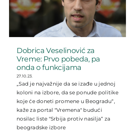
Dobrica Veselinović za
Vreme: Prvo pobeda, pa
onda o funkcijama
27.10.23.
„Sad je najvažnije da se izađe u jednoj
koloni na izbore, da se ponude politike
koje će doneti promene u Beogradu“,
kaže za portal "Vremena" budući
nosilac liste "Srbija protiv nasilja“ za
beogradske izbore