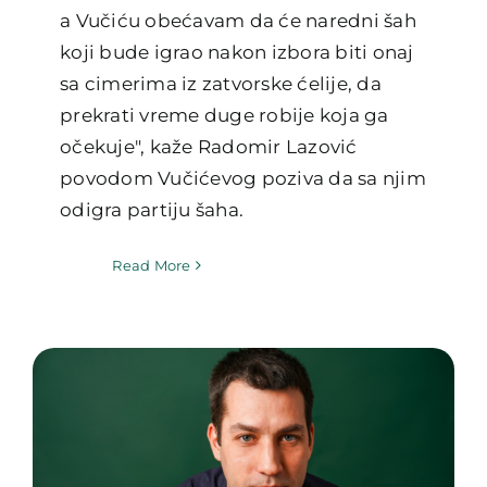
a Vučiću obećavam da će naredni šah
koji bude igrao nakon izbora biti onaj
sa cimerima iz zatvorske ćelije, da
prekrati vreme duge robije koja ga
očekuje", kaže Radomir Lazović
povodom Vučićevog poziva da sa njim
odigra partiju šaha.
Read More