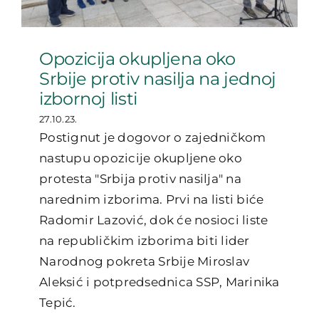
Opozicija okupljena oko
Srbije protiv nasilja na jednoj
izbornoj listi
27.10.23.
Postignut je dogovor o zajedničkom
nastupu opozicije okupljene oko
protesta "Srbija protiv nasilja" na
narednim izborima. Prvi na listi biće
Radomir Lazović, dok će nosioci liste
na republičkim izborima biti lider
Narodnog pokreta Srbije Miroslav
Aleksić i potpredsednica SSP, Marinika
Tepić.