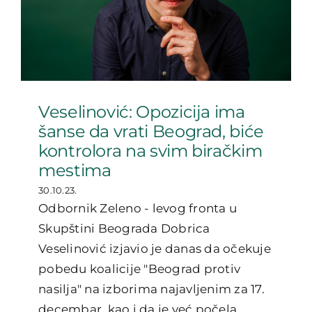
Veselinović: Opozicija ima
šanse da vrati Beograd, biće
kontrolora na svim biračkim
mestima
30.10.23.
Odbornik Zeleno - levog fronta u
Skupštini Beograda Dobrica
Veselinović izjavio je danas da očekuje
pobedu koalicije "Beograd protiv
nasilja" na izborima najavljenim za 17.
decembar, kao i da je već počela