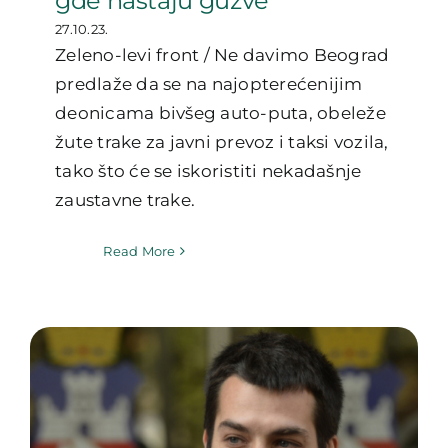
gde nastaju gužve
27.10.23.
Zeleno-levi front / Ne davimo Beograd
predlaže da se na najopterećenijim
deonicama bivšeg auto-puta, obeleže
žute trake za javni prevoz i taksi vozila,
tako što će se iskoristiti nekadašnje
zaustavne trake.
Read More