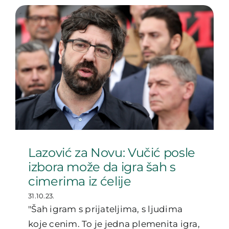
Lazović za Novu: Vučić posle
izbora može da igra šah s
cimerima iz ćelije
31.10.23.
"Šah igram s prijateljima, s ljudima
koje cenim. To je jedna plemenita igra,