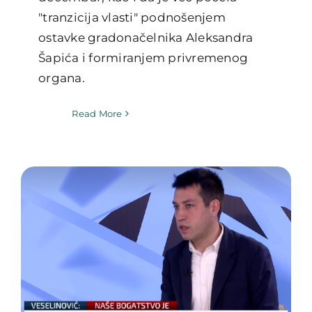
"tranzicija vlasti" podnošenjem
ostavke gradonačelnika Aleksandra
Šapića i formiranjem privremenog
organa.
Read More