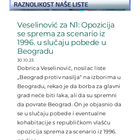
Veselinović za N1: Opozicija
se sprema za scenario iz
1996. u slučaju pobede u
Beogradu
30.10.23.
Dobrica Veselinović, nosilac liste
„Beograd protiv nasilja“ na izborima u
Beogradu, rekao je da borba za glavni
grad neće biti laka, ali da su spremni
da povrate Beograd. On je objasnio da
se u slučaju pobede i eventualne
kohabitacije s republičkom vlašću
opozicija sprema za scenario iz 1996.