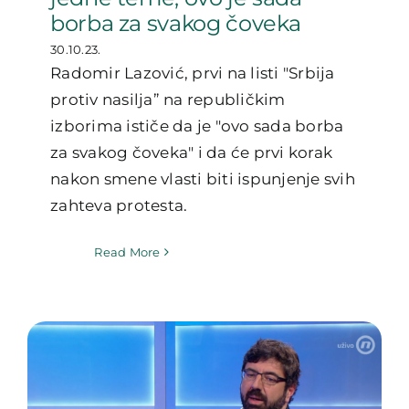
borba za svakog čoveka
30.10.23.
Radomir Lazović, prvi na listi "Srbija
protiv nasilja” na republičkim
izborima ističe da je "ovo sada borba
za svakog čoveka" i da će prvi korak
nakon smene vlasti biti ispunjenje svih
zahteva protesta.
Read More