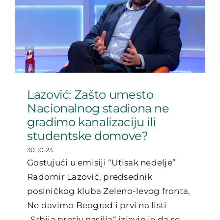
Lazović: Zašto umesto
Nacionalnog stadiona ne
gradimo kanalizaciju ili
studentske domove?
30.10.23.
Gostujući u emisiji “Utisak nedelje”
Radomir Lazović, predsednik
poslničkog kluba Zeleno-levog fronta,
Ne davimo Beograd i prvi na listi
„Srbija protiv nasilja“ izjavio je da se