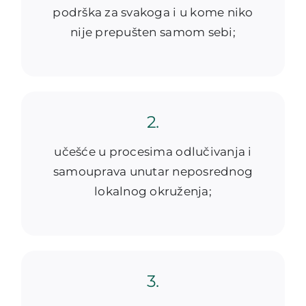
podrška za svakoga i u kome niko
nije prepušten samom sebi;
2.
učešće u procesima odlučivanja i
samouprava unutar neposrednog
lokalnog okruženja;
3.