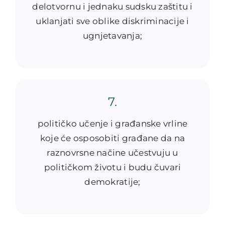
delotvornu i jednaku sudsku zaštitu i
uklanjati sve oblike diskriminacije i
ugnjetavanja;
7.
političko učenje i građanske vrline
koje će osposobiti građane da na
raznovrsne načine učestvuju u
političkom životu i budu čuvari
demokratije;