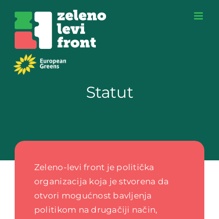
Skip
to
content
Statut
Zeleno-levi front je politička
organizacija koja je stvorena da
otvori mogućnost bavljenja
politikom na drugačiji način,