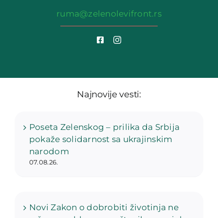
ruma@zelenolevifront.rs
Najnovije vesti:
Poseta Zelenskog – prilika da Srbija
pokaže solidarnost sa ukrajinskim
narodom
07.08.26.
Novi Zakon o dobrobiti životinja ne