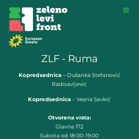
Skip
to
content
ZLF - Ruma
Kopredsednica
– Dušanka Stefanović
Radisavljević
Kopredsednica
– Vesna Savkić
Otvorena vrata:
Glavna 172
Subota od 18:00-19:00