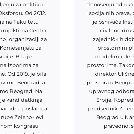
jenju za politiku i
donošenju odluka o
ksfordu. Od 2012.
i socijalnih prava
ja na Fakultetu
je osnivača Inst
a projektima Centra
civilnog dru
oj organizaciji za
zajedničkih dob
 Komesarijatu za
prostornim pl
bije. Bila je
modelima demo
na izborima za
prostorima. Takođ
. Od 2019. je bila
direktor Uličn
davimo Beograd, a
prostora u Beogra
vimo Beograd. Na
upravnog odbora 
je kandidatkinja
Srbije. Kopred
 narodna poslanica
predsednik Zelen
rupe Zeleno-levi
Beograd u Naro
ornom kongresu
pravedno, s