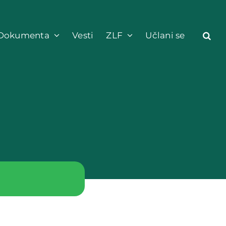
Dokumenta
Vesti
ZLF
Učlani se