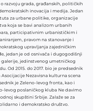
 razvoju grada, građanskih, političkih
, demokratskih inovacija i medija. Jedan
ituta za urbane politike, organizacije
štva koja se bavi analizom urbanih
ara, participativnim urbanističkim i
aniranjem, pravom na stanovanje i
kratskog upravljanja zajedničkim
e, jedan je od osnivača i dugogodišnji
e galerije, jedinstvenog umetničkog
du. Od 2015. do 2017. bio je predsednik
Asocijacije Nezavisna kulturna scena
sednik je Zeleno-levog fronta, kao i
o-levog poslaničkog kluba Ne davimo
dnoj skupštini Srbije. Zalaže se za
olidarno i demokratsko društvo.