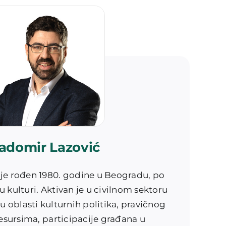
adomir Lazović
je rođen 1980. godine u Beogradu, po
 u kulturi. Aktivan je u civilnom sektoru
u oblasti kulturnih politika, pravičnog
resursima, participacije građana u