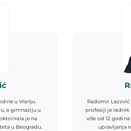
ić
R
odine u Vranju.
Radomir Lazović 
u, a gimnaziju u
profesiji je radnik
oktorirala je na
više od 12 godina 
iteta u Beogradu.
upravljanja 