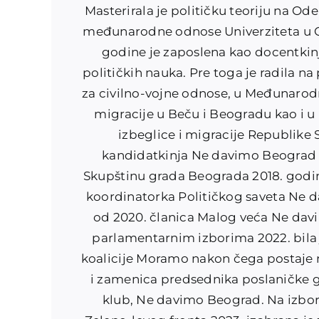
Masterirala je političku teoriju na Odel
međunarodne odnose Univerziteta u O
godine je zaposlena kao docentkin
političkih nauka. Pre toga je radila n
za civilno-vojne odnose, u Međunarodn
migracije u Beču i Beogradu kao i u
izbeglice i migracije Republike Sr
kandidatkinja Ne davimo Beograd 
Skupštinu grada Beograda 2018. godine
koordinatorka Političkog saveta Ne 
od 2020. članica Malog veća Ne da
parlamentarnim izborima 2022. bila 
koalicije Moramo nakon čega postaje
i zamenica predsednika poslaničke g
klub, Ne davimo Beograd. Na izb