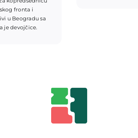
e za kopredsednicu
kog fronta i
Živi u Beogradu sa
je devojčice.