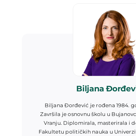
Biljana Đorđev
Biljana Đorđević je rođena 1984. g
Završila je osnovnu školu u Bujanovc
Vranju. Diplomirala, masterirala i d
Fakultetu političkih nauka u Univerz