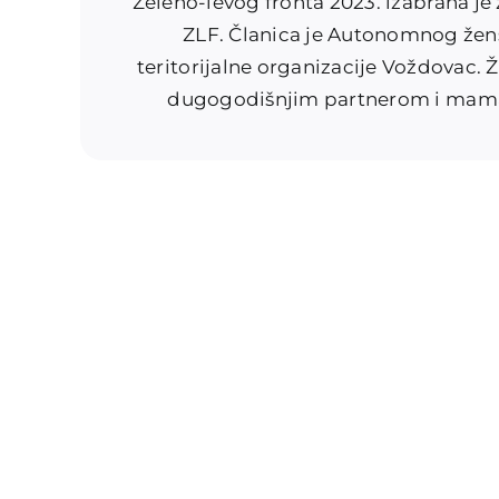
Zeleno-levog fronta 2023. izabrana j
ZLF. Članica je Autonomnog žens
teritorijalne organizacije Voždovac. 
dugogodišnjim partnerom i mama 