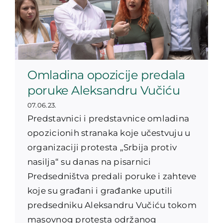
Omladina opozicije predala
poruke Aleksandru Vučiću
07.06.23.
Predstavnici i predstavnice omladina
opozicionih stranaka koje učestvuju u
organizaciji protesta „Srbija protiv
nasilja“ su danas na pisarnici
Predsedništva predali poruke i zahteve
koje su građani i građanke uputili
predsedniku Aleksandru Vučiću tokom
masovnog protesta održanog