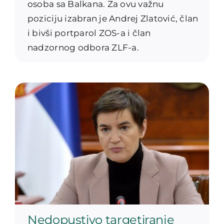
osoba sa Balkana. Za ovu važnu
poziciju izabran je Andrej Zlatović, član
i bivši portparol ZOS-a i član
nadzornog odbora ZLF-a.
Nedopustivo targetiranje