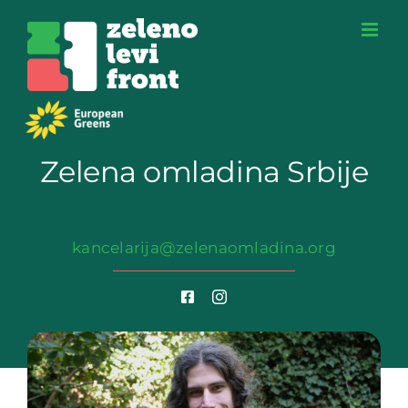
Skip
to
content
Zelena omladina Srbije
kancelarija@zelenaomladina.org