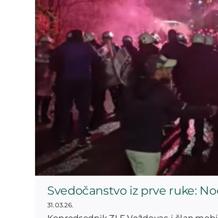
Svedočanstvo iz prve ruke: Noć
31.03.26.
Kopredsednik ZLF Voždovac i član mobi