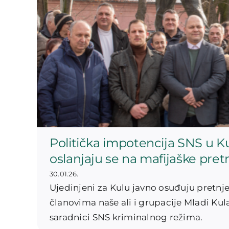
Politička impotencija SNS u Ku
oslanjaju se na mafijaške pret
30.01.26.
Ujedinjeni za Kulu javno osuđuju pretnj
članovima naše ali i grupacije Mladi Kula
saradnici SNS kriminalnog režima.