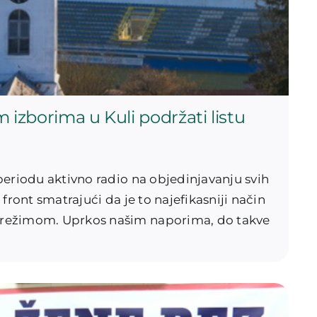
m izborima u Kuli podržati listu
periodu aktivno radio na objedinjavanju svih
front smatrajući da je to najefikasniji način
 režimom. Uprkos našim naporima, do takve