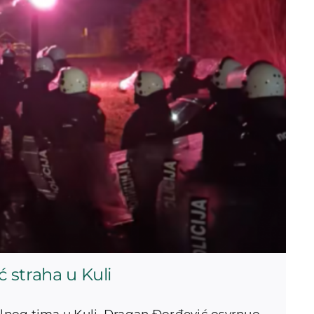
 straha u Kuli
lnog tima u Kuli, Dragan Đorđević osvrnuo