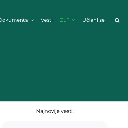
Dokumenta
Vesti
ZLF
Učlani se
Najnovije vesti: