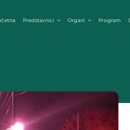
očetna
Predstavnici
Organi
Program
a