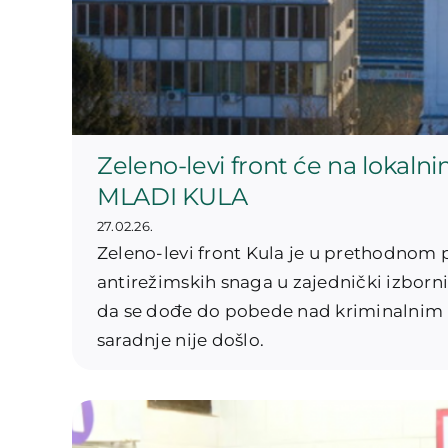
Zeleno-levi front će na lokalni
MLADI KULA
27.02.26.
Zeleno-levi front Kula je u prethodnom 
antirežimskih snaga u zajednički izborni 
da se dođe do pobede nad kriminalnim
saradnje nije došlo.