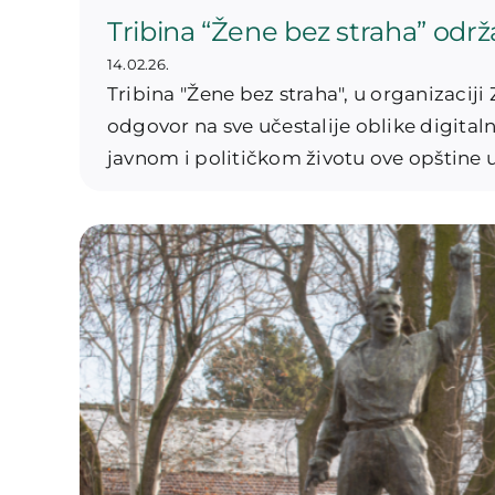
Tribina “Žene bez straha” održ
14.02.26.
Tribina "Žene bez straha", u organizaciji
odgovor na sve učestalije oblike digital
javnom i političkom životu ove opštine u