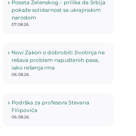
Poseta Zelenskog – prilika da Srbija
pokaže solidarnost sa ukrajinskim
narodom
07.08.26.
Novi Zakon o dobrobiti životinja ne
rešava problem napuštenih pasa,
iako rešenja ima
06.08.26.
Podrška za profesora Stevana
Filipovića
06.08.26.