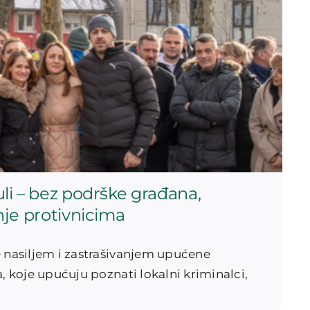
li – bez podrške građana,
nje protivnicima
e nasiljem i zastrašivanjem upućene
, koje upućuju poznati lokalni kriminalci,