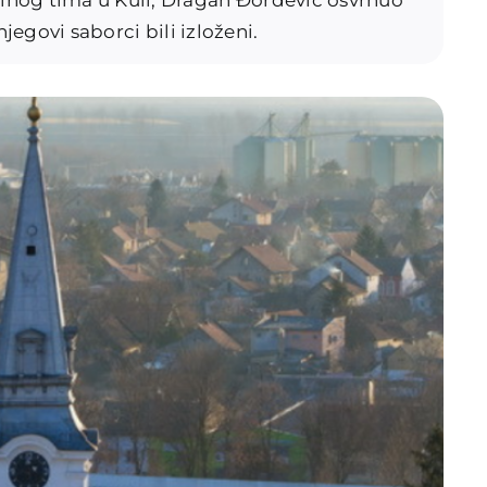
njegovi saborci bili izloženi.