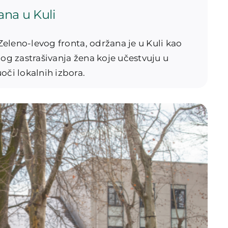
ana u Kuli
 Zeleno-levog fronta, održana je u Kuli kao
nog zastrašivanja žena koje učestvuju u
oči lokalnih izbora.