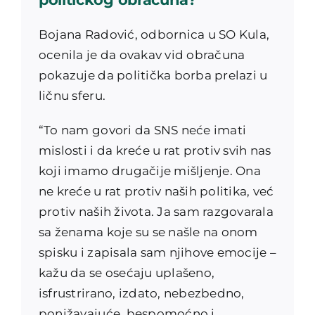
Bojana Radović, odbornica u SO Kula,
ocenila je da ovakav vid obračuna
pokazuje da politička borba prelazi u
ličnu sferu.
“To nam govori da SNS neće imati
mislosti i da kreće u rat protiv svih nas
koji imamo drugačije mišljenje. Ona
ne kreće u rat protiv naših politika, već
protiv naših života. Ja sam razgovarala
sa ženama koje su se našle na onom
spisku i zapisala sam njihove emocije –
kažu da se osećaju uplašeno,
isfrustrirano, izdato, nebezbedno,
ponižavajuće, bespomoćno i