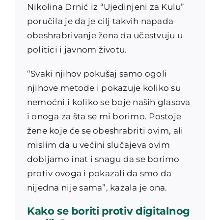
Nikolina Drnić iz “Ujedinjeni za Kulu”
poručila je da je cilj takvih napada
obeshrabrivanje žena da učestvuju u
politici i javnom životu.
“Svaki njihov pokušaj samo ogoli
njihove metode i pokazuje koliko su
nemoćni i koliko se boje naših glasova
i onoga za šta se mi borimo. Postoje
žene koje će se obeshrabriti ovim, ali
mislim da u većini slučajeva ovim
dobijamo inat i snagu da se borimo
protiv ovoga i pokazali da smo da
nijedna nije sama”, kazala je ona.
Kako se boriti protiv digitalnog