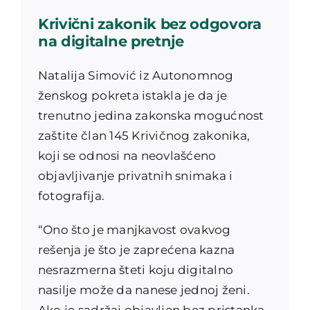
Krivični zakonik bez odgovora
na digitalne pretnje
Natalija Simović iz Autonomnog
ženskog pokreta istakla je da je
trenutno jedina zakonska mogućnost
zaštite član 145 Krivičnog zakonika,
koji se odnosi na neovlašćeno
objavljivanje privatnih snimaka i
fotografija.
“Ono što je manjkavost ovakvog
rešenja je što je zaprećena kazna
nesrazmerna šteti koju digitalno
nasilje može da nanese jednoj ženi.
Ako je sadržaj objavljen bez pristanka