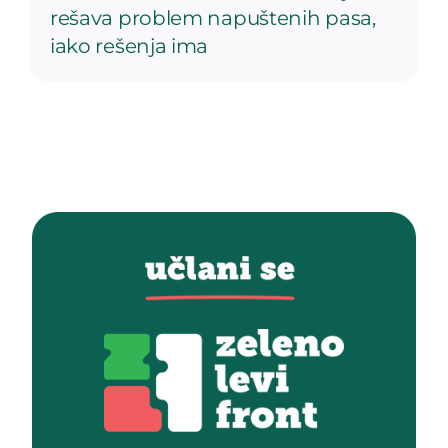
rešava problem napuštenih pasa,
iako rešenja ima