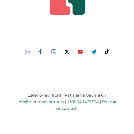
Zeleno-levi front | Patrijarha Gavrila 6 |
info@zelenolevifront.rs
|
+381 64 1427534
|
Politika
privatnosti