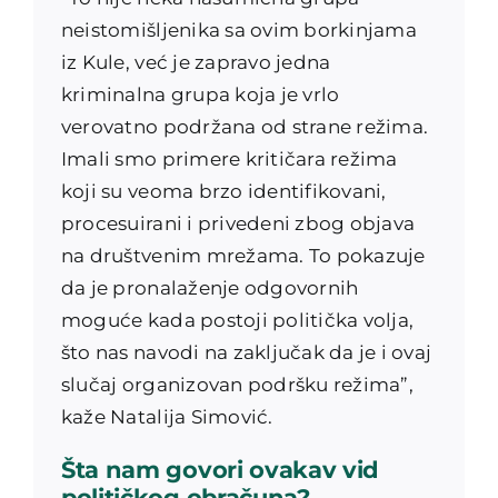
neistomišljenika sa ovim borkinjama
iz Kule, već je zapravo jedna
kriminalna grupa koja je vrlo
verovatno podržana od strane režima.
Imali smo primere kritičara režima
koji su veoma brzo identifikovani,
procesuirani i privedeni zbog objava
na društvenim mrežama. To pokazuje
da je pronalaženje odgovornih
moguće kada postoji politička volja,
što nas navodi na zaključak da je i ovaj
slučaj organizovan podršku režima”,
kaže Natalija Simović.
Šta nam govori ovakav vid
političkog obračuna?