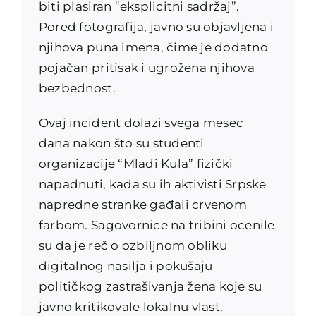
biti plasiran “eksplicitni sadržaj”.
Pored fotografija, javno su objavljena i
njihova puna imena, čime je dodatno
pojačan pritisak i ugrožena njihova
bezbednost.
Ovaj incident dolazi svega mesec
dana nakon što su studenti
organizacije “Mladi Kula” fizički
napadnuti, kada su ih aktivisti Srpske
napredne stranke gađali crvenom
farbom. Sagovornice na tribini ocenile
su da je reč o ozbiljnom obliku
digitalnog nasilja i pokušaju
političkog zastrašivanja žena koje su
javno kritikovale lokalnu vlast.