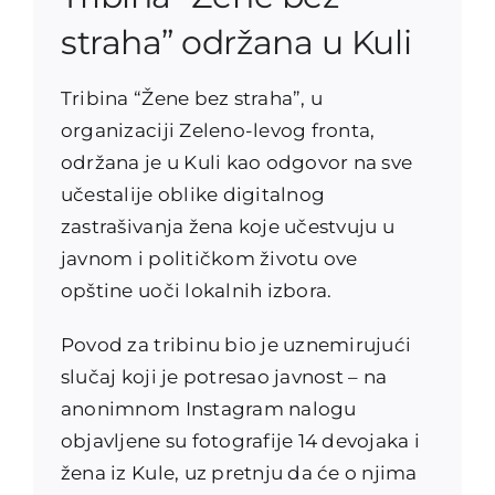
straha” održana u Kuli
Tribina “Žene bez straha”, u
organizaciji Zeleno-levog fronta,
održana je u Kuli kao odgovor na sve
učestalije oblike digitalnog
zastrašivanja žena koje učestvuju u
javnom i političkom životu ove
opštine uoči lokalnih izbora.
Povod za tribinu bio je uznemirujući
slučaj koji je potresao javnost – na
anonimnom Instagram nalogu
objavljene su fotografije 14 devojaka i
žena iz Kule, uz pretnju da će o njima