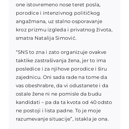
one istovremeno nose teret posla,
porodice i intenzivnog političkog
angažmana, uz stalno osporavanje
kroz prizmu izgleda i privatnog života,
smatra Natalija Simović.
“SNS to zna i zato organizuje ovakve
taktike zastrašivanja žena, jer to ima
posledice i za njihove porodice i širu
zajednicu. Oni sada rade na tome da
vas obeshrabre, da vi odustanete i da
ostale žene ni ne pomisle da budu
kandidati – pa da ta kvota od 40 odsto
ne postoji i lista padne. To je moje
razumevanje situacije”, istakla je ona.