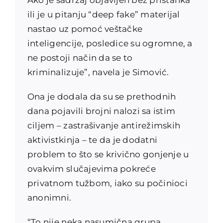
ili je u pitanju “deep fake” materijal
nastao uz pomoć veštačke
inteligencije, posledice su ogromne, a
ne postoji način da se to
kriminalizuje”, navela je Simović.
Ona je dodala da su se prethodnih
dana pojavili brojni nalozi sa istim
ciljem – zastrašivanje antirežimskih
aktivistkinja – te da je dodatni
problem to što se krivično gonjenje u
ovakvim slučajevima pokreće
privatnom tužbom, iako su počinioci
anonimni.
“To nije neka nasumična grupa