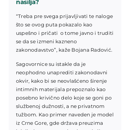
nasilja?
“Treba pre svega prijavljivati te naloge
što se ovog puta pokazalo kao
uspešno i pričati o tome javno i truditi
se da se izmeni kazneno
zakonodavstvo”, kaže Bojana Radović.
Sagovornice su istakle da je
neophodno unaprediti zakonodavni
okvir, kako bi se neovlašćeno širenje
intimnih materijala prepoznalo kao
posebno krivično delo koje se goni po
službenoj dužnosti, a ne privatnom
tužbom. Kao primer naveden je model
iz Crne Gore, gde država preuzima