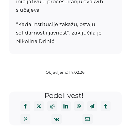
inicijativu u procesuiranju ovakvih
slučajeva.
“Kada institucije zakažu, ostaju
solidarnost i javnost”, zaključila je
Nikolina Drinić.
Objavljeno: 14.02.26.
Podeli vest!