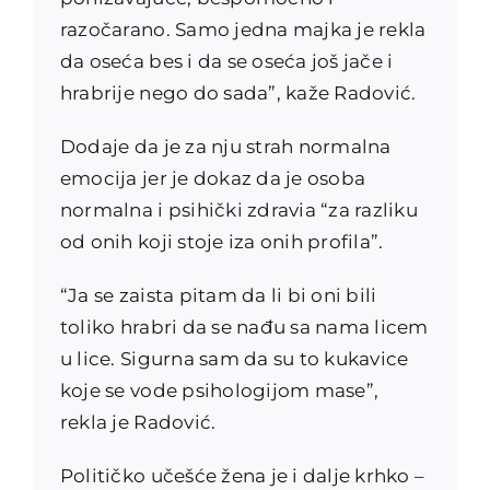
razočarano. Samo jedna majka je rekla
da oseća bes i da se oseća još jače i
hrabrije nego do sada”, kaže Radović.
Dodaje da je za nju strah normalna
emocija jer je dokaz da je osoba
normalna i psihički zdravia “za razliku
od onih koji stoje iza onih profila”.
“Ja se zaista pitam da li bi oni bili
toliko hrabri da se nađu sa nama licem
u lice. Sigurna sam da su to kukavice
koje se vode psihologijom mase”,
rekla je Radović.
Političko učešće žena je i dalje krhko –