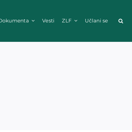
Dokumenta
Vesti
ZLF
Učlani se