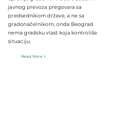
javnog prevoza pregovara sa
predsednikom države, a ne sa
gradonačelnikom, onda Beograd
nema gradsku vlast koja kontroliše
situaciju.
Read More