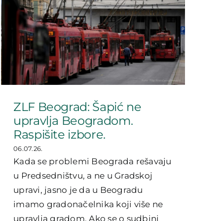
ZLF Beograd: Šapić ne
upravlja Beogradom.
Raspišite izbore.
06.07.26.
Kada se problemi Beograda rešavaju
u Predsedništvu, a ne u Gradskoj
upravi, jasno je da u Beogradu
imamo gradonačelnika koji više ne
upravlja gradom. Ako se o sudbini