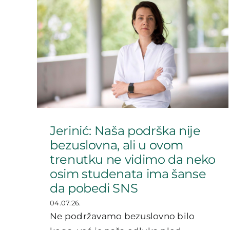
Jerinić: Naša podrška nije
bezuslovna, ali u ovom
trenutku ne vidimo da neko
osim studenata ima šanse
da pobedi SNS
04.07.26.
Ne podržavamo bezuslovno bilo