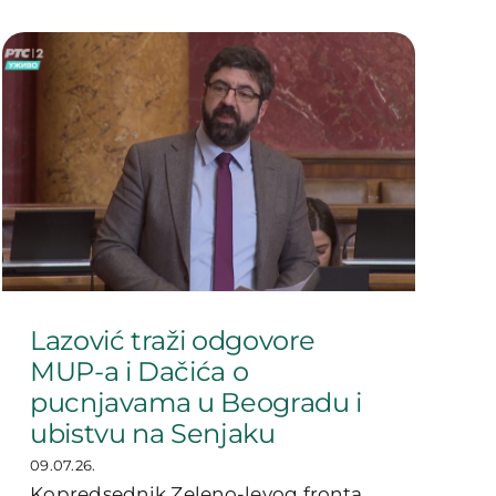
Lazović traži odgovore
MUP-a i Dačića o
pucnjavama u Beogradu i
ubistvu na Senjaku
09.07.26.
Kopredsednik Zeleno-levog fronta