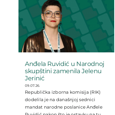
Anđela Ruvidić u Narodnoj
skupštini zamenila Jelenu
Jerinić
09.07.26.
Republička izborna komisija (RIK)
dodelila je na današnjoj sednici
mandat narodne poslanice Anđele
Ruvidić nakon što je ostavku na tu