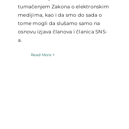
tumačenjem Zakona o elektronskim
medijima, kao i da smo do sada o
tome mogli da slušamo samo na
osnovu izjava članova i članica SNS-
a.
Read More