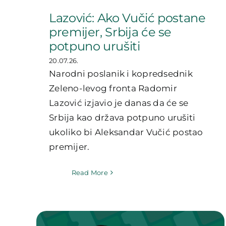
Lazović: Ako Vučić postane
premijer, Srbija će se
potpuno urušiti
20.07.26.
Narodni poslanik i kopredsednik
Zeleno-levog fronta Radomir
Lazović izjavio je danas da će se
Srbija kao država potpuno urušiti
ukoliko bi Aleksandar Vučić postao
premijer.
Read More