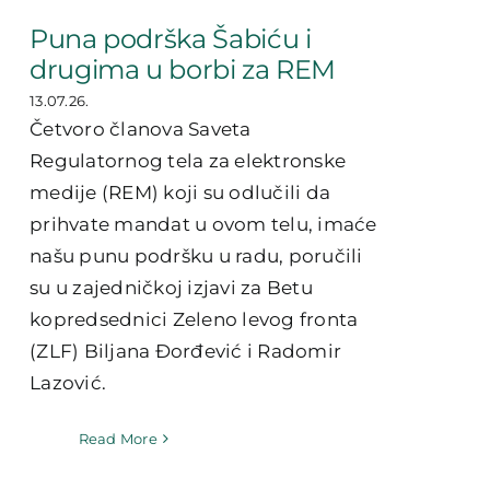
Puna podrška Šabiću i
drugima u borbi za REM
13.07.26.
Četvoro članova Saveta
Regulatornog tela za elektronske
medije (REM) koji su odlučili da
prihvate mandat u ovom telu, imaće
našu punu podršku u radu, poručili
su u zajedničkoj izjavi za Betu
kopredsednici Zeleno levog fronta
(ZLF) Biljana Đorđević i Radomir
Lazović.
Read More