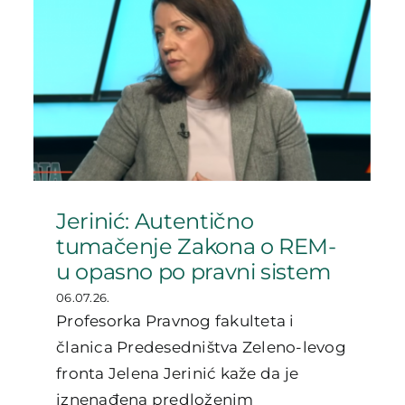
Jerinić: Autentično
tumačenje Zakona o REM-
u opasno po pravni sistem
06.07.26.
Profesorka Pravnog fakulteta i
članica Predesedništva Zeleno-levog
fronta Jelena Jerinić kaže da je
iznenađena predloženim