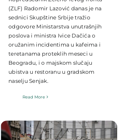
(ZLF) Radomir Lazović danas je na
sednici Skupštine Srbije tražio
odgovore Ministarstva unutrašnjih
poslova i ministra Ivice Dačića o
oružanim incidentima u kafeima i
teretanama proteklih meseci u
Beogradu, i o majskom slučaju
ubistva u restoranu u gradskom
naselju Senjak.
Read More