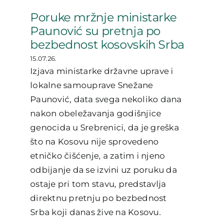
Poruke mržnje ministarke
Paunović su pretnja po
bezbednost kosovskih Srba
15.07.26.
Izjava ministarke državne uprave i
lokalne samouprave Snežane
Paunović, data svega nekoliko dana
nakon obeležavanja godišnjice
genocida u Srebrenici, da je greška
što na Kosovu nije sprovedeno
etničko čišćenje, a zatim i njeno
odbijanje da se izvini uz poruku da
ostaje pri tom stavu, predstavlja
direktnu pretnju po bezbednost
Srba koji danas žive na Kosovu.