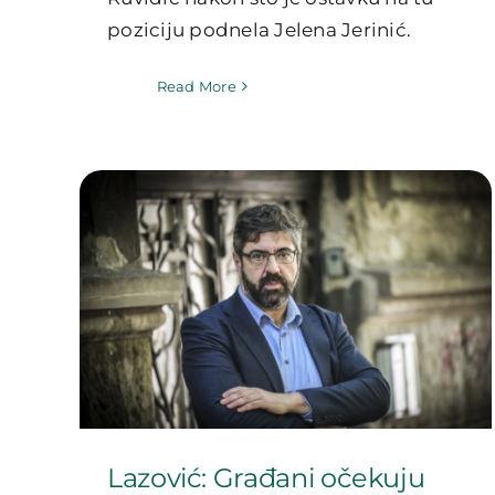
poziciju podnela Jelena Jerinić.
Read More
Lazović: Građani očekuju