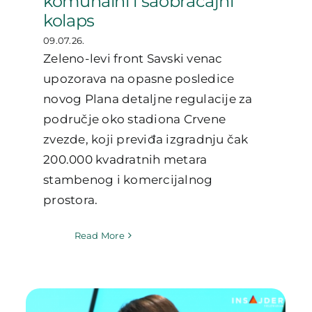
komunalni i saobraćajni
kolaps
09.07.26.
Zeleno-levi front Savski venac
upozorava na opasne posledice
novog Plana detaljne regulacije za
područje oko stadiona Crvene
zvezde, koji previđa izgradnju čak
200.000 kvadratnih metara
stambenog i komercijalnog
prostora.
Read More