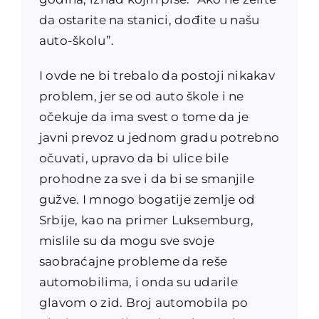
da ostarite na stanici, dođite u našu
auto-školu”.
I ovde ne bi trebalo da postoji nikakav
problem, jer se od auto škole i ne
očekuje da ima svest o tome da je
javni prevoz u jednom gradu potrebno
očuvati, upravo da bi ulice bile
prohodne za sve i da bi se smanjile
gužve. I mnogo bogatije zemlje od
Srbije, kao na primer Luksemburg,
mislile su da mogu sve svoje
saobraćajne probleme da reše
automobilima, i onda su udarile
glavom o zid. Broj automobila po