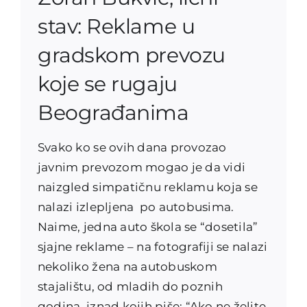
stav: Reklame u
gradskom prevozu
koje se rugaju
Beograđanima
Svako ko se ovih dana provozao
javnim prevozom mogao je da vidi
naizgled simpatičnu reklamu koja se
nalazi izlepljena po autobusima.
Naime, jedna auto škola se “dosetila”
sjajne reklame – na fotografiji se nalazi
nekoliko žena na autobuskom
stajalištu, od mladih do poznih
godina, iznad kojih piše: “Ako ne želite