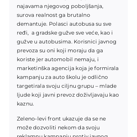
najavama njegovog poboljšanja,
surova realnost ga brutalno
demantuje. Polasci autobusa su sve
ređi, a gradske gužve sve veće, kao i
gužve u autobusima. Korisnici javnog
prevoza su oni koji moraju da ga
koriste jer automobil nemaju, i
marketinška agencija koja je formirala
kampanju za auto školu je odlično
targetirala svoju ciljnu grupu – mlade
ljude koji javni prevoz doživljavaju kao
kaznu.
Zeleno-levi front ukazuje da se ne
može dozvoliti nekom da svoju
reklamnu kampanju protiv javnog