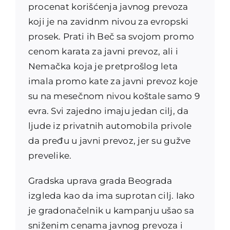
procenat korišćenja javnog prevoza
koji je na zavidnm nivou za evropski
prosek. Prati ih Beč sa svojom promo
cenom karata za javni prevoz, ali i
Nemačka koja je pretprošlog leta
imala promo kate za javni prevoz koje
su na mesečnom nivou koštale samo 9
evra. Svi zajedno imaju jedan cilj, da
ljude iz privatnih automobila privole
da pređu u javni prevoz, jer su gužve
prevelike.
Gradska uprava grada Beograda
izgleda kao da ima suprotan cilj. Iako
je gradonačelnik u kampanju ušao sa
sniženim cenama javnog prevoza i