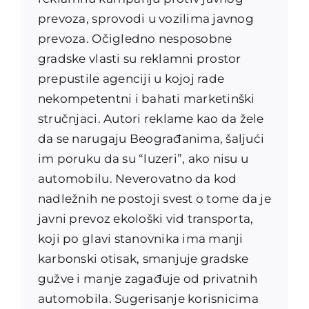
prevoza, sprovodi u vozilima javnog
prevoza. Očigledno nesposobne
gradske vlasti su reklamni prostor
prepustile agenciji u kojoj rade
nekompetentni i bahati marketinški
stručnjaci. Autori reklame kao da žele
da se narugaju Beograđanima, šaljući
im poruku da su “luzeri”, ako nisu u
automobilu. Neverovatno da kod
nadležnih ne postoji svest o tome da je
javni prevoz ekološki vid transporta,
koji po glavi stanovnika ima manji
karbonski otisak, smanjuje gradske
gužve i manje zagađuje od privatnih
automobila. Sugerisanje korisnicima