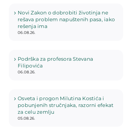
Novi Zakon o dobrobiti životinja ne
rešava problem napuštenih pasa, iako
rešenja ima
06.08.26.
Podrška za profesora Stevana
Filipovića
06.08.26.
Osveta i progon Milutina Kostića i
pobunjenih stručnjaka, razorni efekat
za celu zemlju
05.08.26.