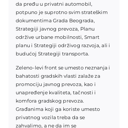
da pređu u privatni automobil,
potpuno je suprotno svim strateškim
dokumentima Grada Beograda,
Strategiji javnog prevoza, Planu
održive urbane mobilnosti, Smart
planu i Strategiji održivog razvoja, ali i
budućoj Strategiji transporta.
Zeleno-levi front se umesto neznanja i
bahatosti gradskih vlasti zalaže za
promociju javnog prevoza, kao i
unapređenje kvaliteta, tačnosti i
komfora gradskog prevoza.
Građanima koji ga koriste umesto
privatnog vozila treba da se
zahvalimo, a ne da im se