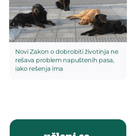
Novi Zakon o dobrobiti životinja ne
rešava problem napuštenih pasa,
iako rešenja ima