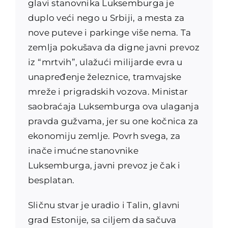
glavi stanovnika Luksemburga je
duplo veći nego u Srbiji, a mesta za
nove puteve i parkinge više nema. Ta
zemlja pokušava da digne javni prevoz
iz “mrtvih”, ulažući milijarde evra u
unapređenje železnice, tramvajske
mreže i prigradskih vozova. Ministar
saobraćaja Luksemburga ova ulaganja
pravda gužvama, jer su one kočnica za
ekonomiju zemlje. Povrh svega, za
inače imućne stanovnike
Luksemburga, javni prevoz je čak i
besplatan.
Sličnu stvar je uradio i Talin, glavni
grad Estonije, sa ciljem da sačuva