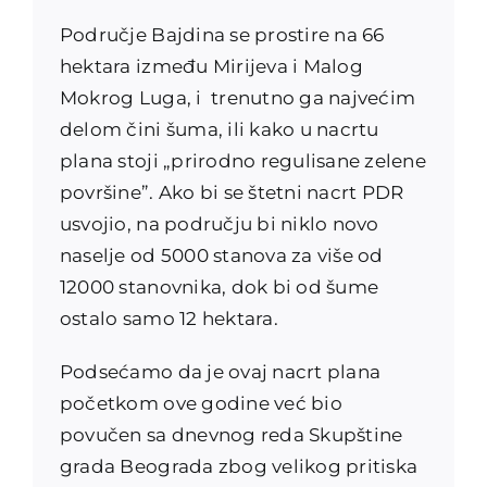
Područje Bajdina se prostire na 66
hektara između Mirijeva i Malog
Mokrog Luga, i trenutno ga najvećim
delom čini šuma, ili kako u nacrtu
plana stoji „prirodno regulisane zelene
površine”. Ako bi se štetni nacrt PDR
usvojio, na području bi niklo novo
naselje od 5000 stanova za više od
12000 stanovnika, dok bi od šume
ostalo samo 12 hektara.
Podsećamo da je ovaj nacrt plana
početkom ove godine već bio
povučen sa dnevnog reda Skupštine
grada Beograda zbog velikog pritiska