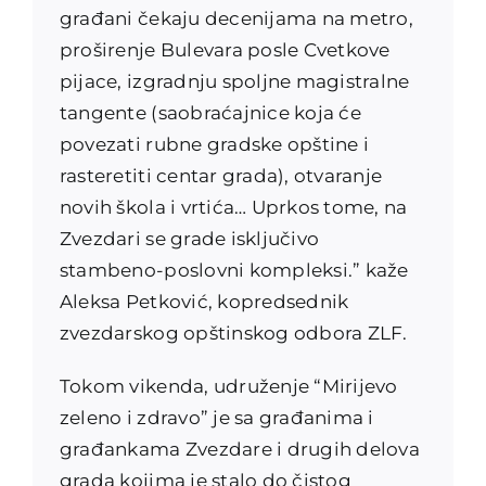
građani čekaju decenijama na metro,
proširenje Bulevara posle Cvetkove
pijace, izgradnju spoljne magistralne
tangente (saobraćajnice koja će
povezati rubne gradske opštine i
rasteretiti centar grada), otvaranje
novih škola i vrtića… Uprkos tome, na
Zvezdari se grade isključivo
stambeno-poslovni kompleksi.” kaže
Aleksa Petković, kopredsednik
zvezdarskog opštinskog odbora ZLF.
Tokom vikenda, udruženje “Mirijevo
zeleno i zdravo” je sa građanima i
građankama Zvezdare i drugih delova
grada kojima je stalo do čistog