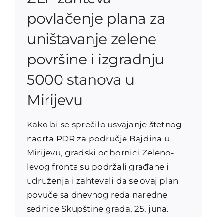
povlačenje plana za
uništavanje zelene
površine i izgradnju
5000 stanova u
Mirijevu
Kako bi se sprečilo usvajanje štetnog
nacrta PDR za područje Bajdina u
Mirijevu, gradski odbornici Zeleno-
levog fronta su podržali građane i
udruženja i zahtevali da se ovaj plan
povuče sa dnevnog reda naredne
sednice Skupštine grada, 25. juna.