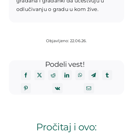
građana i građanki da učestvuju u
odlučivanju o gradu u kom žive.
Objavljeno: 22.06.26.
Podeli vest!
Pročitaj i ovo: