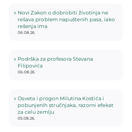
Novi Zakon o dobrobiti životinja ne
rešava problem napuštenih pasa, iako
rešenja ima
06.08.26.
Podrška za profesora Stevana
Filipovića
06.08.26.
Osveta i progon Milutina Kostića i
pobunjenih stručnjaka, razorni efekat
za celu zemlju
05.08.26.