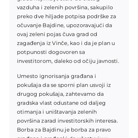
vazduha i zelenih površina, sakupilo
preko dve hiljade potpisa podrške za
očuvanje Bajdine, upozoravajući da
ovaj zeleni pojas čuva grad od
zagađenja iz Vinče, kao i da je plan u
potpunosti dogovoren sa
investitorom, daleko od očiju javnosti.
Umesto ignorisanja građana i
pokušaja da se sporni plan usvoji iz
drugog pokušaja, zahtevamo da
gradska vlast odustane od daljeg
otimanja i uništavanja zelenih
površina zarad investitorskih interesa.
Borba za Bajdinu je borba za pravo