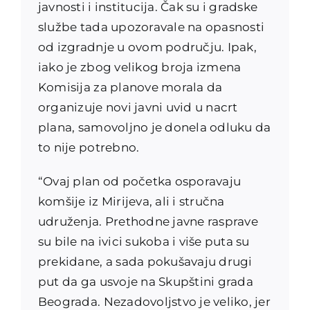
javnosti i institucija. Čak su i gradske
službe tada upozoravale na opasnosti
od izgradnje u ovom području. Ipak,
iako je zbog velikog broja izmena
Komisija za planove morala da
organizuje novi javni uvid u nacrt
plana, samovoljno je donela odluku da
to nije potrebno.
“Ovaj plan od početka osporavaju
komšije iz Mirijeva, ali i stručna
udruženja. Prethodne javne rasprave
su bile na ivici sukoba i više puta su
prekidane, a sada pokušavaju drugi
put da ga usvoje na Skupštini grada
Beograda. Nezadovoljstvo je veliko, jer