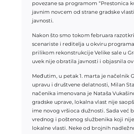
povezane sa programom “Prestonica kul
javnim novcem od strane gradske vlasti 
javnosti.
Nakon što smo tokom februara razotkril
scenariste i reditelja u okviru programa
prilikom rekonstrukcije Velike sale u G
uvek nije obratila javnosti i objasnila 
Međutim, u petak 1. marta je načelnik 
upravu i društvene delatnosti, Milan S
načenika imenovana je Nataša Vukašino
gradske uprave, lokalna vlast nije saopš
ime novog vršioca dužnosti. Sada već b
vrednog i poštenog službenika koji nij
lokalne vlasti. Neke od brojnih nadležn