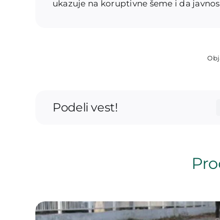
ukazuje na koruptivne šeme i da javno
Obj
Podeli vest!
Proč