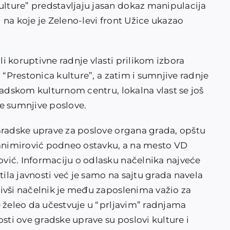
ture” predstavljaju jasan dokaz manipulacija
na koje je Zeleno-levi front Užice ukazao
i koruptivne radnje vlasti prilikom izbora
 “Prestonica kulture”, a zatim i sumnjive radnje
radskom kulturnom centru, lokalna vlast se još
ove sumnjive poslove.
Gradske uprave za poslove organa grada, opštu
tanimirović podneo ostavku, a na mesto VD
vić. Informaciju o odlasku načelnika najveće
tila javnosti već je samo na sajtu grada navela
ivši načelnik je među zaposlenima važio za
e želeo da učestvuje u “prljavim” radnjama
osti ove gradske uprave su poslovi kulture i