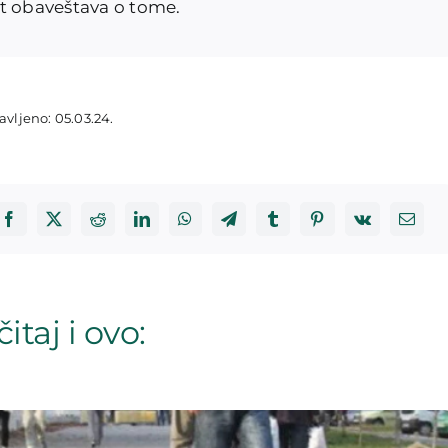
st obaveštava o tome.
avljeno: 05.03.24.
itaj i ovo: