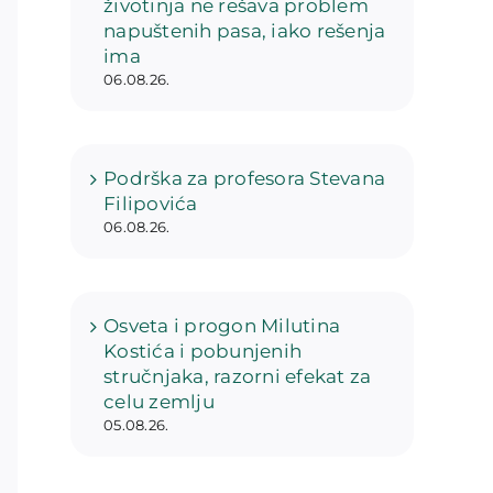
životinja ne rešava problem
napuštenih pasa, iako rešenja
ima
06.08.26.
Podrška za profesora Stevana
Filipovića
06.08.26.
Osveta i progon Milutina
Kostića i pobunjenih
stručnjaka, razorni efekat za
celu zemlju
05.08.26.