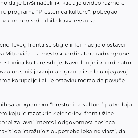
o da je bivši načelnik, kada je uvideo razmere
iru programa “Prestonica kulture”, pobegao
govo ime dovodi u bilo kakvu vezu sa
no-levog fronta su stigle informacije o ostavci
va Mitrovića, na mesto koordinatora radne grupe
stonica kulture Srbije. Navodno je i koordinator
ovao u osmišljavanju programa i sada u njegovoj
ma korupcije i ali je ostavku morao da povuče
nih sa programom “Prestonica kulture” potvrđuju
 koju je razotkrio Zeleno-levi front Užice i
rbi za javni interes i odgovornost nosioca
taviti da istražuje zloupotrebe lokalne vlasti, da