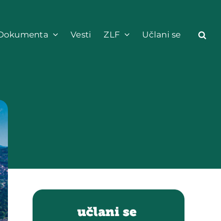
Dokumenta
Vesti
ZLF
Učlani se