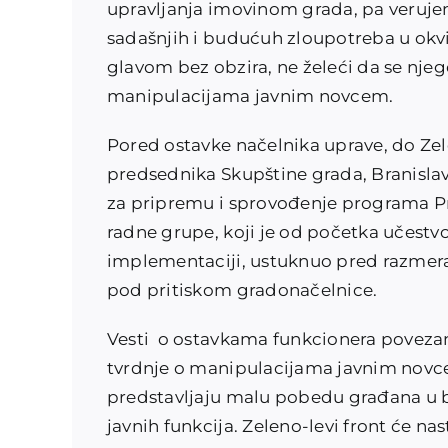
upravljanja imovinom grada, pa verujem
sadašnjih i budućuh zloupotreba u okv
glavom bez obzira, ne želeći da se nje
manipulacijama javnim novcem.
Pored ostavke načelnika uprave, do Zele
predsednika Skupštine grada, Branisla
za pripremu i sprovođenje programa Pre
radne grupe, koji je od početka učestv
implementaciji, ustuknuo pred razmera
pod pritiskom gradonačelnice.
Vesti o ostavkama funkcionera poveza
tvrdnje o manipulacijama javnim novcem
predstavljaju malu pobedu građana u bo
javnih funkcija. Zeleno-levi front će nas