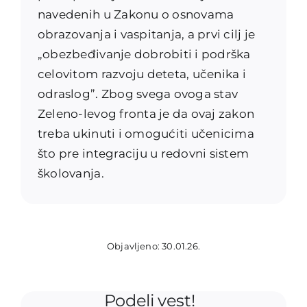
navedenih u Zakonu o osnovama
obrazovanja i vaspitanja, a prvi cilj je
„obezbeđivanje dobrobiti i podrška
celovitom razvoju deteta, učenika i
odraslog”. Zbog svega ovoga stav
Zeleno-levog fronta je da ovaj zakon
treba ukinuti i omogućiti učenicima
što pre integraciju u redovni sistem
školovanja.
Objavljeno: 30.01.26.
Podeli vest!