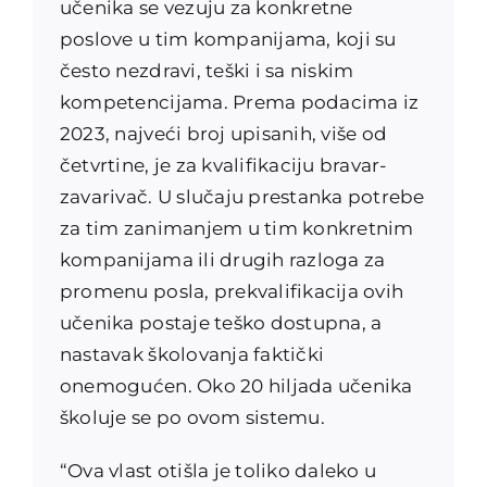
učenika se vezuju za konkretne
poslove u tim kompanijama, koji su
često nezdravi, teški i sa niskim
kompetencijama. Prema podacima iz
2023, najveći broj upisanih, više od
četvrtine, je za kvalifikaciju bravar-
zavarivač. U slučaju prestanka potrebe
za tim zanimanjem u tim konkretnim
kompanijama ili drugih razloga za
promenu posla, prekvalifikacija ovih
učenika postaje teško dostupna, a
nastavak školovanja faktički
onemogućen. Oko 20 hiljada učenika
školuje se po ovom sistemu.
“Ova vlast otišla je toliko daleko u