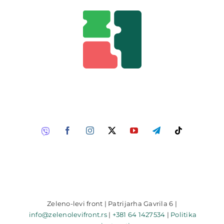
Zeleno-levi front | Patrijarha Gavrila 6 |
info@zelenolevifront.rs
|
+381 64 1427534
|
Politika