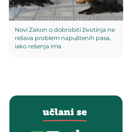
Novi Zakon o dobrobiti životinja ne
rešava problem napuštenih pasa,
iako rešenja ima