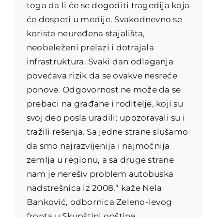
toga da li će se dogoditi tragedija koja
će dospeti u medije. Svakodnevno se
koriste neuređena stajališta,
neobeleženi prelazi i dotrajala
infrastruktura. Svaki dan odlaganja
povećava rizik da se ovakve nesreće
ponove. Odgovornost ne može da se
prebaci na građane i roditelje, koji su
svoj deo posla uradili: upozoravali su i
tražili rešenja. Sa jedne strane slušamo
da smo najrazvijenija i najmoćnija
zemlja u regionu, a sa druge strane
nam je nerešiv problem autobuska
nadstrešnica iz 2008.“ kaže Nela
Banković, odbornica Zeleno-levog
fronta u Skupštini opštine