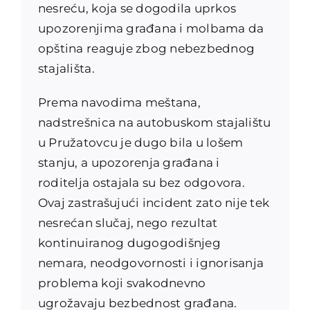
nesreću, koja se dogodila uprkos
upozorenjima građana i molbama da
opština reaguje zbog nebezbednog
stajališta.
Prema navodima meštana,
nadstrešnica na autobuskom stajalištu
u Pružatovcu je dugo bila u lošem
stanju, a upozorenja građana i
roditelja ostajala su bez odgovora.
Ovaj zastrašujući incident zato nije tek
nesrećan slučaj, nego rezultat
kontinuiranog dugogodišnjeg
nemara, neodgovornosti i ignorisanja
problema koji svakodnevno
ugrožavaju bezbednost građana.