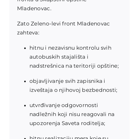
Mladenovac.
Zato Zeleno-levi front Mladenovac
zahteva:
hitnu i nezavisnu kontrolu svih
autobuskih stajališta i
nadstrešnica na teritoriji opštine;
objavljivanje svih zapisnika i
izveštaja o njihovoj bezbednosti;
utvrđivanje odgovornosti
nadležnih koji nisu reagovali na
upozorenja Saveta roditelja;
hitnu realizaciju mera koje su