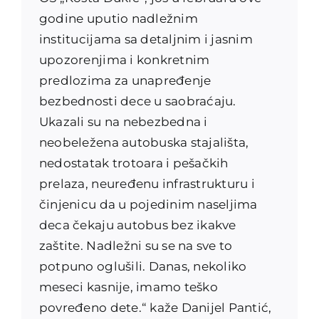
godine uputio nadležnim
institucijama sa detaljnim i jasnim
upozorenjima i konkretnim
predlozima za unapređenje
bezbednosti dece u saobraćaju.
Ukazali su na nebezbedna i
neobeležena autobuska stajališta,
nedostatak trotoara i pešačkih
prelaza, neuređenu infrastrukturu i
činjenicu da u pojedinim naseljima
deca čekaju autobus bez ikakve
zaštite. Nadležni su se na sve to
potpuno oglušili. Danas, nekoliko
meseci kasnije, imamo teško
povređeno dete.“ kaže Danijel Pantić,