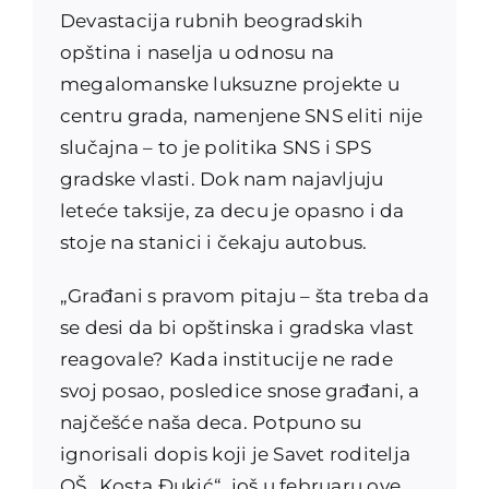
Devastacija rubnih beogradskih
opština i naselja u odnosu na
megalomanske luksuzne projekte u
centru grada, namenjene SNS eliti nije
slučajna – to je politika SNS i SPS
gradske vlasti. Dok nam najavljuju
leteće taksije, za decu je opasno i da
stoje na stanici i čekaju autobus.
„Građani s pravom pitaju – šta treba da
se desi da bi opštinska i gradska vlast
reagovale? Kada institucije ne rade
svoj posao, posledice snose građani, a
najčešće naša deca. Potpuno su
ignorisali dopis koji je Savet roditelja
OŠ „Kosta Đukić“, još u februaru ove