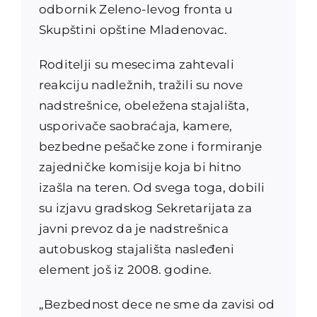
odbornik Zeleno-levog fronta u
Skupštini opštine Mladenovac.
Roditelji su mesecima zahtevali
reakciju nadležnih, tražili su nove
nadstrešnice, obeležena stajališta,
usporivače saobraćaja, kamere,
bezbedne pešačke zone i formiranje
zajedničke komisije koja bi hitno
izašla na teren. Od svega toga, dobili
su izjavu gradskog Sekretarijata za
javni prevoz da je nadstrešnica
autobuskog stajališta nasleđeni
element još iz 2008. godine.
„Bezbednost dece ne sme da zavisi od