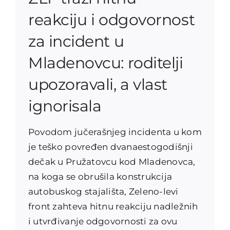
reakciju i odgovornost
za incident u
Mladenovcu: roditelji
upozoravali, a vlast
ignorisala
Povodom jučerašnjeg incidenta u kom
je teško povređen dvanaestogodišnji
dečak u Pružatovcu kod Mladenovca,
na koga se obrušila konstrukcija
autobuskog stajališta, Zeleno-levi
front zahteva hitnu reakciju nadležnih
i utvrđivanje odgovornosti za ovu