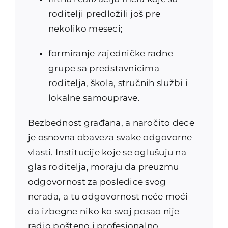
roditelji predložili još pre
nekoliko meseci;
formiranje zajedničke radne
grupe sa predstavnicima
roditelja, škola, stručnih službi i
lokalne samouprave.
Bezbednost građana, a naročito dece
je osnovna obaveza svake odgovorne
vlasti. Institucije koje se oglušuju na
glas roditelja, moraju da preuzmu
odgovornost za posledice svog
nerada, a tu odgovornost neće moći
da izbegne niko ko svoj posao nije
radio pošteno i profesionalno.