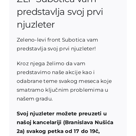
predstavlja svoj prvi
njuzleter
Zeleno-levi front Subotica vam
predstavlja svoj prvi njuzleter!
Kroz njega želimo da vam
predstavimo naše akcije kao i
odabrane teme svakog meseca koje
smatramo ključnim problemima u
našem gradu.
Svoj njuzleter možete preuzeti u
našoj kancelariji (Branislava Nušića
2a) svakog petka od 17 do 19č,