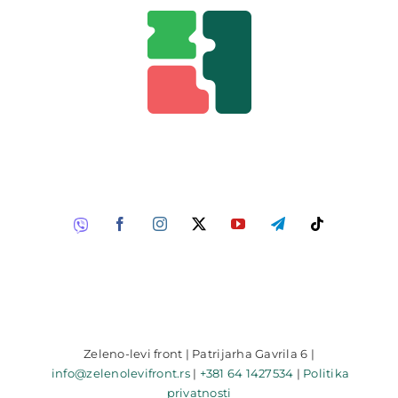
Zeleno-levi front | Patrijarha Gavrila 6 |
info@zelenolevifront.rs
|
+381 64 1427534
|
Politika
privatnosti