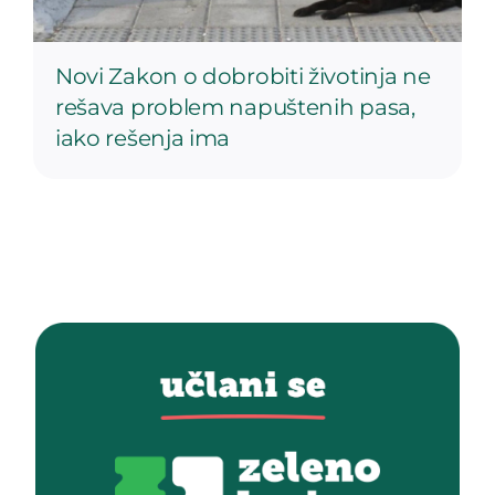
Novi Zakon o dobrobiti životinja ne
rešava problem napuštenih pasa,
iako rešenja ima