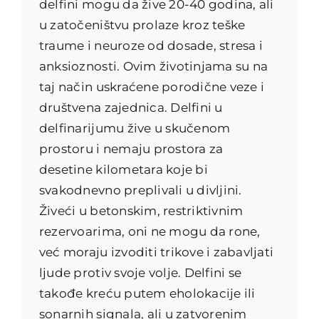
delfini mogu da žive 20-40 godina, ali
u zatočeništvu prolaze kroz teške
traume i neuroze od dosade, stresa i
anksioznosti. Ovim životinjama su na
taj način uskraćene porodične veze i
društvena zajednica. Delfini u
delfinarijumu žive u skučenom
prostoru i nemaju prostora za
desetine kilometara koje bi
svakodnevno preplivali u divljini.
Živeći u betonskim, restriktivnim
rezervoarima, oni ne mogu da rone,
već moraju izvoditi trikove i zabavljati
ljude protiv svoje volje. Delfini se
takođe kreću putem eholokacije ili
sonarnih signala, ali u zatvorenim