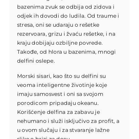
bazenima zvuk se odbija od zidova i
odjek ih dovodi do ludila. Od traume i
stresa, oni se udaraju o rešetke
rezervoara, grizu i žvaću rešetke, i na
kraju dobijaju ozbiljne povrede.
Takođe, od hlora u bazenima, mnogi
delfini oslepe.
Morski sisari, kao što su delfini su
veoma inteligentne životinje koje
imaju samosvest i oni sa svojom
porodicom pripadaju okeanu.
Korišćenje delfina za zabavu je
nehumano i služi isključivo za profit, a
u ovom slučaju i za stvaranje lažne
slike o brizi za decu.