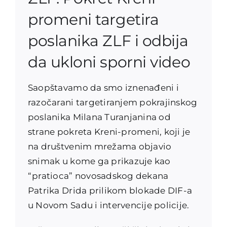
promeni targetira
poslanika ZLF i odbija
da ukloni sporni video
Saopštavamo da smo iznenađeni i
razočarani targetiranjem pokrajinskog
poslanika Milana Turanjanina od
strane pokreta Kreni-promeni, koji je
na društvenim mrežama objavio
snimak u kome ga prikazuje kao
“pratioca” novosadskog dekana
Patrika Drida prilikom blokade DIF-a
u Novom Sadu i intervencije policije.