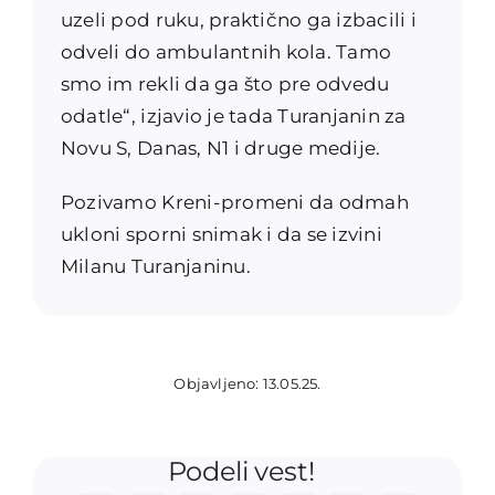
uzeli pod ruku, praktično ga izbacili i
odveli do ambulantnih kola. Tamo
smo im rekli da ga što pre odvedu
odatle“, izjavio je tada Turanjanin za
Novu S, Danas, N1 i druge medije.
Pozivamo Kreni-promeni da odmah
ukloni sporni snimak i da se izvini
Milanu Turanjaninu.
Objavljeno: 13.05.25.
Podeli vest!