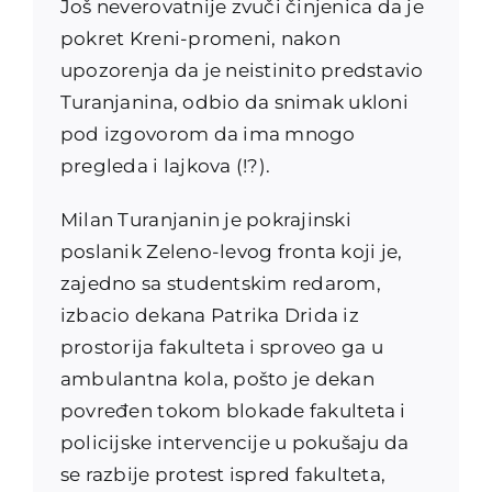
Još neverovatnije zvuči činjenica da je
pokret Kreni-promeni, nakon
upozorenja da je neistinito predstavio
Turanjanina, odbio da snimak ukloni
pod izgovorom da ima mnogo
pregleda i lajkova (!?).
Milan Turanjanin je pokrajinski
poslanik Zeleno-levog fronta koji je,
zajedno sa studentskim redarom,
izbacio dekana Patrika Drida iz
prostorija fakulteta i sproveo ga u
ambulantna kola, pošto je dekan
povređen tokom blokade fakulteta i
policijske intervencije u pokušaju da
se razbije protest ispred fakulteta,