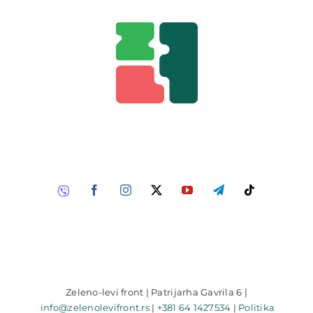
Zeleno-levi front | Patrijarha Gavrila 6 |
info@zelenolevifront.rs
|
+381 64 1427534
|
Politika