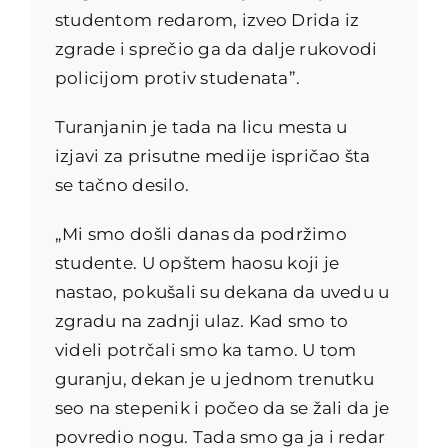
studentom redarom, izveo Drida iz
zgrade i sprečio ga da dalje rukovodi
policijom protiv studenata”.
Turanjanin je tada na licu mesta u
izjavi za prisutne medije ispričao šta
se tačno desilo.
„Mi smo došli danas da podržimo
studente. U opštem haosu koji je
nastao, pokušali su dekana da uvedu u
zgradu na zadnji ulaz. Kad smo to
videli potrčali smo ka tamo. U tom
guranju, dekan je u jednom trenutku
seo na stepenik i počeo da se žali da je
povredio nogu. Tada smo ga ja i redar