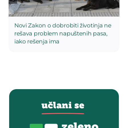
Novi Zakon o dobrobiti životinja ne
rešava problem napuštenih pasa,
iako rešenja ima