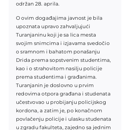
održan 28. aprila.
O ovim događajima javnost je bila
upoznata upravo zahvaljujući
Turanjaninu koji je sa lica mesta
svojim snimcima i izjavama svedočio
o sramnom i bahatom ponašanju
Drida prema sopstvenim studentima,
kao i o strahovitom nasilju policije
prema studentima i građanima.
Turanjanin je doslovno u prvim
redovima otpora građana i studenata
učestvovao u probijanju policijskog
kordona, a zatim je, po konačnom
povlačenju policije i ulasku studenata
u zgradu fakulteta, zajedno sa jednim