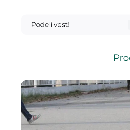
Podeli vest!
Proč