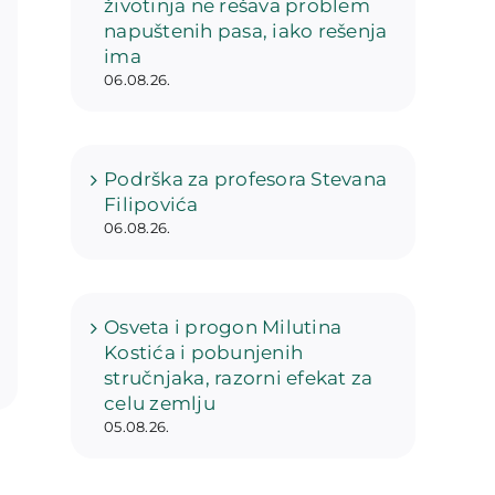
životinja ne rešava problem
napuštenih pasa, iako rešenja
ima
06.08.26.
Podrška za profesora Stevana
Filipovića
06.08.26.
Osveta i progon Milutina
Kostića i pobunjenih
stručnjaka, razorni efekat za
celu zemlju
05.08.26.