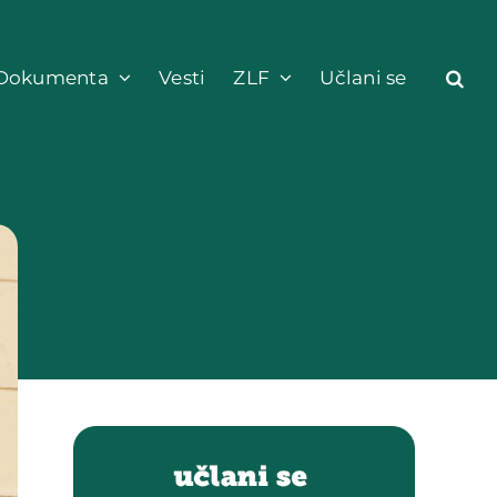
Dokumenta
Vesti
ZLF
Učlani se