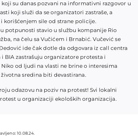
 koji su danas pozvani na informativni razgovor u
ti koji služi da se organizatori zastraše, a
korišćenjem sile od strane policije.
e u potpunosti stavio u službu kompanije Rio
užba, na čelu sa Vučićem i Brnabić. Vučević se
edović ide čak dotle da odgovara iz call centra
 i BIA zastrašuju organizatore protesta i
iko od ljudi na vlasti ne brine o interesima
ivotna sredina biti devastirana.
ju odazovu na poziv na protest! Svi lokalni
otest u organizaciji ekoloških organizacija.
avljeno: 10.08.24.