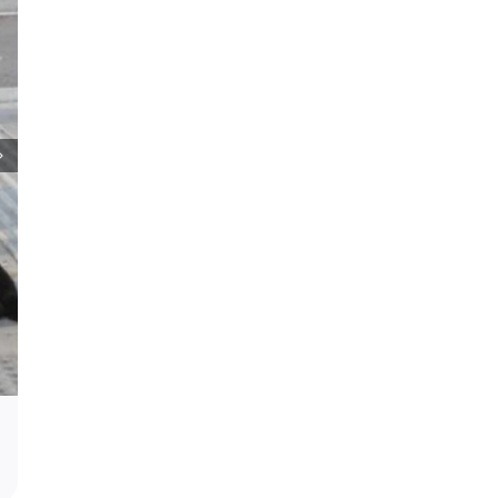
Podrška za profesora Stevana Filipovi