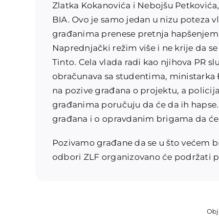
Zlatka Kokanovića i Nebojšu Petkovića,
BIA. Ovo je samo jedan u nizu poteza vlas
građanima prenese pretnja hapšenjem i 
Naprednjački režim više i ne krije da s
Tinto. Cela vlada radi kao njihova PR sl
obračunava sa studentima, ministarka Đ
na pozive građana o projektu, a policija
građanima poručuju da će da ih hapse. N
građana i o opravdanim brigama da će ž
Pozivamo građane da se u što većem bro
odbori ZLF organizovano će podržati pr
Obj