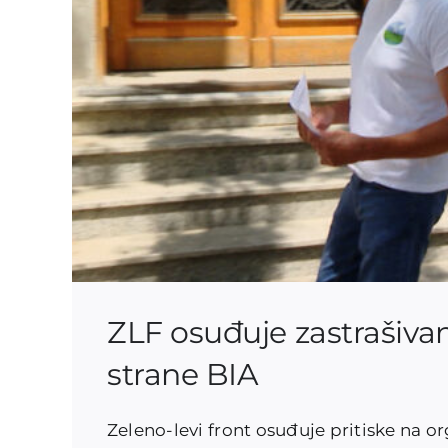
ZLF osuđuje zastrašivan
strane BIA
Zeleno-levi front osuđuje pritiske na o