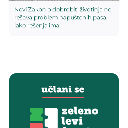
Novi Zakon o dobrobiti životinja ne
rešava problem napuštenih pasa,
iako rešenja ima