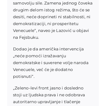
samovolju sile. Zamena jednog čoveka
drugim delom istog režima, što će se
desiti, neće doprineti ni stabilnosti, ni
demokratizaciji, ni prosperitetu
Venecuele“, naveo je Lazović u objavi
na Fejsbuku.
Dodao je da američka intervencija
„neće pomoći izražavanju
demokratske i suverene volje naroda
Venecuele, već će je dodatno
potisnuti“.
„Zeleno-levi front jasno i dosledno
stoji uz ljudska prava i ne odobrava
autoritarno upravljanje i tlačenje