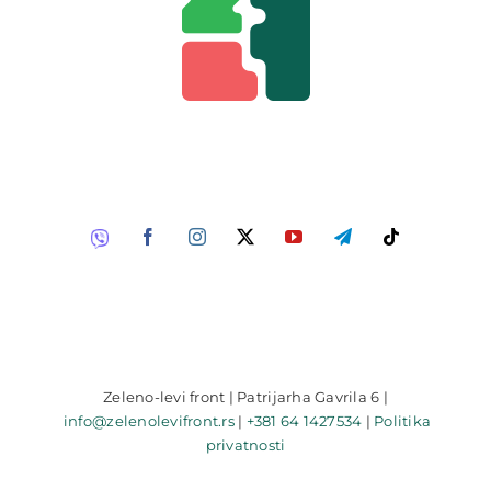
Zeleno-levi front | Patrijarha Gavrila 6 |
info@zelenolevifront.rs
|
+381 64 1427534
|
Politika
privatnosti