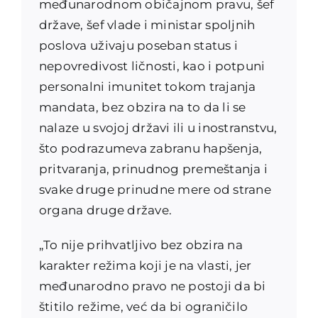
međunarodnom običajnom pravu, šef
države, šef vlade i ministar spoljnih
poslova uživaju poseban status i
nepovredivost ličnosti, kao i potpuni
personalni imunitet tokom trajanja
mandata, bez obzira na to da li se
nalaze u svojoj državi ili u inostranstvu,
što podrazumeva zabranu hapšenja,
pritvaranja, prinudnog premeštanja i
svake druge prinudne mere od strane
organa druge države.
„To nije prihvatljivo bez obzira na
karakter režima koji je na vlasti, jer
međunarodno pravo ne postoji da bi
štitilo režime, već da bi ograničilo