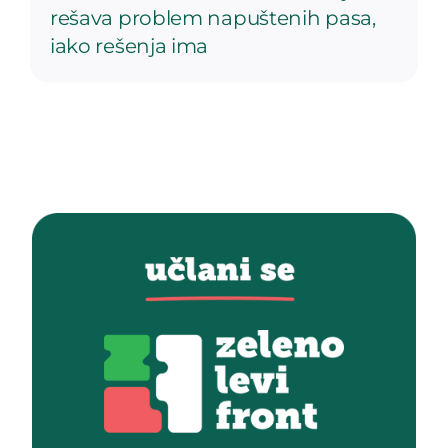
rešava problem napuštenih pasa,
iako rešenja ima