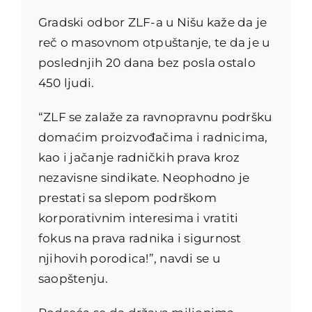
Gradski odbor ZLF-a u Nišu kaže da je
reč o masovnom otpuštanje, te da je u
poslednjih 20 dana bez posla ostalo
450 ljudi.
“ZLF se zalaže za ravnopravnu podršku
domaćim proizvođačima i radnicima,
kao i jačanje radničkih prava kroz
nezavisne sindikate. Neophodno je
prestati sa slepom podrškom
korporativnim interesima i vratiti
fokus na prava radnika i sigurnost
njihovih porodica!”, navdi se u
saopštenju.