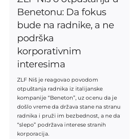
Benetonu: Da fokus
bude na radnike, a ne
podrška
korporativnim
interesima
ZLF Niš je reagovao povodom
otpuštanja radnika iz italijanske
kompanije “Beneton”, uz ocenu da je
došlo vreme da država stane na stranu
radnika i pruži im bezbednost, a ne da
“slepo” podržava interese stranih
korporacija.