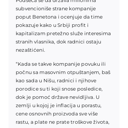
Podseća se da država milionima
subvencioniše strane kompanije
poput Benetona i ocenjuje da time
pokazuje kako u Srbiji profit i
kapitalizam pretežno služe interesima
stranih vlasnika, dok radnici ostaju
nezaštićeni.
“Kada se takve kompanije povuku ili
počnu sa masovnim otpuštanjem, baš
kao sada u Nišu, radnici i njihove
porodice su ti koji snose posledice,
dok je pomoć države nevidljiva. U
zemlji u kojoj je inflacija u porastu,
cene osnovnih proizvoda sve više
rastu, a plate ne prate troškove života,