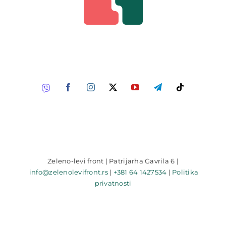
Zeleno-levi front | Patrijarha Gavrila 6 |
info@zelenolevifront.rs
|
+381 64 1427534
|
Politika
privatnosti