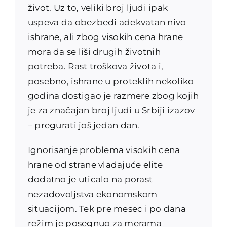
život. Uz to, veliki broj ljudi ipak
uspeva da obezbedi adekvatan nivo
ishrane, ali zbog visokih cena hrane
mora da se liši drugih životnih
potreba. Rast troškova života i,
posebno, ishrane u proteklih nekoliko
godina dostigao je razmere zbog kojih
je za značajan broj ljudi u Srbiji izazov
– pregurati još jedan dan.
Ignorisanje problema visokih cena
hrane od strane vladajuće elite
dodatno je uticalo na porast
nezadovoljstva ekonomskom
situacijom. Tek pre mesec i po dana
režim je posegnuo za merama