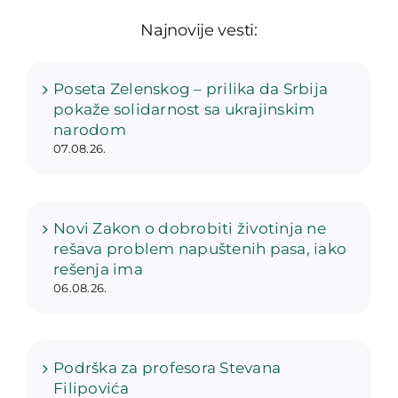
Najnovije vesti:
Poseta Zelenskog – prilika da Srbija
pokaže solidarnost sa ukrajinskim
narodom
07.08.26.
Novi Zakon o dobrobiti životinja ne
rešava problem napuštenih pasa, iako
rešenja ima
06.08.26.
Podrška za profesora Stevana
Filipovića