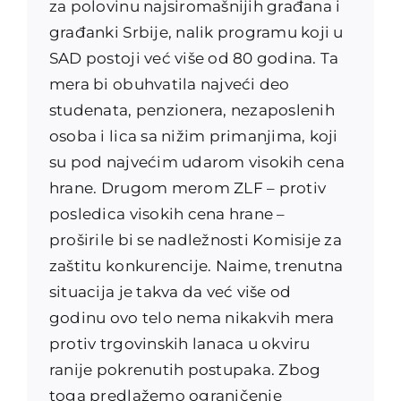
za polovinu najsiromašnijih građana i
građanki Srbije, nalik programu koji u
SAD postoji već više od 80 godina. Ta
mera bi obuhvatila najveći deo
studenata, penzionera, nezaposlenih
osoba i lica sa nižim primanjima, koji
su pod najvećim udarom visokih cena
hrane. Drugom merom ZLF – protiv
posledica visokih cena hrane –
proširile bi se nadležnosti Komisije za
zaštitu konkurencije. Naime, trenutna
situacija je takva da već više od
godinu ovo telo nema nikakvih mera
protiv trgovinskih lanaca u okviru
ranije pokrenutih postupaka. Zbog
toga predlažemo ograničenje