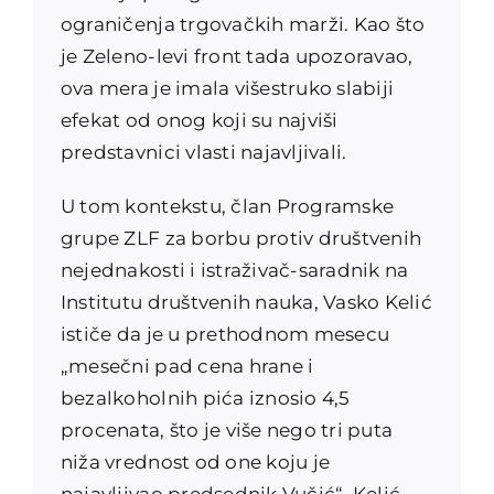
ograničenja trgovačkih marži. Kao što
je Zeleno-levi front tada upozoravao,
ova mera je imala višestruko slabiji
efekat od onog koji su najviši
predstavnici vlasti najavljivali.
U tom kontekstu, član Programske
grupe ZLF za borbu protiv društvenih
nejednakosti i istraživač-saradnik na
Institutu društvenih nauka, Vasko Kelić
ističe da je u prethodnom mesecu
„mesečni pad cena hrane i
bezalkoholnih pića iznosio 4,5
procenata, što je više nego tri puta
niža vrednost od one koju je
najavljivao predsednik Vučić“. Kelić