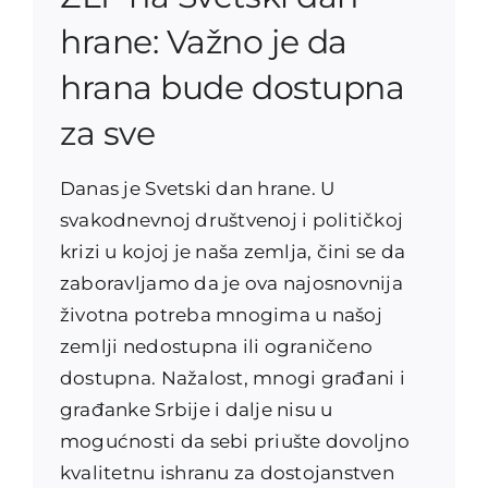
hrane: Važno je da
hrana bude dostupna
za sve
Danas je Svetski dan hrane. U
svakodnevnoj društvenoj i političkoj
krizi u kojoj je naša zemlja, čini se da
zaboravljamo da je ova najosnovnija
životna potreba mnogima u našoj
zemlji nedostupna ili ograničeno
dostupna. Nažalost, mnogi građani i
građanke Srbije i dalje nisu u
mogućnosti da sebi priušte dovoljno
kvalitetnu ishranu za dostojanstven