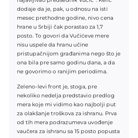
dodaje da je, pak, u odnosu na isti
mesec prethodne godine, nivo cena
hrane u Srbiji čak porastao za 1,7
posto. To govori da Vučićeve mere
nisu uspele da hranu učine
pristupačnijom građanima nego što je
ona bila pre samo godinu dana, a da
ne govorimo o ranijim periodima.
Zeleno-levi front je, stoga, pre
nekoliko nedelja predstavio predlog
mera koje mi vidimo kao najbolji put
za olakšanje troškova za ishranu. Prva
od tih mera podrazumeva uvođenje
vaučera za ishranu sa 15 posto popusta