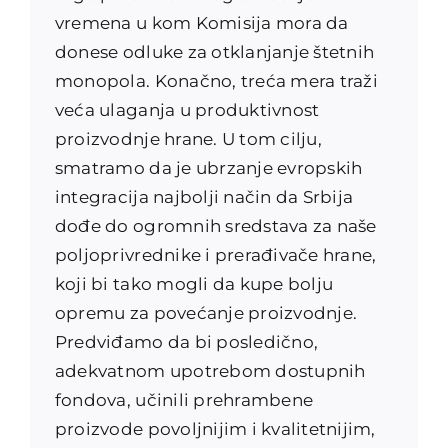
vremena u kom Komisija mora da
donese odluke za otklanjanje štetnih
monopola. Konačno, treća mera traži
veća ulaganja u produktivnost
proizvodnje hrane. U tom cilju,
smatramo da je ubrzanje evropskih
integracija najbolji način da Srbija
dođe do ogromnih sredstava za naše
poljoprivrednike i prerađivače hrane,
koji bi tako mogli da kupe bolju
opremu za povećanje proizvodnje.
Predviđamo da bi posledično,
adekvatnom upotrebom dostupnih
fondova, učinili prehrambene
proizvode povoljnijim i kvalitetnijim,