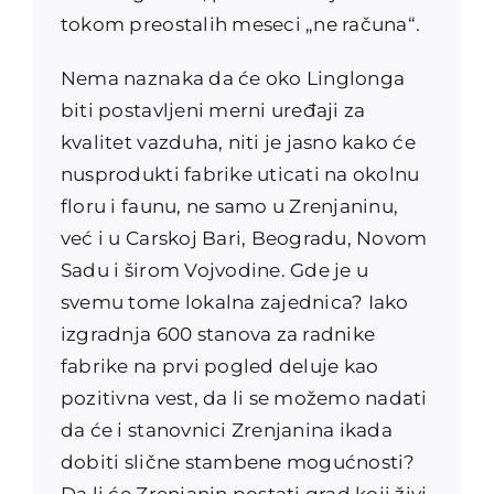
tokom preostalih meseci „ne računa“.
Nema naznaka da će oko Linglonga
biti postavljeni merni uređaji za
kvalitet vazduha, niti je jasno kako će
nusprodukti fabrike uticati na okolnu
floru i faunu, ne samo u Zrenjaninu,
već i u Carskoj Bari, Beogradu, Novom
Sadu i širom Vojvodine. Gde je u
svemu tome lokalna zajednica? Iako
izgradnja 600 stanova za radnike
fabrike na prvi pogled deluje kao
pozitivna vest, da li se možemo nadati
da će i stanovnici Zrenjanina ikada
dobiti slične stambene mogućnosti?
Da li će Zrenjanin postati grad koji živi