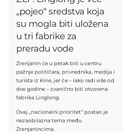
„pojeo“ sredstva koja
su mogla biti uložena
u tri fabrike za
preradu vode
Zrenjanin će u petak biti u centru
pažnje političara, privrednika, medija i
turista iz Kine, jer će – iako radi više od
dve godine – zvanično biti otvorena
fabrika Linglong.
Ovaj „nacionalni prioritet“ postao je
nezaobilazna tema među
Zrenjanincima.