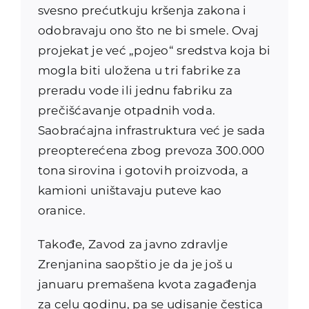
svesno prećutkuju kršenja zakona i
odobravaju ono što ne bi smele. Ovaj
projekat je već „pojeo“ sredstva koja bi
mogla biti uložena u tri fabrike za
preradu vode ili jednu fabriku za
prečišćavanje otpadnih voda.
Saobraćajna infrastruktura već je sada
preopterećena zbog prevoza 300.000
tona sirovina i gotovih proizvoda, a
kamioni uništavaju puteve kao
oranice.
Takođe, Zavod za javno zdravlje
Zrenjanina saopštio je da je još u
januaru premašena kvota zagađenja
za celu godinu, pa se udisanje čestica