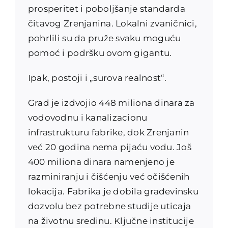
prosperitet i poboljšanje standarda
čitavog Zrenjanina. Lokalni zvaničnici,
pohrlili su da pruže svaku moguću
pomoć i podršku ovom gigantu.
Ipak, postoji i „surova realnost“.
Grad je izdvojio 448 miliona dinara za
vodovodnu i kanalizacionu
infrastrukturu fabrike, dok Zrenjanin
već 20 godina nema pijaću vodu. Još
400 miliona dinara namenjeno je
razminiranju i čišćenju već očišćenih
lokacija. Fabrika je dobila građevinsku
dozvolu bez potrebne studije uticaja
na životnu sredinu. Ključne institucije