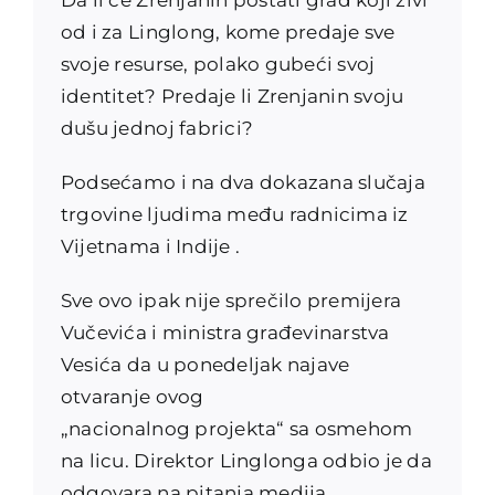
od i za Linglong, kome predaje sve
svoje resurse, polako gubeći svoj
identitet? Predaje li Zrenjanin svoju
dušu jednoj fabrici?
Podsećamo i na dva dokazana slučaja
trgovine ljudima među radnicima iz
Vijetnama i Indije .
Sve ovo ipak nije sprečilo premijera
Vučevića i ministra građevinarstva
Vesića da u ponedeljak najave
otvaranje ovog
„nacionalnog projekta“ sa osmehom
na licu. Direktor Linglonga odbio je da
odgovara na pitanja medija.