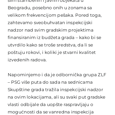
svih stambenih i javnih objekata u
Beogradu, posebno onih u zonama sa
velikom frekvencijom pešaka. Pored toga,
zahtevamo sveobuhvatan inspekcijski
nadzor nad svim gradskim projektima
finansiranim iz budžeta grada – kako bi se
utvrdilo kako se troše sredstva, da li se
poštuju rokovi, i koliki je stvarni kvalitet
izvedenih radova.
Napominjemo i da je odbornička grupa ZLF
– PSG više puta do sada na sednicama
Skupštine grada tražila inspekcijski nadzor
na ovim lokacijama, ali su svaki put gradske
vlasti odbijale da uopšte raspravljaju o
mogućnosti da se vanredna inspekcija