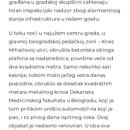
građana u gradskoj skupštini zahtevaju
hitan inspekcijski nadzor zbog alarmantnog
stanja infrastrukture u našem gradu.
U
toku noći
u najužem centru grada, u
glavnoj beogradskoj pešačkoj zoni – Knez
Mihailovoj ulici, obrušila betonska obloga
plafona sa nadstrešnice, površine veće od
dva kvadratna metra. Samo nekoliko sati
kasnije, tokom malo jačeg vetra danas
popodne, obrušilo se desetak kvadratnih
metara metalnog krova Dekanata
Medicinskog fakulteta u Beogradu, koji je
tom prilikom uništio automobil na koji je
pao, i to prvog dana ispitnog roka. Ovaj
objekat je nedavno renoviran. U oba ova