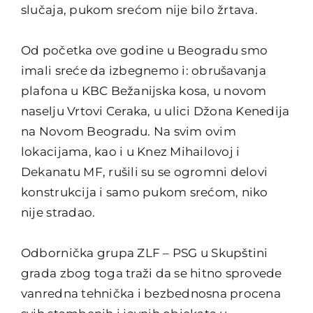
slučaja, pukom srećom nije bilo žrtava.
Od početka ove godine u Beogradu smo
imali sreće da izbegnemo i: obrušavanja
plafona u KBC Bežanijska kosa, u novom
naselju Vrtovi Ceraka, u ulici Džona Kenedija
na Novom Beogradu. Na svim ovim
lokacijama, kao i u Knez Mihailovoj i
Dekanatu MF, rušili su se ogromni delovi
konstrukcija i samo pukom srećom, niko
nije stradao.
Odbornička grupa ZLF – PSG u Skupštini
grada zbog toga traži da se hitno sprovede
vanredna tehnička i bezbednosna procena