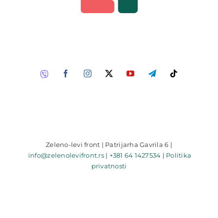
Zeleno-levi front | Patrijarha Gavrila 6 |
info@zelenolevifront.rs
|
+381 64 1427534
|
Politika
privatnosti