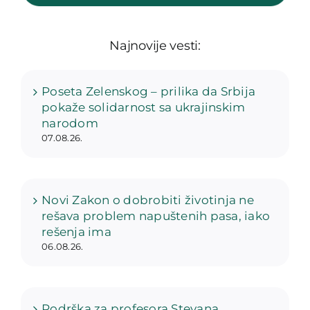
Najnovije vesti:
Poseta Zelenskog – prilika da Srbija
pokaže solidarnost sa ukrajinskim
narodom
07.08.26.
Novi Zakon o dobrobiti životinja ne
rešava problem napuštenih pasa, iako
rešenja ima
06.08.26.
Podrška za profesora Stevana