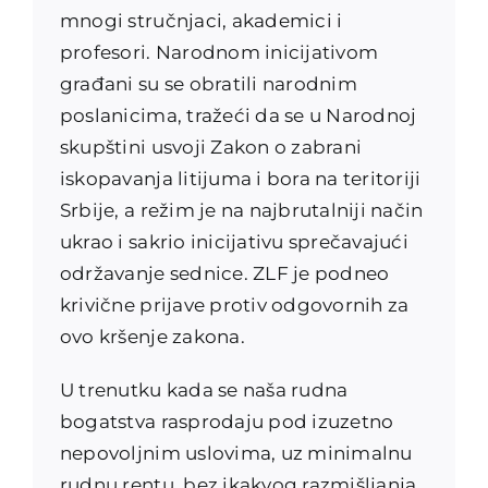
mnogi stručnjaci, akademici i
profesori. Narodnom inicijativom
građani su se obratili narodnim
poslanicima, tražeći da se u Narodnoj
skupštini usvoji Zakon o zabrani
iskopavanja litijuma i bora na teritoriji
Srbije, a režim je na najbrutalniji način
ukrao i sakrio inicijativu sprečavajući
održavanje sednice. ZLF je podneo
krivične prijave protiv odgovornih za
ovo kršenje zakona.
U trenutku kada se naša rudna
bogatstva rasprodaju pod izuzetno
nepovoljnim uslovima, uz minimalnu
rudnu rentu, bez ikakvog razmišljanja