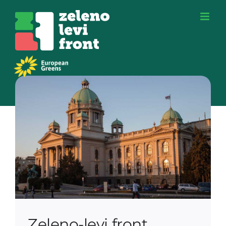
Skip
to
content
Zeleno-levi front