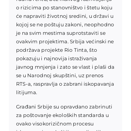
o rizicima po stanovništvo i štetu koju
će napraviti životnoj sredini, u državi u
kojoj se ne poštuju zakoni, neophodno
je na svim mestima suprotstaviti se
ovakvim projektima. Srbija većinski ne
podržava projekte Rio Tinta, što
pokazuju i najnovija istraživanja
javnog mnjenja i zato se vlast i plaši da
se u Narodnoj skupštini, uz prenos
RTS-a, raspravlja o zabrani iskopavanja
litijuma.
Građani Srbije su opravdano zabrinuti
za poštovanje ekoloških standarda u
ovako visokorizičnom procesu