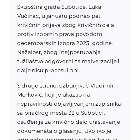
Skupštini grada Subotice, Luka
Vučinac, u januaru podneo pet
krivičnih prijava zbog krivičnih dela
protiv izbornih prava povodom
decembarskih izbora 2023. godine.
Nažalost, zbog (ne)postupanja
tužilaštva odgovorni za malverzacije i
dalje nisu procesuirani.
S druge strane, uzbunjivač Vladimir
Merković, koji je ukazao na
nepravilnosti objavljivanjem zapisnika
sa biračkog mesta 32 u Subotici,
osuđen je za krivično delo uništavanje
dokumenata o glasanju. Ukoliko je
originalni dokument uništen, kako je