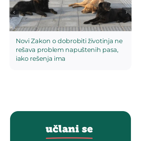
Novi Zakon o dobrobiti životinja ne
rešava problem napuštenih pasa,
iako rešenja ima