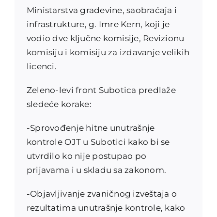
Ministarstva građevine, saobraćaja i
infrastrukture, g. Imre Kern, koji je
vodio dve ključne komisije, Revizionu
komisiju i komisiju za izdavanje velikih
licenci.
Zeleno-levi front Subotica predlaže
sledeće korake:
-Sprovođenje hitne unutrašnje
kontrole OJT u Subotici kako bi se
utvrdilo ko nije postupao po
prijavama i u skladu sa zakonom.
-Objavljivanje zvaničnog izveštaja o
rezultatima unutrašnje kontrole, kako