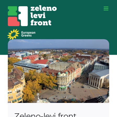
Skip
to
content
Zeleno-levi front