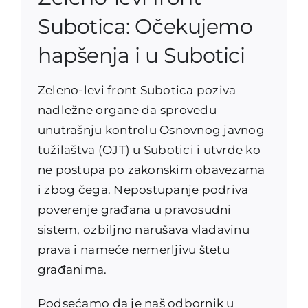
Subotica: Očekujemo
hapšenja i u Subotici
Zeleno-levi front Subotica poziva
nadležne organe da sprovedu
unutrašnju kontrolu Osnovnog javnog
tužilaštva (OJT) u Subotici i utvrde ko
ne postupa po zakonskim obavezama
i zbog čega. Nepostupanje podriva
poverenje građana u pravosudni
sistem, ozbiljno narušava vladavinu
prava i nameće nemerljivu štetu
građanima.
Podsećamo da je naš odbornik u