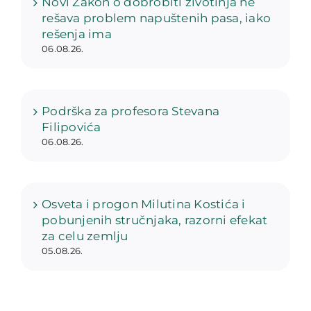
Novi Zakon o dobrobiti životinja ne
rešava problem napuštenih pasa, iako
rešenja ima
06.08.26.
Podrška za profesora Stevana
Filipovića
06.08.26.
Osveta i progon Milutina Kostića i
pobunjenih stručnjaka, razorni efekat
za celu zemlju
05.08.26.