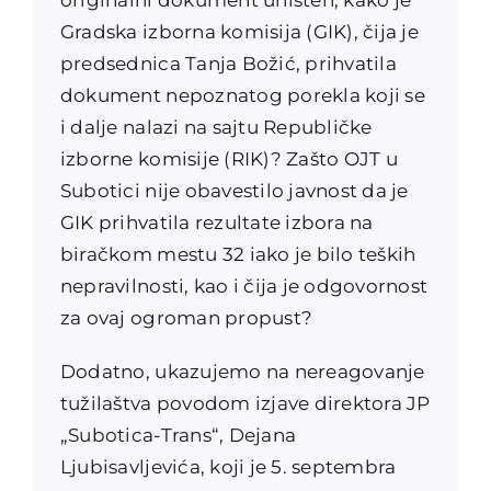
Gradska izborna komisija (GIK), čija je
predsednica Tanja Božić, prihvatila
dokument nepoznatog porekla koji se
i dalje nalazi na sajtu Republičke
izborne komisije (RIK)? Zašto OJT u
Subotici nije obavestilo javnost da je
GIK prihvatila rezultate izbora na
biračkom mestu 32 iako je bilo teških
nepravilnosti, kao i čija je odgovornost
za ovaj ogroman propust?
Dodatno, ukazujemo na nereagovanje
tužilaštva povodom izjave direktora JP
„Subotica-Trans“, Dejana
Ljubisavljevića, koji je 5. septembra