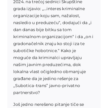
2024. na trećoj sednici Skupštine
grada izjavio: „…interes kriminalne
organizacije koju sam, nažalost,
nasledio u preduzeću“, dodajući da „i
dan danas bije bitku sa tom
kriminalnom organizacijom“ i da „on i
gradonačelnik znaju ko stoji iza te
subotičke hobotnice.“ Kako je
moguće da kriminalci upravljaju
našim javnim preduzećima, dok
lokalna vlast očigledno obmanjuje
građane da je jedino rešenje za
,,Subotica-trans” javno-privatno
partnerstvo?
Još jedno nerešeno pitanje tiče se