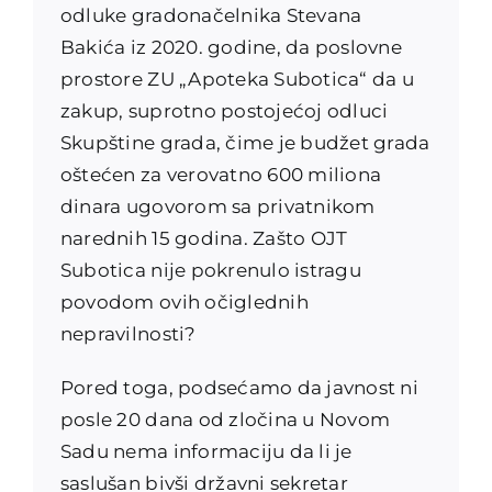
odluke gradonačelnika Stevana
Bakića iz 2020. godine, da poslovne
prostore ZU „Apoteka Subotica“ da u
zakup, suprotno postojećoj odluci
Skupštine grada, čime je budžet grada
oštećen za verovatno 600 miliona
dinara ugovorom sa privatnikom
narednih 15 godina. Zašto OJT
Subotica nije pokrenulo istragu
povodom ovih očiglednih
nepravilnosti?
Pored toga, podsećamo da javnost ni
posle 20 dana od zločina u Novom
Sadu nema informaciju da li je
saslušan bivši državni sekretar