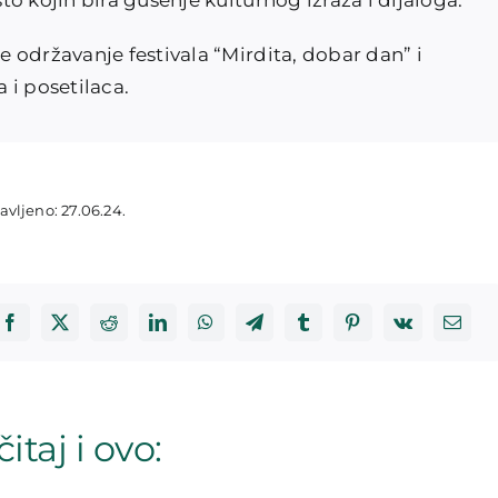
o kojih bira gušenje kulturnog izraza i dijaloga.
 održavanje festivala “Mirdita, dobar dan” i
 i posetilaca.
avljeno: 27.06.24.
itaj i ovo: