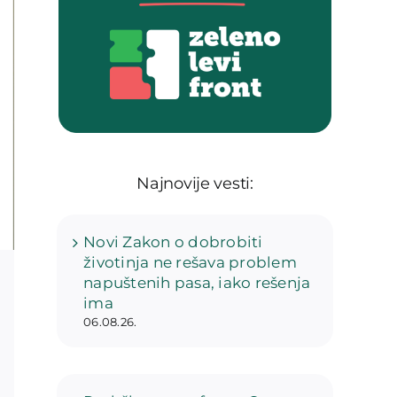
Najnovije vesti:
Novi Zakon o dobrobiti
životinja ne rešava problem
napuštenih pasa, iako rešenja
ima
06.08.26.