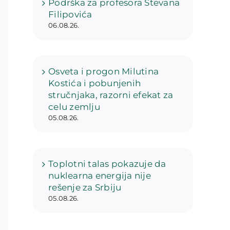
Podrška za profesora Stevana
Filipovića
06.08.26.
Osveta i progon Milutina
Kostića i pobunjenih
stručnjaka, razorni efekat za
celu zemlju
05.08.26.
Toplotni talas pokazuje da
nuklearna energija nije
rešenje za Srbiju
05.08.26.