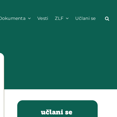
Dokumenta
Vesti
ZLF
Učlani se