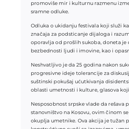
promoviše mir i kulturnu razmenu izmeđ
sramne odluke.
Odluka o ukidanju festivala koji služi 
značaja za podsticanje dijaloga i razum
oporavlja od prošlih sukoba, doneta j
bezbednosti ljudi i imovine, kao i opas
Neshvatljivo je da 25 godina nakon sukob
progresivne ideje tolerancije za diskusij
suštinski pokušaj ućutkivanja disidentski
oblasti umetnosti i kulture, glasova koj
Nesposobnost srpske vlade da rešava pit
stanovništvo na Kosovu, ovim činom se m
okuplja umetnike. Ova akcija je tužan 