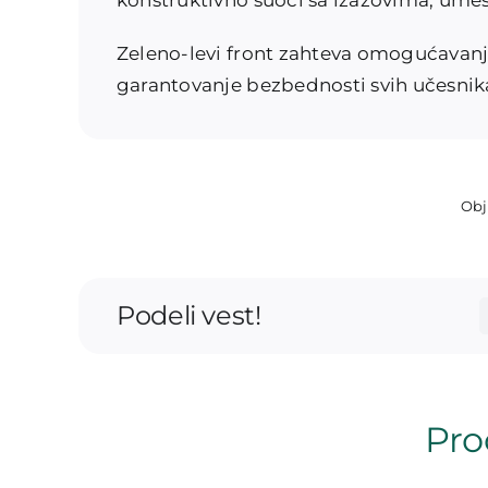
konstruktivno suoči sa izazovima, umest
Zeleno-levi front zahteva omogućavanje
garantovanje bezbednosti svih učesnika
Obj
Podeli vest!
Proč