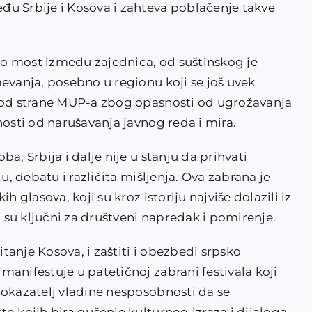
u Srbije i Kosova i zahteva poblačenje takve
kao most između zajednica, od suštinskog je
evanja, posebno u regionu koji se još uvek
e od strane MUP-a zbog opasnosti od ugrožavanja
nosti od narušavanja javnog reda i mira.
a, Srbija i dalje nije u stanju da prihvati
u, debatu i različita mišljenja. Ova zabrana je
h glasova, koji su kroz istoriju najviše dolazili iz
i su ključni za društveni napredak i pomirenje.
anje Kosova, i zaštiti i obezbedi srpsko
anifestuje u patetičnoj zabrani festivala koji
pokazatelj vladine nesposobnosti da se