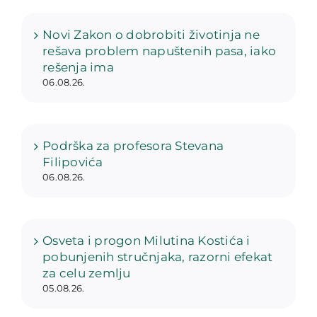
Novi Zakon o dobrobiti životinja ne
rešava problem napuštenih pasa, iako
rešenja ima
06.08.26.
Podrška za profesora Stevana
Filipovića
06.08.26.
Osveta i progon Milutina Kostića i
pobunjenih stručnjaka, razorni efekat
za celu zemlju
05.08.26.