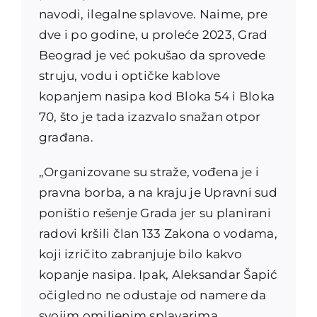
navodi, ilegalne splavove. Naime, pre
dve i po godine, u proleće 2023, Grad
Beograd je već pokušao da sprovede
struju, vodu i optičke kablove
kopanjem nasipa kod Bloka 54 i Bloka
70, što je tada izazvalo snažan otpor
građana.
„Organizovane su straže, vođena je i
pravna borba, a na kraju je Upravni sud
poništio rešenje Grada jer su planirani
radovi kršili član 133 Zakona o vodama,
koji izričito zabranjuje bilo kakvo
kopanje nasipa. Ipak, Aleksandar Šapić
očigledno ne odustaje od namere da
svojim omiljenim splavarima