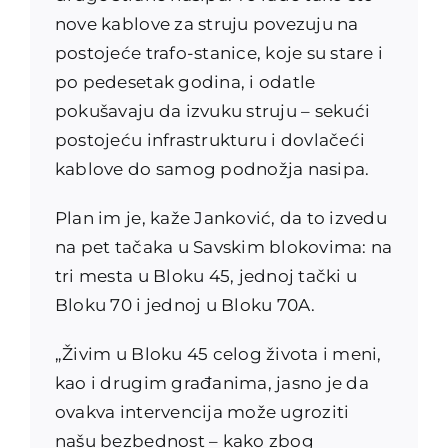
nove kablove za struju povezuju na
postojeće trafo-stanice, koje su stare i
po pedesetak godina, i odatle
pokušavaju da izvuku struju – sekući
postojeću infrastrukturu i dovlačeći
kablove do samog podnožja nasipa.
Plan im je, kaže Janković, da to izvedu
na pet tačaka u Savskim blokovima: na
tri mesta u Bloku 45, jednoj tački u
Bloku 70 i jednoj u Bloku 70A.
„Živim u Bloku 45 celog života i meni,
kao i drugim građanima, jasno je da
ovakva intervencija može ugroziti
našu bezbednost – kako zbog