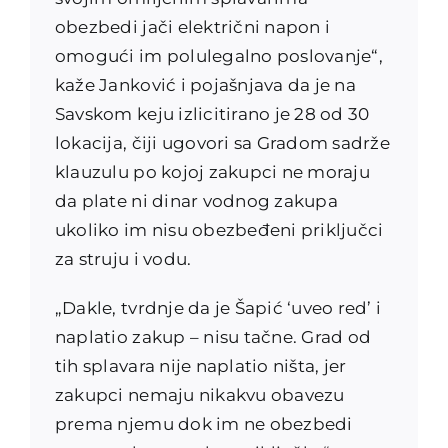
obezbedi jači električni napon i
omogući im polulegalno poslovanje“,
kaže Janković i pojašnjava da je na
Savskom keju izlicitirano je 28 od 30
lokacija, čiji ugovori sa Gradom sadrže
klauzulu po kojoj zakupci ne moraju
da plate ni dinar vodnog zakupa
ukoliko im nisu obezbeđeni priključci
za struju i vodu.
„Dakle, tvrdnje da je Šapić ‘uveo red’ i
naplatio zakup – nisu tačne. Grad od
tih splavara nije naplatio ništa, jer
zakupci nemaju nikakvu obavezu
prema njemu dok im ne obezbedi