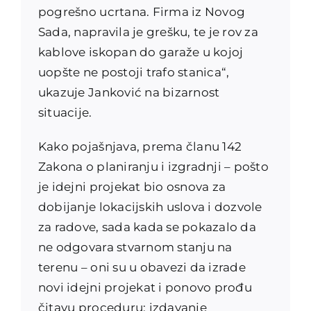
pogrešno ucrtana. Firma iz Novog
Sada, napravila je grešku, te je rov za
kablove iskopan do garaže u kojoj
uopšte ne postoji trafo stanica“,
ukazuje Janković na bizarnost
situacije.
Kako pojašnjava, prema članu 142
Zakona o planiranju i izgradnji – pošto
je idejni projekat bio osnova za
dobijanje lokacijskih uslova i dozvole
za radove, sada kada se pokazalo da
ne odgovara stvarnom stanju na
terenu – oni su u obavezi da izrade
novi idejni projekat i ponovo prođu
čitavu proceduru: izdavanje