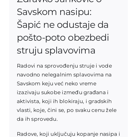
Savskom nasipu:
Šapić ne odustaje da
pošto-poto obezbedi
struju splavovima
Radovi na sprovođenju struje i vode
navodno nelegalnim splavovima na
Savskom keju već neko vreme
izazivaju sukobe između građana i
aktivista, koji ih blokiraju, i gradskih
vlasti, koje, čini se, po svaku cenu žele
da ih sprovedu.
Radove, koji uključuju kopanje nasipa i