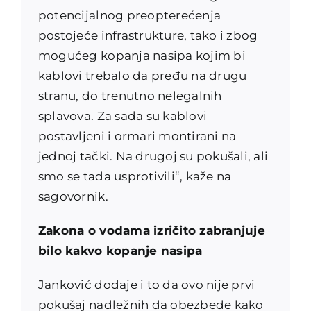
potencijalnog preopterećenja
postojeće infrastrukture, tako i zbog
mogućeg kopanja nasipa kojim bi
kablovi trebalo da pređu na drugu
stranu, do trenutno nelegalnih
splavova. Za sada su kablovi
postavljeni i ormari montirani na
jednoj tački. Na drugoj su pokušali, ali
smo se tada usprotivili“, kaže na
sagovornik.
Zakona o vodama izričito zabranjuje
bilo kakvo kopanje nasipa
Janković dodaje i to da ovo nije prvi
pokušaj nadležnih da obezbede kako