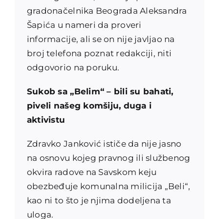
gradonačelnika Beograda Aleksandra
Šapića u nameri da proveri
informacije, ali se on nije javljao na
broj telefona poznat redakciji, niti
odgovorio na poruku.
Sukob sa „Belim“ – bili su bahati,
piveli našeg
komšiju, duga i
aktivistu
Zdravko Janković ističe da nije jasno
na osnovu kojeg pravnog ili službenog
okvira radove na Savskom keju
obezbeđuje komunalna milicija „Beli“,
kao ni to što je njima dodeljena ta
uloga.