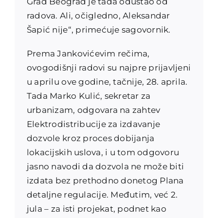
Grad Beograd je tada odustao od
radova. Ali, očigledno, Aleksandar
Šapić nije“, primećuje sagovornik.
Prema Jankovićevim rečima,
ovogodišnji radovi su najpre prijavljeni
u aprilu ove godine, tačnije, 28. aprila.
Tada Marko Kulić, sekretar za
urbanizam, odgovara na zahtev
Elektrodistribucije za izdavanje
dozvole kroz proces dobijanja
lokacijskih uslova, i u tom odgovoru
jasno navodi da dozvola ne može biti
izdata bez prethodno donetog Plana
detaljne regulacije. Međutim, već 2.
jula – za isti projekat, podnet kao