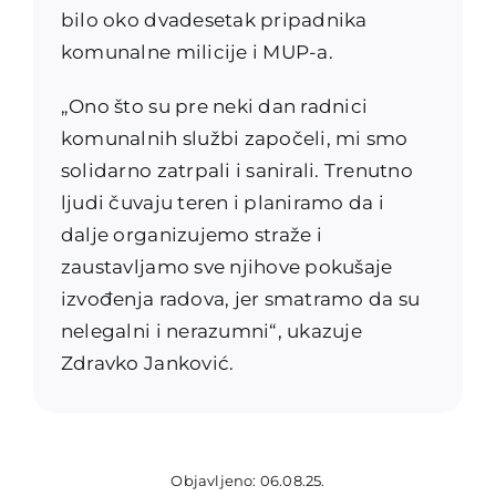
bilo oko dvadesetak pripadnika
komunalne milicije i MUP-a.
„Ono što su pre neki dan radnici
komunalnih službi započeli, mi smo
solidarno zatrpali i sanirali. Trenutno
ljudi čuvaju teren i planiramo da i
dalje organizujemo straže i
zaustavljamo sve njihove pokušaje
izvođenja radova, jer smatramo da su
nelegalni i nerazumni“, ukazuje
Zdravko Janković.
Objavljeno: 06.08.25.