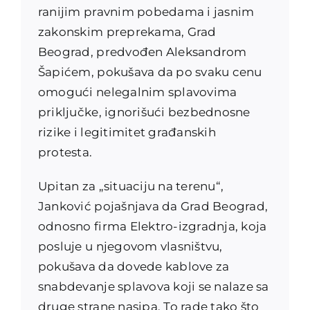
ranijim pravnim pobedama i jasnim
zakonskim preprekama, Grad
Beograd, predvođen Aleksandrom
Šapićem, pokušava da po svaku cenu
omogući nelegalnim splavovima
priključke, ignorišući bezbednosne
rizike i legitimitet građanskih
protesta.
Upitan za „situaciju na terenu“,
Janković pojašnjava da Grad Beograd,
odnosno firma Elektro-izgradnja, koja
posluje u njegovom vlasništvu,
pokušava da dovede kablove za
snabdevanje splavova koji se nalaze sa
druge strane nasipa. To rade tako što