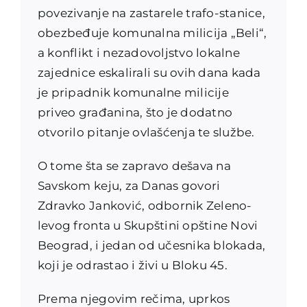
povezivanje na zastarele trafo-stanice,
obezbeđuje komunalna milicija „Beli“,
a konflikt i nezadovoljstvo lokalne
zajednice eskalirali su ovih dana kada
je pripadnik komunalne milicije
priveo građanina, što je dodatno
otvorilo pitanje ovlašćenja te službe.
O tome šta se zapravo dešava na
Savskom keju, za Danas govori
Zdravko Janković, odbornik Zeleno-
levog fronta u Skupštini opštine Novi
Beograd, i jedan od učesnika blokada,
koji je odrastao i živi u Bloku 45.
Prema njegovim rečima, uprkos