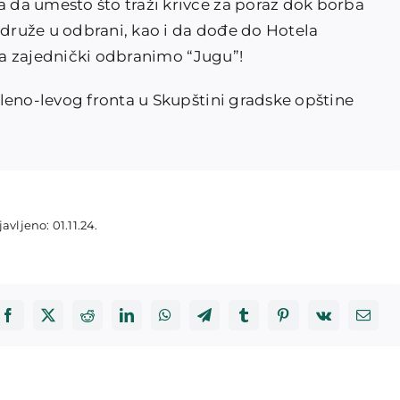
da umesto što traži krivce za poraz dok borba
idruže u odbrani, kao i da dođe do Hotela
 Da zajednički odbranimo “Jugu”!
leno-levog fronta u Skupštini gradske opštine
avljeno: 01.11.24.