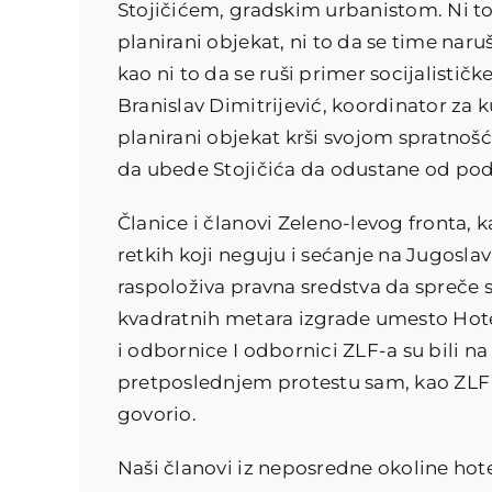
Stojičićem, gradskim urbanistom. Ni to
planirani objekat, ni to da se time nar
kao ni to da se ruši primer socijalistič
Branislav Dimitrijević, koordinator za 
planirani objekat krši svojom spratnošću
da ubede Stojičića da odustane od podr
Članice i članovi Zeleno-levog fronta, 
retkih koji neguju i sećanje na Jugoslavi
raspoloživa pravna sredstva da spreče su
kvadratnih metara izgrade umesto Hotel
i odbornice I odbornici ZLF-a su bili na
pretposlednjem protestu sam, kao ZLF 
govorio.
Naši članovi iz neposredne okoline hot