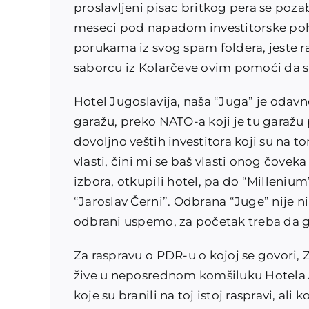
proslavljeni pisac britkog pera se poza
meseci pod napadom investitorske pohl
porukama iz svog spam foldera, jeste 
saborcu iz Kolarčeve ovim pomoći da sa
Hotel Jugoslavija, naša “Juga” je odav
garažu, preko NATO-a koji je tu garaž
dovoljno veštih investitora koji su na
vlasti, čini mi se baš vlasti onog čove
izbora, otkupili hotel, pa do “Millenium”
“Jaroslav Černi”. Odbrana “Juge” nije ni
odbrani uspemo, za početak treba da g
Za raspravu o PDR-u o kojoj se govori,
žive u neposrednom komšiluku Hotela Ju
koje su branili na toj istoj raspravi, al