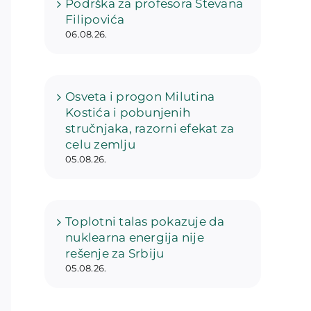
Podrška za profesora Stevana
Filipovića
06.08.26.
Osveta i progon Milutina
Kostića i pobunjenih
stručnjaka, razorni efekat za
celu zemlju
05.08.26.
Toplotni talas pokazuje da
nuklearna energija nije
rešenje za Srbiju
05.08.26.