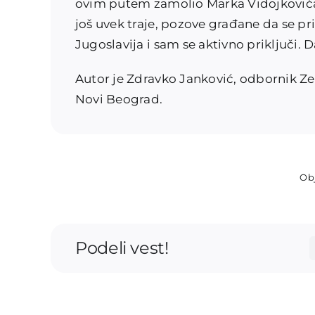
ovim putem zamolio Marka Vidojkovića 
još uvek traje, pozove građane da se pr
Jugoslavija i sam se aktivno priključi.
Autor je Zdravko Janković, odbornik Ze
Novi Beograd.
Obj
Podeli vest!