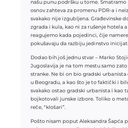
našu punu podršku u tome. Smatramo da
osnov zahteva za promenu PDR-a i neizd
svakako nije izgubljena. Građevinske 
zgrada i kula, kao ni za rušenje hotela 
reagujemo kada pojedinci, čije namere 
pokušavaju da razbiju jedinstvo inicijat
Dodao bih još jednu stvar – Marko Stojič
Jugoslavija je na tom mestu samo zato 
stranke. Ne bi on bio gradski urbanista 
u Beogradu, a kao što je to faktički i 
svakako ostao gradski urbanista i kao 
bojkotovali junske izbore. Toliko o me
reče, “klošari”.
Pošto nisam poput Aleksandra Šapća p