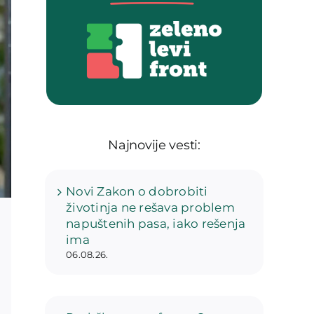
Najnovije vesti:
Novi Zakon o dobrobiti
životinja ne rešava problem
napuštenih pasa, iako rešenja
ima
06.08.26.