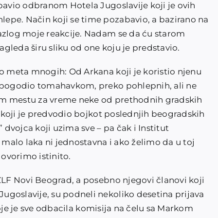
bavio odbranom Hotela Jugoslavije koji je ovih
epe. Način koji se time pozabavio, a bazirano na
razlog moje reakcije. Nadam se da ću starom
gleda širu sliku od one koju je predstavio.
no meta mnogih: Od Arkana koji je koristio njenu
u pogodio tomahavkom, preko pohlepnih, ali ne
 tom mestu za vreme neke od prethodnih gradskih
ka koji je predvodio bojkot poslednjih beogradskih
 dvojca koji uzima sve – pa čak i Institut
 malo laka ni jednostavna i ako želimo da u toj
ovorimo istinito.
 ZLF Novi Beograd, a posebno njegovi članovi koji
goslavije, su podneli nekoliko desetina prijava
i koje je sve odbacila komisija na čelu sa Markom