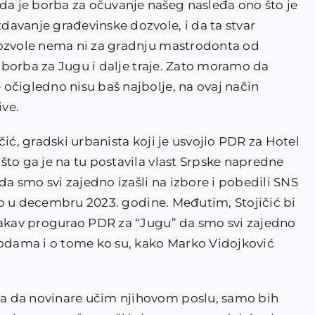
 je borba za očuvanje našeg nasleđa ono što je
avanje građevinske dozvole, i da ta stvar
dozvole nema ni za gradnju mastrodonta od
a borba za Jugu i dalje traje. Zato moramo da
očigledno nisu baš najbolje, na ovaj način
ive.
ić, gradski urbanista koji je usvojio PDR za Hotel
što ga je na tu postavila vlast Srpske napredne
da smo svi zajedno izašli na izbore i pobedili SNS
bilo u decembru 2023. godine. Međutim, Stojičić bi
takav progurao PDR za “Jugu” da smo svi zajedno
todama i o tome ko su, kako Marko Vidojković
a da novinare učim njihovom poslu, samo bih