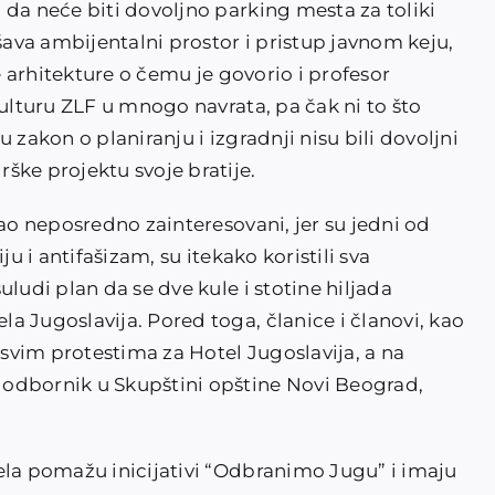
 da neće biti dovoljno parking mesta za toliki
ušava ambijentalni prostor i pristup javnom keju,
ke arhitekture o čemu je govorio i profesor
kulturu ZLF u mnogo navrata, pa čak ni to što
 zakon o planiranju i izgradnji nisu bili dovoljni
ške projektu svoje bratije.
kao neposredno zainteresovani, jer su jedni od
ju i antifašizam, su itekako koristili sva
ludi plan da se dve kule i stotine hiljada
a Jugoslavija. Pored toga, članice i članovi, kao
 svim protestima za Hotel Jugoslavija, a na
odbornik u Skupštini opštine Novi Beograd,
ela pomažu inicijativi “Odbranimo Jugu” i imaju