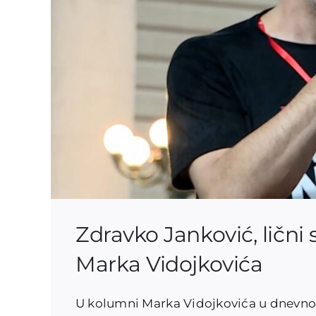
Zdravko Janković, ličn
Marka Vidojkovića
U kolumni Marka Vidojkovića u dnevnom 