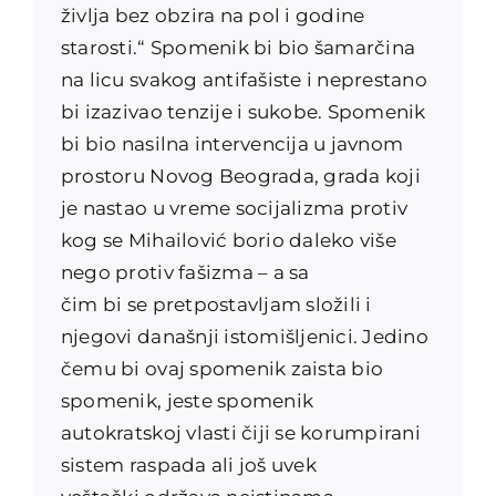
življa bez obzira na pol i godine
starosti.“ Spomenik bi bio šamarčina
na licu svakog antifašiste i neprestano
bi izazivao tenzije i sukobe.
Spomenik
bi bio nasilna intervencija u javnom
prostoru Novog Beograda, grada koji
je nastao u vreme socijalizma protiv
kog se Mihailović borio daleko više
nego protiv fašizma – a sa
čim bi se pretpostavljam složi
li i
njegovi današnji istomišljenici. Jedino
čemu bi ovaj spomenik zaista bio
spomenik, jeste spomenik
autokratskoj vlasti čiji se korumpirani
sistem raspada ali još uvek