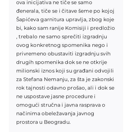
ova inicijativa ne tiče se samo
đenerala, tiče se i čitave šeme po kojoj
Šapićeva garnitura upravlja, zbog koje
bi, kako sam ranije Komisiji i predložio
, trebalo ne samo sprečiti izgradnju
ovog konkretnog spomenika nego i
privremeno obustaviti izgradnju svih
drugih spomenika dok se ne otkrije
milionski iznos ko
ji su građani odvojili
za Stefana Nemanju, za šta je zakonski
rok tajnosti odavno prošao, ali i dok se
ne uspostave jasne procedure i
omogući stručna i javna rasprava o
načinima obeležavanja javnog
prostora u Beogradu.