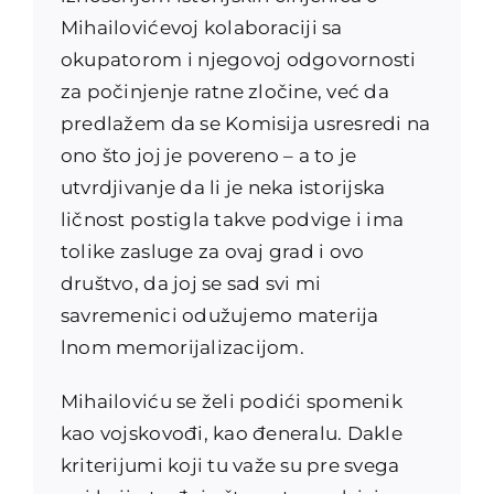
Mihailovićevoj kolaboraciji sa
okupatorom i njegovoj odgovornosti
za počinjenje ratne zločine, već da
predlažem da se Komisija usresredi na
ono što joj je povereno – a to je
utvrdjivanje da li je neka istorijska
ličnost postigla takve podvige i ima
tolike zasluge za ovaj grad i ovo
društvo, da joj se sad svi mi
savremenici odužujemo materija
lnom memorijalizacijom.
Mihailoviću se želi podići spomenik
kao vojskovođi, kao đeneralu. Dakle
kriterijumi koji tu važe su pre svega