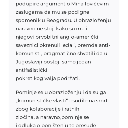
podupire argument o Mihailovićevim
zaslugama da mu se podigne
spomenik u Beogradu. U obrazloženju
naravno ne stoji kako su mu i
njegovi prvobitni anglo-
američki
saveznici okrenuli leđa i, premda anti-
komunisti,
pragmatično shvatili da u
Jugoslaviji postoji samo jedan
antifašistički
pokret kog valja podržati.
Pominje se u obrazloženju i da su ga
„komunističke vlasti“ osudile na smrt
zbog kolaboracije i ratnih
zločina, a naravno,pominje se
i odluka o poništenju te presude