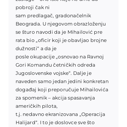
pobroji čak ni
sam predlagač, gradonačelnik
Beograda. U njegovom obrazloženju
se šturo navodi da je Mihailović pre
rata bio „oficir koji je obavljao brojne
dužnosti“ a da je
posle okupacije „osnovao na Ravnoj
Gori Komandu četničkih odreda
Jugoslovenske vojske“. Dalje je
naveden samo jedan jedini konkretan
događaj koji preporučuje Mihailovića
za spomenik – akcija spasavanja
američkih pilota,
t.j. nedavno ekranizovana „Ope
racija
Halijard“. I to je doslovce sve što