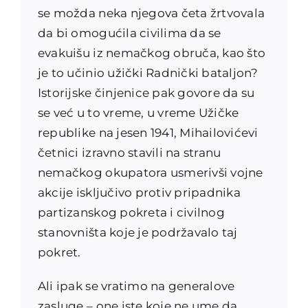
se možda neka njegova četa žrtvovala
da bi omogućila civilima da se
evakuišu iz nemačkog obruča, kao što
je to učinio užički Radnički bataljon?
Istorijske činjenice pak govore da su
se već u to vreme, u vreme Užičke
republike na jesen 1941, Mihailovićevi
četnici izravno stavili na stranu
nemačkog okupatora usmerivši vojne
akcije isključivo protiv pripadnika
partizanskog pokreta i civilnog
stanovništa koje je podržavalo taj
pokret.
Ali ipak se vratimo na generalove
zasluge – one iste koje ne ume da