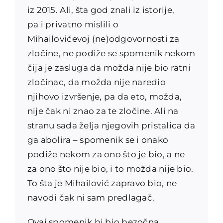
iz 2015. Ali, šta god znali iz istorije,
pa i privatno mislili o
Mihailovićevoj (ne)odgovornost
i za
zločine, ne podiže se spomenik nekom
čija je zasluga da možda nije bio ratni
zločinac, da možda nije naredio
njihovo izvršenje, pa da eto, možda,
nije čak ni znao za te zločine. Ali na
stranu sada želja njegovih pristalica da
ga abolira – spomenik se i onako
podiže nekom za ono što je bio, a ne
za ono što nije bio, i to možda nije bio.
To šta je Mihailović zapravo bio, ne
navodi čak ni sam predlagač.
Ovaj spomenik bi bio bezočna