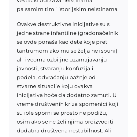
veštački održava neistinama,
pa samim tim i istorijskim neistinama.
Ovakve destruktivne inicijative su s
jedne strane infantilne (gradonačelnik
se ovde ponaša kao dete koje preti
tantrumom ako mu se želja ne ispuni)
ali i veoma ozbiljne uzamajavanju
javnosti, stvaran
ju konfuzija i
podela, odvraćanju pažnje od
stvarne situacije koju ovakva
inicijativa hoće da dodatno zamuti. U
vreme društvenih kriza spomenici koji
su iole sporni se prosto ne podižu,
osim ako se ne želi njima proizvoditi
dodatna društvena nestabilnost.
Ali