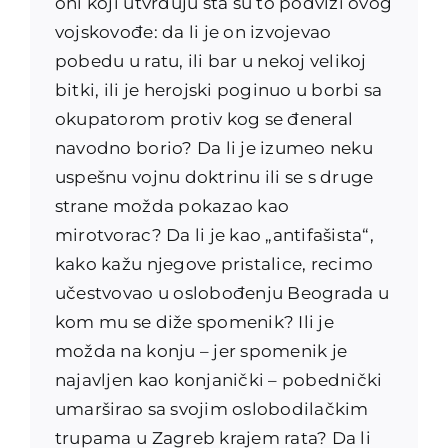
oni koji utvrđuju šta su to podvizi
ovog
vojskovođe: da li je on izvojevao
pobedu u ratu, ili bar u nekoj velikoj
bitki, ili je herojski poginuo u borbi sa
okupatorom protiv kog se đeneral
navodno borio? Da li je izumeo neku
uspešnu vojnu doktrinu ili se s druge
strane možda pokazao kao
mirotvorac? Da li je kao „antifašista“,
kako kažu njegove pristalice, recimo
učestvovao u oslobođenju Beograda u
kom mu se diže spomenik? Ili je
možda na konju – jer spomenik je
najavljen kao konjanički – pobednički
umarširao sa svojim oslobodilačkim
trupama u Zagreb krajem rata? Da li