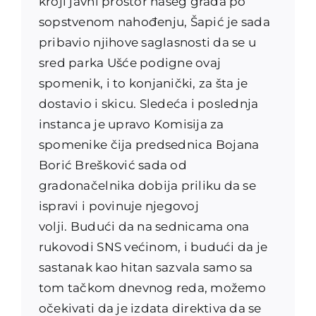
kroji javni prostor našeg grada po
sopstvenom nahođenju, Šapić je sada
pribavio njihove saglasnosti da se u
sred parka Ušće podigne ovaj
spomenik, i to konjanički, za šta je
dostavio i skicu. Sledeća i poslednja
instanca je upravo Komisija za
spomenike čija predsednica Bojana
Borić Brešković sada od
gradonačelnika dobija priliku da se
ispravi i povinuje njegovoj
volji. Budući da na sednicama ona
rukovodi SNS većinom, i budući da je
sastanak kao hitan sazvala samo sa
tom tačkom dnevnog reda, možemo
očekivati da je izdata direktiva da se