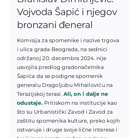
Vojvoda Šapić i njegov
bronzani đeneral
Komisija za spomenike i nazive trgova
i ulica grada Beograda, na sednici
održanoj 20. decembra 2024. nije
usvojila predlog gradonačelnika
Šapića da se podigne spomenik
generalu Dragoljubu Mihailoviću na
Terazijskoj terasi.
Ali, on i dalje ne
odustaje.
Pritiskom na institucije kao
što su Urbanistički Zavod i Zavod za
zaštitu spomenika kulture, preko kojih
ostvaruje i druge svoje lične interese i