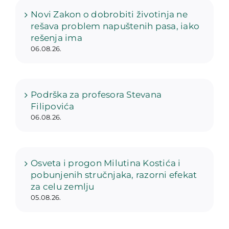
Novi Zakon o dobrobiti životinja ne
rešava problem napuštenih pasa, iako
rešenja ima
06.08.26.
Podrška za profesora Stevana
Filipovića
06.08.26.
Osveta i progon Milutina Kostića i
pobunjenih stručnjaka, razorni efekat
za celu zemlju
05.08.26.