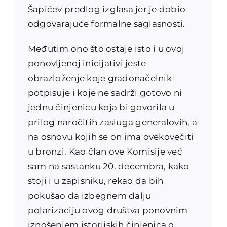
Šapićev predlog izglasa jer je dobio
odgovarajuće formalne saglasno
sti.
Međutim ono što ostaje isto i u ovoj
ponovljenoj inicijativi jeste
obrazloženje koje gradonačelnik
potpisuje i koje ne sadrži gotovo ni
jednu činjenicu koja bi govorila u
prilog naročitih zasluga generalovih, a
na osnovu kojih se on ima ovekovečiti
u bronzi. Kao član ove Komisije već
sam na sastanku 20. decembra, kako
stoji i u zapisniku, rekao da bih
pokušao da izbegnem dalju
polarizaciju ovog društva ponovnim
iznošenjem istorijskih činjenica o