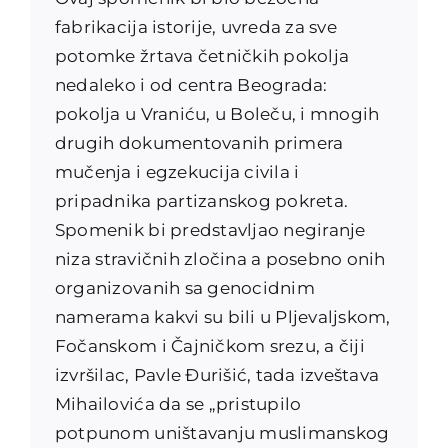
fabrikacija istorije, uvreda za sve
potomke žrtava četničkih pokolja
nedaleko i od centra Beograda:
pokolja u Vraniću, u Boleču, i mnogih
drugih dokumentovanih primera
mučenja i egzekucija civila i
pripadnika partizanskog pokreta.
Spomenik bi predstavljao negiranje
niza
stravičnih zločina a posebno onih
organizovanih sa genocidnim
namerama kakvi su bili u Pljevaljskom,
Fočanskom i Čajničkom srezu, a čiji
izvršilac, Pavle Đurišić, tada izveštava
Mihailovića da se „pristupilo
potpunom uništavanju muslimanskog