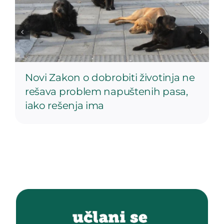
Novi Zakon o dobrobiti životinja ne
rešava problem napuštenih pasa,
iako rešenja ima