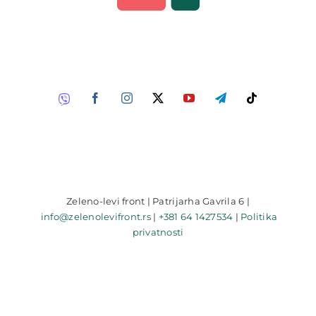
Zeleno-levi front | Patrijarha Gavrila 6 |
info@zelenolevifront.rs
|
+381 64 1427534
|
Politika
privatnosti