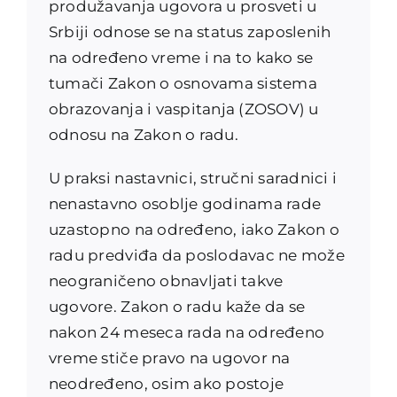
produžavanja ugovora u prosveti u
Srbiji odnose se na status zaposlenih
na određeno vreme i na to kako se
tumači Zakon o osnovama sistema
obrazovanja i vaspitanja (ZOSOV) u
odnosu na Zakon o radu.
U praksi nastavnici, stručni saradnici i
nenastavno osoblje godinama rade
uzastopno na određeno, iako Zakon o
radu predviđa da poslodavac ne može
neograničeno obnavljati takve
ugovore. Zakon o radu kaže da se
nakon 24 meseca rada na određeno
vreme stiče pravo na ugovor na
neodređeno, osim ako postoje