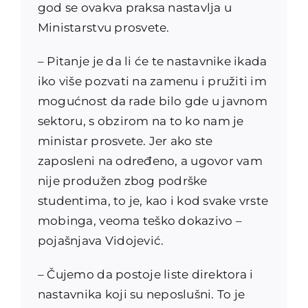
god se ovakva praksa nastavlja u
Ministarstvu prosvete.
– Pitanje je da li će te nastavnike ikada
iko više pozvati na zamenu i pružiti im
mogućnost da rade bilo gde u javnom
sektoru, s obzirom na to ko nam je
ministar prosvete. Jer ako ste
zaposleni na određeno, a ugovor vam
nije produžen zbog podrške
studentima, to je, kao i kod svake vrste
mobinga, veoma teško dokazivo –
pojašnjava Vidojević.
– Čujemo da postoje liste direktora i
nastavnika koji su neposlušni. To je