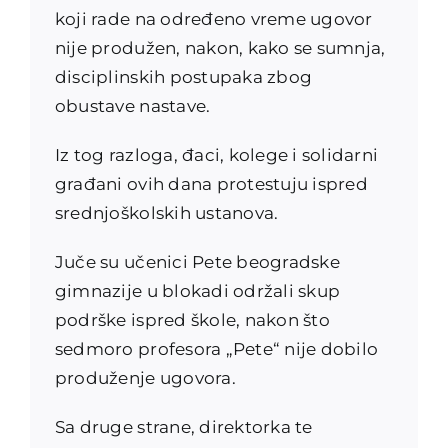
koji rade na određeno vreme ugovor
nije produžen, nakon, kako se sumnja,
disciplinskih postupaka zbog
obustave nastave.
Iz tog razloga, đaci, kolege i solidarni
građani ovih dana protestuju ispred
srednjoškolskih ustanova.
Juče su učenici Pete beogradske
gimnazije u blokadi održali skup
podrške ispred škole, nakon što
sedmoro profesora „Pete“ nije dobilo
produženje ugovora.
Sa druge strane, direktorka te