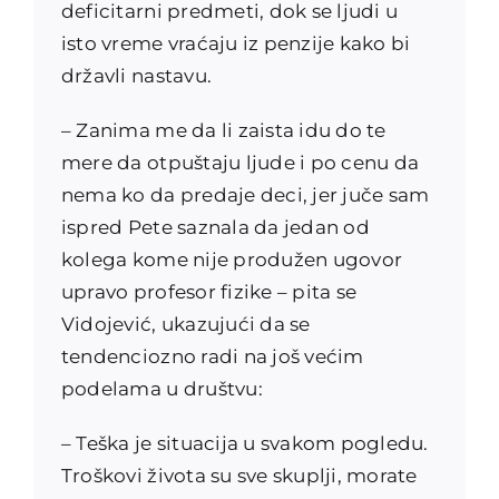
deficitarni predmeti, dok se ljudi u
isto vreme vraćaju iz penzije kako bi
državli nastavu.
– Zanima me da li zaista idu do te
mere da otpuštaju ljude i po cenu da
nema ko da predaje deci, jer juče sam
ispred Pete saznala da jedan od
kolega kome nije produžen ugovor
upravo profesor fizike – pita se
Vidojević, ukazujući da se
tendenciozno radi na još većim
podelama u društvu:
– Teška je situacija u svakom pogledu.
Troškovi života su sve skuplji, morate