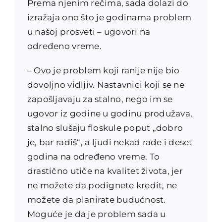
Prema njenim rečima, sada dolazi do
izražaja ono što je godinama problem
u našoj prosveti – ugovori na
određeno vreme.
– Ovo je problem koji ranije nije bio
dovoljno vidljiv. Nastavnici koji se ne
zapošljavaju za stalno, nego im se
ugovor iz godine u godinu produžava,
stalno slušaju floskule poput „dobro
je, bar radiš“, a ljudi nekad rade i deset
godina na određeno vreme. To
drastično utiče na kvalitet života, jer
ne možete da podignete kredit, ne
možete da planirate budućnost.
Moguće je da je problem sada u