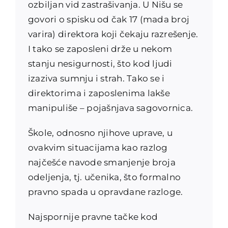
ozbiljan vid zastrašivanja. U Nišu se
govori o spisku od čak 17 (mada broj
varira) direktora koji čekaju razrešenje.
I tako se zaposleni drže u nekom
stanju nesigurnosti, što kod ljudi
izaziva sumnju i strah. Tako se i
direktorima i zaposlenima lakše
manipuliše – pojašnjava sagovornica.
Škole, odnosno njihove uprave, u
ovakvim situacijama kao razlog
najčešće navode smanjenje broja
odeljenja, tj. učenika, što formalno
pravno spada u opravdane razloge.
Najspornije pravne tačke kod