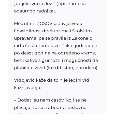
„objektivni razlozi“ (npr. zamena
odsutnog radnika).
Međutim, ZOSOV ostavlja veću
fleksibilnost direktorima i školskim
upravama, pa se pravila iz Zakona o
radu često zaobilaze. Tako ljudi rade i
po deset godina na određeno vreme,
bez ikakve sigurnosti i mogućnosti da
planiraju život (kredit, stan, porodicu).
Vidojević kaže da to nije jedini vid
kažnjavanja.
– Dodati su nam časovi koji se ne
plaćaju, to su slobodne nastavne