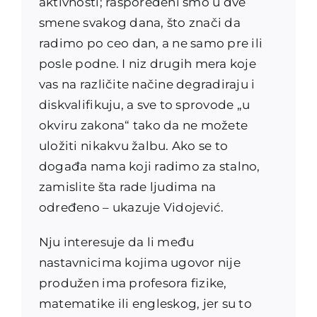
aktivnosti; raspoređeni smo u dve
smene svakog dana, što znači da
radimo po ceo dan, a ne samo pre ili
posle podne. I niz drugih mera koje
vas na različite načine degradiraju i
diskvalifikuju, a sve to sprovode „u
okviru zakona“ tako da ne možete
uložiti nikakvu žalbu. Ako se to
događa nama koji radimo za stalno,
zamislite šta rade ljudima na
određeno – ukazuje Vidojević.
Nju interesuje da li među
nastavnicima kojima ugovor nije
produžen ima profesora fizike,
matematike ili engleskog, jer su to