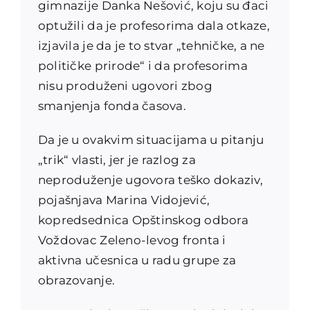
gimnazije Danka Nešović, koju su đaci
optužili da je profesorima dala otkaze,
izjavila je da je to stvar „tehničke, a ne
političke prirode“ i da profesorima
nisu produženi ugovori zbog
smanjenja fonda časova.
Da je u ovakvim situacijama u pitanju
„trik“ vlasti, jer je razlog za
neproduženje ugovora teško dokaziv,
pojašnjava Marina Vidojević,
kopredsednica Opštinskog odbora
Voždovac Zeleno-levog fronta i
aktivna učesnica u radu grupe za
obrazovanje.