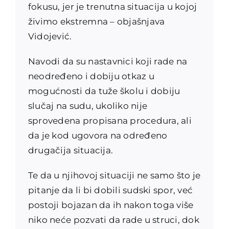
fokusu, jer je trenutna situacija u kojoj
živimo ekstremna – objašnjava
Vidojević.
Navodi da su nastavnici koji rade na
neodređeno i dobiju otkaz u
mogućnosti da tuže školu i dobiju
slučaj na sudu, ukoliko nije
sprovedena propisana procedura, ali
da je kod ugovora na određeno
drugačija situacija.
Te da u njihovoj situaciji ne samo što je
pitanje da li bi dobili sudski spor, već
postoji bojazan da ih nakon toga više
niko neće pozvati da rade u struci, dok