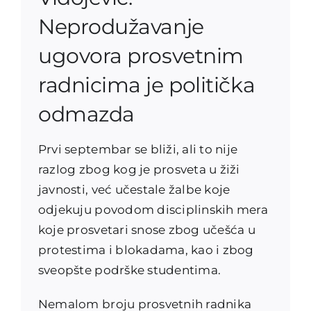
Neprodužavanje
ugovora prosvetnim
radnicima je politička
odmazda
Prvi septembar se bliži, ali to nije
razlog zbog kog je prosveta u žiži
javnosti, već učestale žalbe koje
odjekuju povodom disciplinskih mera
koje prosvetari snose zbog učešća u
protestima i blokadama, kao i zbog
sveopšte podrške studentima.
Nemalom broju prosvetnih radnika