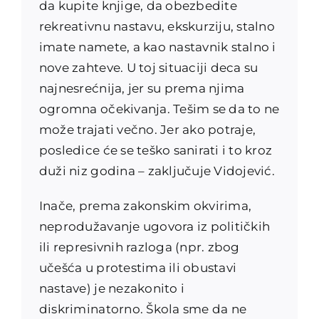
da kupite knjige, da obezbedite
rekreativnu nastavu, ekskurziju, stalno
imate namete, a kao nastavnik stalno i
nove zahteve. U toj situaciji deca su
najnesrećnija, jer su prema njima
ogromna očekivanja. Tešim se da to ne
može trajati večno. Jer ako potraje,
posledice će se teško sanirati i to kroz
duži niz godina – zaključuje Vidojević.
Inače, prema zakonskim okvirima,
neprodužavanje ugovora iz političkih
ili represivnih razloga (npr. zbog
učešća u protestima ili obustavi
nastave) je nezakonito i
diskriminatorno. Škola sme da ne