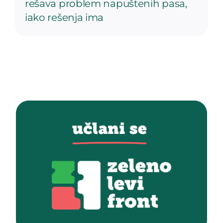
rešava problem napuštenih pasa,
iako rešenja ima