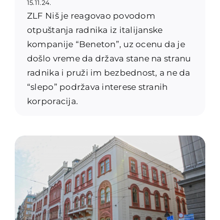
15.11.24.
ZLF Niš je reagovao povodom
otpuštanja radnika iz italijanske
kompanije “Beneton”, uz ocenu da je
došlo vreme da država stane na stranu
radnika i pruži im bezbednost, a ne da
“slepo” podržava interese stranih
korporacija.