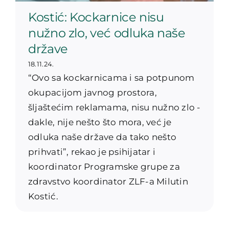
Kostić: Kockarnice nisu
nužno zlo, već odluka naše
države
18.11.24.
“Ovo sa kockarnicama i sa potpunom
okupacijom javnog prostora,
šljaštećim reklamama, nisu nužno zlo -
dakle, nije nešto što mora, već je
odluka naše države da tako nešto
prihvati”, rekao je psihijatar i
koordinator Programske grupe za
zdravstvo koordinator ZLF-a Milutin
Kostić.