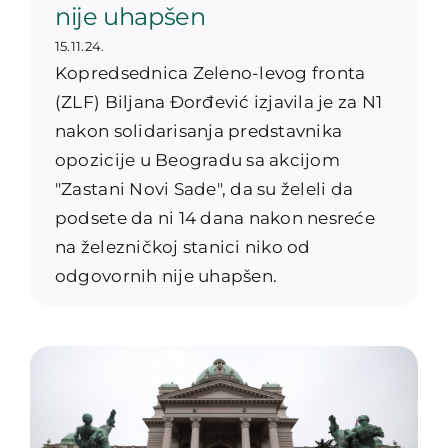
nije uhapšen
15.11.24.
Kopredsednica Zeleno-levog fronta
(ZLF) Biljana Đorđević izjavila je za N1
nakon solidarisanja predstavnika
opozicije u Beogradu sa akcijom
"Zastani Novi Sade", da su želeli da
podsete da ni 14 dana nakon nesreće
na železničkoj stanici niko od
odgovornih nije uhapšen.