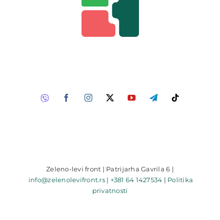
Zeleno-levi front | Patrijarha Gavrila 6 |
info@zelenolevifront.rs
|
+381 64 1427534
|
Politika
privatnosti