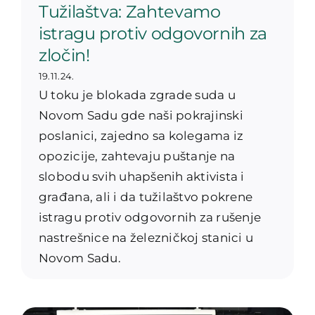
Tužilaštva: Zahtevamo
istragu protiv odgovornih za
zločin!
19.11.24.
U toku je blokada zgrade suda u
Novom Sadu gde naši pokrajinski
poslanici, zajedno sa kolegama iz
opozicije, zahtevaju puštanje na
slobodu svih uhapšenih aktivista i
građana, ali i da tužilaštvo pokrene
istragu protiv odgovornih za rušenje
nastrešnice na železničkoj stanici u
Novom Sadu.