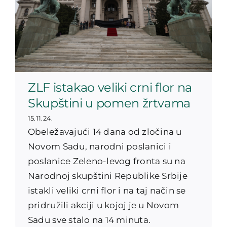
ZLF istakao veliki crni flor na
Skupštini u pomen žrtvama
15.11.24.
Obeležavajući 14 dana od zločina u
Novom Sadu, narodni poslanici i
poslanice Zeleno-levog fronta su na
Narodnoj skupštini Republike Srbije
istakli veliki crni flor i na taj način se
pridružili akciji u kojoj je u Novom
Sadu sve stalo na 14 minuta.