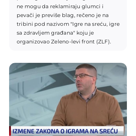
ne mogu da reklamiraju glumci i
pevači je previše blag, rečeno je na
tribini pod nazivom "Igre na sreću, igre
sa zdravljem građana" koju je
organizovao Zeleno-levi front (ZLF).