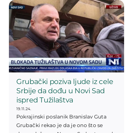
Grubački poziva ljude iz cele
Srbije da dođu u Novi Sad
ispred Tužilaštva
19.11.24.
Pokrajinski poslanik Branislav Guta
Grubački rekao je da je ono što se