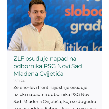
ZLF osuđuje napad na
odbornika PSG Novi Sad
Mladena Cvijetića
15.11.24.
Zeleno-levi front najoštrije osuđuje
fizički napad na odbornika PSG Novi
Sad, Mladena Cvijetića, koji se dogodio
u novosadskoj Fabrici, kao i na njegove