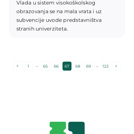
Vlada u sistem visokoškolskog
obrazovanja se na mala vrata i uz
subvencije uvode predstavništva
stranih univerziteta.
1
···
65
66
67
68
69
···
122