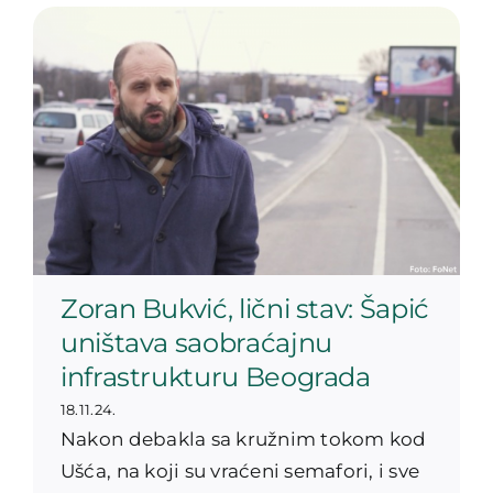
Zoran Bukvić, lični stav: Šapić
uništava saobraćajnu
infrastrukturu Beograda
18.11.24.
Nakon debakla sa kružnim tokom kod
Ušća, na koji su vraćeni semafori, i sve