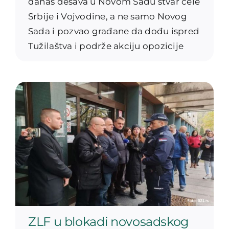
danas dešava u Novom Sadu stvar cele
Srbije i Vojvodine, a ne samo Novog
Sada i pozvao građane da dođu ispred
Tužilaštva i podrže akciju opozicije
ZLF u blokadi novosadskog