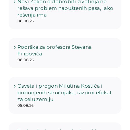
Novi Zakon o dobrobiti životinja ne
rešava problem napuštenih pasa, iako
rešenja ima
06.08.26.
Podrška za profesora Stevana
Filipovića
06.08.26.
Osveta i progon Milutina Kostića i
pobunjenih stručnjaka, razorni efekat
za celu zemlju
05.08.26.