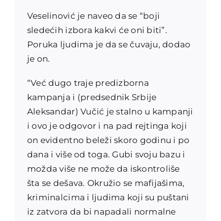
Veselinović je naveo da se “boji
sledećih izbora kakvi će oni biti”.
Poruka ljudima je da se čuvaju, dodao
je on.
“Već dugo traje predizborna
kampanja i (predsednik Srbije
Aleksandar) Vučić je stalno u kampanji
i ovo je odgovor i na pad rejtinga koji
on evidentno beleži skoro godinu i po
dana i više od toga. Gubi svoju bazu i
možda više ne može da iskontroliše
šta se dešava. Okružio se mafijašima,
kriminalcima i ljudima koji su puštani
iz zatvora da bi napadali normalne