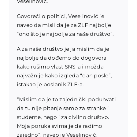
Veselinović.
Govoreći o politici, Veselinović je
naveo da misli da je za ZLF najbolje
“ono što je najbolje za naše društvo”.
A za naše društvo je ja mislim da je
najbolje da dođemo do dogovora
kako rušimo vlast SNS-a i možda
najvažnije kako izgleda “dan posle”,
istakao je poslanik ZLF-a.
“Mislim da je to zajednički poduhvat i
da tu nije pitanje samo za stranke i
studente, nego i za civilno društvo.
Moja poruka svima je da radimo
zajedno”, naveo je Veselinović.