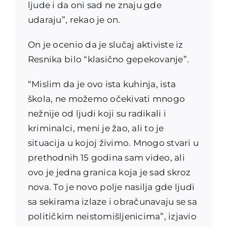
ljude i da oni sad ne znaju gde
udaraju”, rekao je on.
On je ocenio da je slučaj aktiviste iz
Resnika bilo “klasično gepekovanje”.
“Mislim da je ovo ista kuhinja, ista
škola, ne možemo očekivati mnogo
nežnije od ljudi koji su radikali i
kriminalci, meni je žao, ali to je
situacija u kojoj živimo. Mnogo stvari u
prethodnih 15 godina sam video, ali
ovo je jedna granica koja je sad skroz
nova. To je novo polje nasilja gde ljudi
sa sekirama izlaze i obračunavaju se sa
političkim neistomišljenicima”, izjavio