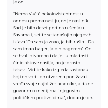
je on.
“Nema Vučić nekoinzistentnost u
odnosu prema nasilju, on je nasilnik.
Sad je bilo deset godina rušenja u
Savamali, setite se tadašnjih njegovih
izjava ‘Da sam ja znao, ja bih rušio… Da
sam imao bager, ja bih bagerom’. On
se hvali otvoreno i da je i u mladosti
činio aktove nasilja, on je prosto
takav… Vidite kako izgleda sastanak
koji on vodi, on otvoreno ponižava i
vređa svoje najbliže saradnike, a da ne
govorim o medijima i njegovim
političkim protivnicima”, dodao je on.