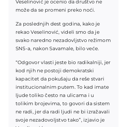
Veselinović je ocenio da društvo ne
može da se promeni preko noći.
Za poslednjih dest godina, kako je
rekao Veselinović, videli smo da je
svako naredno nezadovljstvo režimom
SNS-a, nakon Savamale, bilo veće.
“Odgovor vlasti jeste bio radikalniji, jer
kod njih ne postoji demokratski
kapacitet da pokušaju da reše stvari
institucionalnim putem. To kad imate
ljude toliko često na ulicama i u
tolikim brojevima, to govori da sistem
ne radi, jer da radi ljudi ne bi izražavali
svoje nezadovoljstvo tako”, izjavio je