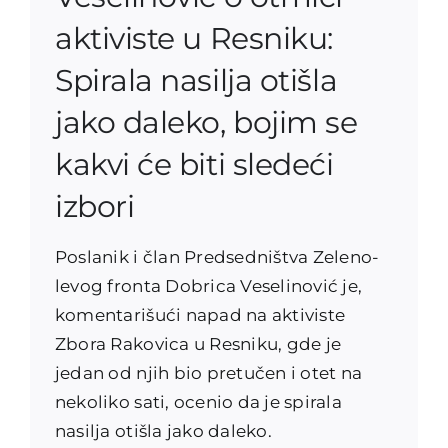
aktiviste u Resniku:
Spirala nasilja otišla
jako daleko, bojim se
kakvi će biti sledeći
izbori
Poslanik i član Predsedništva Zeleno-
levog fronta Dobrica Veselinović je,
komentarišući napad na aktiviste
Zbora Rakovica u Resniku, gde je
jedan od njih bio pretučen i otet na
nekoliko sati, ocenio da je spirala
nasilja otišla jako daleko.