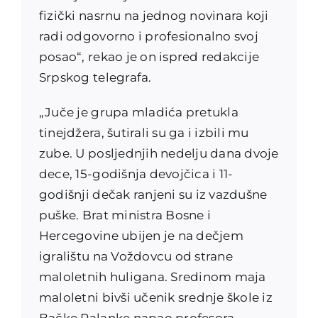
fizički nasrnu na jednog novinara koji
radi odgovorno i profesionalno svoj
posao“, rekao je on ispred redakcije
Srpskog telegrafa.
„Juče je grupa mladića pretukla
tinejdžera, šutirali su ga i izbili mu
zube. U posljednjih nedelju dana dvoje
dece, 15-godišnja devojčica i 11-
godišnji dečak ranjeni su iz vazdušne
puške. Brat ministra Bosne i
Hercegovine ubijen je na dečjem
igralištu na Voždovcu od strane
maloletnih huligana. Sredinom maja
maloletni bivši učenik srednje škole iz
Bačke Palanke napao profesora