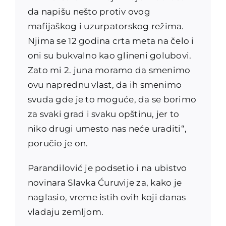
da napišu nešto protiv ovog
mafijaškog i uzurpatorskog režima.
Njima se 12 godina crta meta na čelo i
oni su bukvalno kao glineni golubovi.
Zato mi 2. juna moramo da smenimo
ovu naprednu vlast, da ih smenimo
svuda gde je to moguće, da se borimo
za svaki grad i svaku opštinu, jer to
niko drugi umesto nas neće uraditi“,
poručio je on.
Parandilović je podsetio i na ubistvo
novinara Slavka Ćuruvije za, kako je
naglasio, vreme istih ovih koji danas
vladaju zemljom.