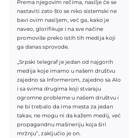
Prema njegovim rečima, nasilje će se
nastaviti zato što se niko sistemski ne
bavi ovim nasiljem, već ga, kako je
naveo, glorifikuje i na sve načine
promoviše preko istih tih medija koji
ga danas sprovode.
„Srpski telegraf je jedan od najgorih
medija koje imamo u našem društvu
zajedno sa Informerom, zajedno sa Alo
i sa svima drugima koji stvaraju
ogromne probleme u našem društvu i
ne bi trebalo da ima mesta za jedan
takav, ne mogu ni da kažem medij, već
propagandnu mašineriju koja širi
mržnju“, zaključio je on.