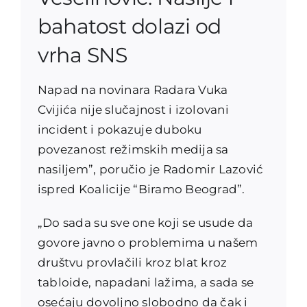
bahatost dolazi od
vrha SNS
Napad na novinara Radara Vuka
Cvijića nije slučajnost i izolovani
incident i pokazuje duboku
povezanost režimskih medija sa
nasiljem”, poručio je Radomir Lazović
ispred Koalicije “Biramo Beograd”.
„Do sada su sve one koji se usude da
govore javno o problemima u našem
društvu provlačili kroz blat kroz
tabloide, napadani lažima, a sada se
osećaju dovoljno slobodno da čak i