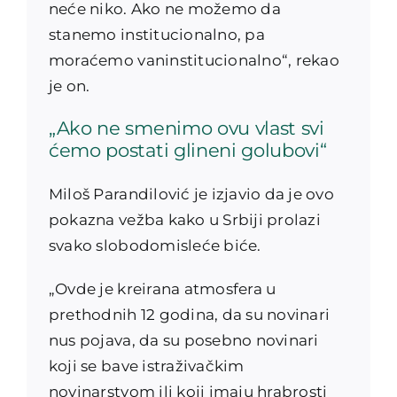
neće niko. Ako ne možemo da
stanemo institucionalno, pa
moraćemo vaninstitucionalno“, rekao
je on.
„Ako ne smenimo ovu vlast svi
ćemo postati glineni golubovi“
Miloš Parandilović je izjavio da je ovo
pokazna vežba kako u Srbiji prolazi
svako slobodomisleće biće.
„Ovde je kreirana atmosfera u
prethodnih 12 godina, da su novinari
nus pojava, da su posebno novinari
koji se bave istraživačkim
novinarstvom ili koji imaju hrabrosti