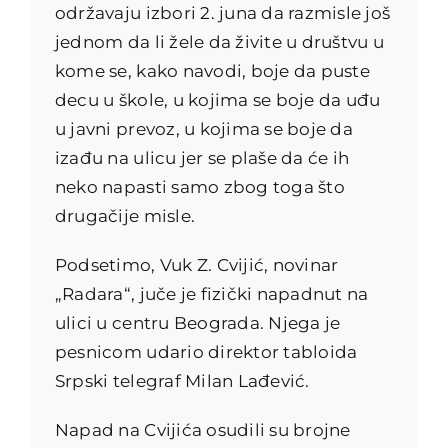
održavaju izbori 2. juna da razmisle još
jednom da li žele da živite u društvu u
kome se, kako navodi, boje da puste
decu u škole, u kojima se boje da uđu
u javni prevoz, u kojima se boje da
izađu na ulicu jer se plaše da će ih
neko napasti samo zbog toga što
drugačije misle.
Podsetimo, Vuk Z. Cvijić, novinar
„Radara“, juče je fizički napadnut na
ulici u centru Beograda. Njega je
pesnicom udario direktor tabloida
Srpski telegraf Milan Lađević.
Napad na Cvijića osudili su brojne