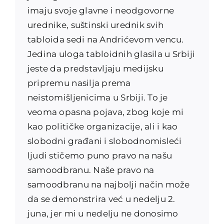
imaju svoje glavne i neodgovorne
urednike, suštinski urednik svih
tabloida sedi na Andrićevom vencu.
Jedina uloga tabloidnih glasila u Srbiji
jeste da predstavljaju medijsku
pripremu nasilja prema
neistomišljenicima u Srbiji. To je
veoma opasna pojava, zbog koje mi
kao političke organizacije, ali i kao
slobodni građani i slobodnomisleći
ljudi stičemo puno pravo na našu
samoodbranu. Naše pravo na
samoodbranu na najbolji način može
da se demonstrira već u nedelju 2.
juna, jer mi u nedelju ne donosimo