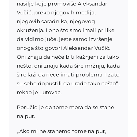
nasilje koje promoviše Aleksandar
Vučić, preko njegovih medija,
njegovih saradnika, njegovog
okruženja. I ono što smo imali prilike
da vidimo juče, jeste samo izvršenje
onoga što govori Aleksandar Vučić.
Oni znaju da neće biti kažnjeni za tako
nešto, oni znaju kada šire mržnju, kada
šire laži da neće imati problema. I zato
su sebe dopustili da urade tako nešto“,
rekao je Lutovac.
Poručio je da tome mora da se stane
na put.
„Ako mi ne stanemo tome na put,