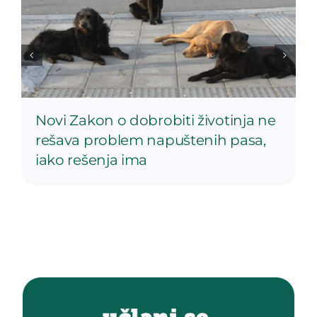
Novi Zakon o dobrobiti životinja ne
rešava problem napuštenih pasa,
iako rešenja ima