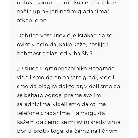
odluku samo o tome ko će i na kakav
način upravljati našim građanima“,
rekao je on.
Dobrica Veselinović je istakao da se
ovim videlo da, kako kaže, nasilje i
bahatost dolazi od vrha SNS.
„U slučaju gradonačalnika Beograda
videli smo da on bahato gradi, videli
smo da plagira doktorat, videli smo da
se bahato odnosi prema svojim
saradnicima, videli smo da otima
telefone građanima i ja mogu da
kažem da ćemo se mi svim sredstvima
boriti protiv toga, da ćemo na ličnom