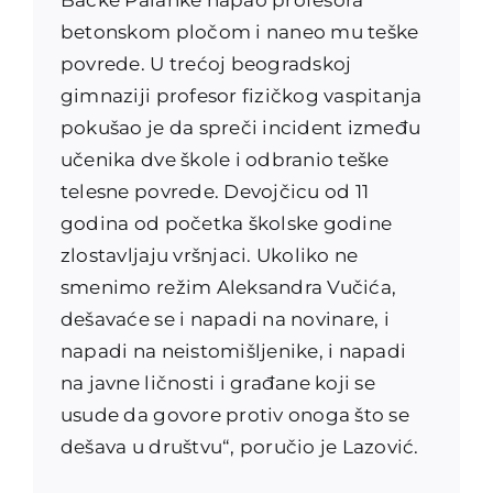
betonskom pločom i naneo mu teške
povrede. U trećoj beogradskoj
gimnaziji profesor fizičkog vaspitanja
pokušao je da spreči incident između
učenika dve škole i odbranio teške
telesne povrede. Devojčicu od 11
godina od početka školske godine
zlostavljaju vršnjaci. Ukoliko ne
smenimo režim Aleksandra Vučića,
dešavaće se i napadi na novinare, i
napadi na neistomišljenike, i napadi
na javne ličnosti i građane koji se
usude da govore protiv onoga što se
dešava u društvu“, poručio je Lazović.