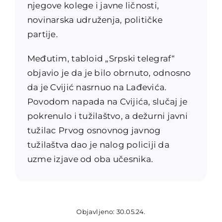
njegove kolege i javne ličnosti,
novinarska udruženja, političke
partije.
Međutim, tabloid „Srpski telegraf“
objavio je da je bilo obrnuto, odnosno
da je Cvijić nasrnuo na Lađevića.
Povodom napada na Cvijića, slučaj je
pokrenulo i tužilaštvo, a dežurni javni
tužilac Prvog osnovnog javnog
tužilaštva dao je nalog policiji da
uzme izjave od oba učesnika.
Objavljeno: 30.05.24.