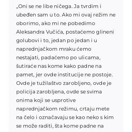
„Oni se ne libe ničega. Ja tvrdim i
ubeđen sam u to. Ako mi ovaj režim ne
oborimo, ako mi ne pobedimo
Aleksandra Vučića, postaćemo glineni
golubovi i to, jedan po jedan i u
naprednjačkom mraku ćemo
nestajati, padaćemo po ulicama,
šutiraće nas kome kako padne na
pamet, jer ovde institucije ne postoje.
Ovde je tužilaštvo zarobljeno, ovde je
policija zarobljena, ovde se svima
onima koji se usprotive
naprednjačkom režimu, crtaju mete
na čelo i označavaju se kao neko s kim
se može raditi, šta kome padne na