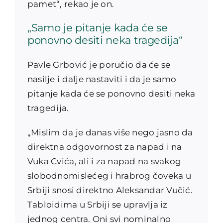
pamet“, rekao je on.
„Samo je pitanje kada će se
ponovno desiti neka tragedija“
Pavle Grbović je poručio da će se
nasilje i dalje nastaviti i da je samo
pitanje kada će se ponovno desiti neka
tragedija.
„Mislim da je danas više nego jasno da
direktna odgovornost za napad i na
Vuka Cvića, ali i za napad na svakog
slobodnomislećeg i hrabrog čoveka u
Srbiji snosi direktno Aleksandar Vučić.
Tabloidima u Srbiji se upravlja iz
jednog centra. Oni svi nominalno