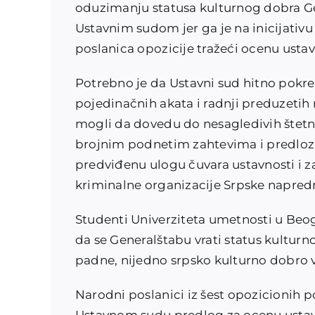
oduzimanju statusa kulturnog dobra Ge
Ustavnim sudom jer ga je na inicijativu
poslanica opozicije tražeći ocenu ustav
Potrebno je da Ustavni sud hitno pokre
pojedinačnih akata i radnji preduzetih 
mogli da dovedu do nesagledivih štet
brojnim podnetim zahtevima i predloz
predviđenu ulogu čuvara ustavnosti i zak
kriminalne organizacije Srpske napred
Studenti Univerziteta umetnosti u Beog
da se Generalštabu vrati status kultur
padne, nijedno srpsko kulturno dobro vi
Narodni poslanici iz šest opozicionih p