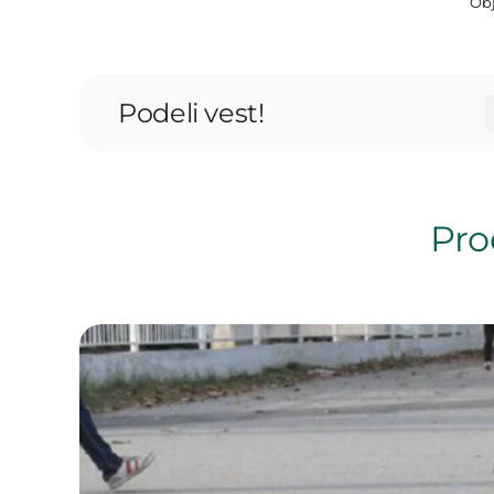
Obj
Podeli vest!
Proč