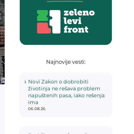
Najnovije vesti:
Novi Zakon o dobrobiti
životinja ne rešava problem
napuštenih pasa, iako rešenja
ima
06.08.26.