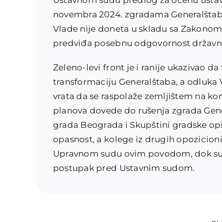
Ustavnom sudu predlog za ocenu ustavno
novembra 2024. zgradama Generalštaba
Vlade nije doneta u skladu sa Zakonom o
predviđa posebnu odgovornost državni
Zeleno-levi front je i ranije ukazivao d
transformaciju Generalštaba, a odluka
vrata da se raspolaže zemljištem na k
planova dovede do rušenja zgrada Gener
grada Beograda i Skupštini gradske opš
opasnost, a kolege iz drugih opozicion
Upravnom sudu ovim povodom, dok su or
postupak pred Ustavnim sudom.