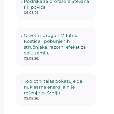
Podrška za profesora Stevana
Filipovića
06.08.26.
Osveta i progon Milutina
Kostića i pobunjenih
stručnjaka, razorni efekat za
celu zemlju
05.08.26.
Toplotni talas pokazuje da
nuklearna energija nije
rešenje za Srbiju
05.08.26.