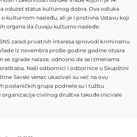
sti i zakonitosti odluke Vlade kojom je 14.
 oduzet status kulturnog dobra. Ova odluka
 kulturnom nasleđu, ali je i protivna Ustavu koji
h organa da čuvaju kulturno nasleđe.
a SNS zarad privatnih interesa sprovodi kriminalnu
 Vlade iz novembra prošle godine godine otvara
om se zgrade nalaze, odnosno da se izmenama
alštaba. Naši odbornici i odbornice u Skupštini
tine Savski venac ukazivali su već na ovu
ih poslaničkih grupa podnele su i tužbu
ganizacije civilnog društva takođe inicirale