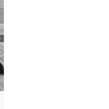
Podrška za profesora Stevana Filipovi