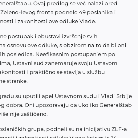
neralštabu. Ovaj predlog se već nalazi pred
 Zeleno-levog fronta podnelo 49 poslanika i
nosti i zakonitosti ove odluke Vlade.
ne postupak i obustavi izvršenje svih
na osnovu ove odluke, s obzirom na to da bi oni
nih posledica. Neefikasnim postupanjem po
ima, Ustavni sud zanemaruje svoju Ustavom
onitosti i praktično se stavlja u službu
ne stranke.
radu su uputili apel Ustavnom sudu i Vladi Srbije
nog dobra. Oni upozoravaju da ukoliko Generalštab
še nije zaštićeno.
oslaničkih grupa, podneli su na inicijativu ZLF-a