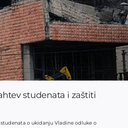
htev studenata i zaštiti
 studenata o ukidanju Vladine odluke o