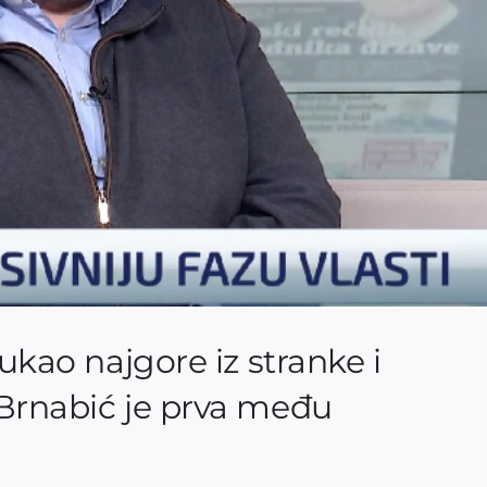
vukao najgore iz stranke i
 Brnabić je prva među