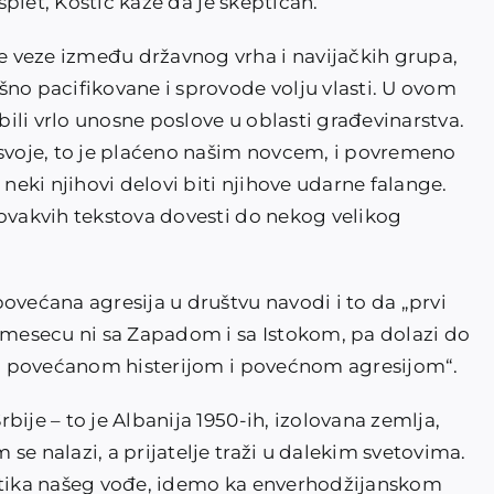
asplet, Kostić kaže da je skeptičan.
 veze između državnog vrha i navijačkih grupa,
šno pacifikovane i sprovode volju vlasti. U ovom
obili vrlo unosne poslove u oblasti građevinarstva.
 svoje, to je plaćeno našim novcem, i povremeno
 neki njihovi delovi biti njihove udarne falange.
 ovakvih tekstova dovesti do nekog velikog
ovećana agresija u društvu navodi i to da „prvi
mesecu ni sa Zapadom i sa Istokom, pa dolazi do
i i povećanom histerijom i povećnom agresijom“.
ije – to je Albanija 1950-ih, izolovana zemlja,
se nalazi, a prijatelje traži u dalekim svetovima.
litika našeg vođe, idemo ka enverhodžijanskom