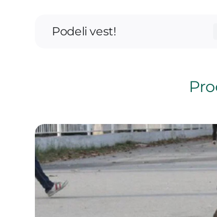
Podeli vest!
Proč