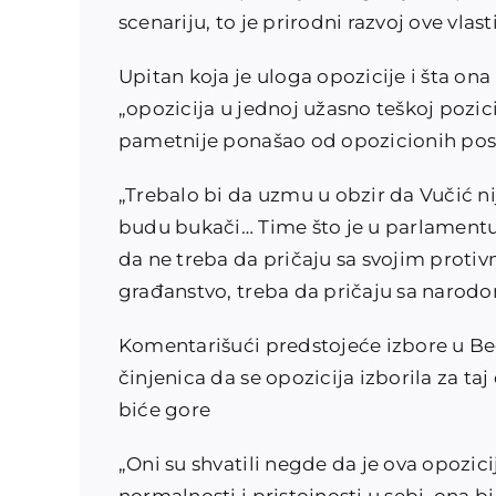
scenariju, to je prirodni razvoj ove vlasti“
Upitan koja je uloga opozicije i šta ona
„opozicija u jednoj užasno teškoj pozici
pametnije ponašao od opozicionih posl
„Trebalo bi da uzmu u obzir da Vučić n
budu bukači… Time što je u parlamentu o
da ne treba da pričaju sa svojim protiv
građanstvo, treba da pričaju sa narodo
Komentarišući predstojeće izbore u Beog
činjenica da se opozicija izborila za ta
biće gore
„Oni su shvatili negde da je ova opozic