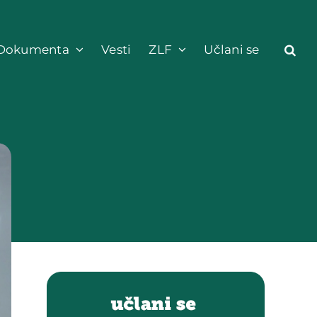
Dokumenta
Vesti
ZLF
Učlani se