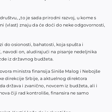
društvu, „to je sada prirodni razvoj, u kome s
oni (vlast) znaju da će doći do neke odgovornosti,
i do osionosti, bahatosti, koja spušta i
“, navodi on, aludirajući na pisanje nedeljnika
zde iz državnog budžeta.
ovora ministra finansija Siniše Malog i Nebojše
e direkcije Srbije, a aktuelnog direktora
 da država i zvanično, novcem iz budžeta, ali i
ova čiji rad kontroliše, finansira ne samo