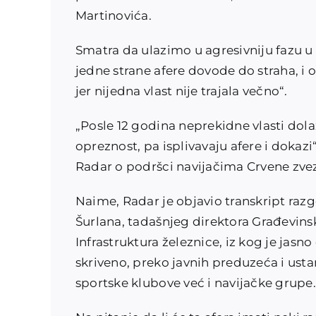
Martinovića.
Smatra da ulazimo u agresivniju fazu u 
jedne strane afere dovode do straha, i 
jer nijedna vlast nije trajala večno“.
„Posle 12 godina neprekidne vlasti dolaz
opreznost, pa isplivavaju afere i dokazi
Radar o podršci navijačima Crvene zve
Naime, Radar je objavio transkript razg
Šurlana, tadašnjeg direktora Građevinsk
Infrastruktura železnice, iz kog je jasno
skriveno, preko javnih preduzeća i ustan
sportske klubove već i navijačke grupe.