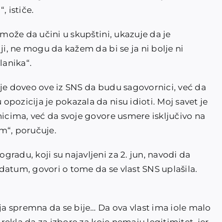
, ističe.
 može da učini u skupštini, ukazuje da je
ji, ne mogu da kažem da bi se ja ni bolje ni
anika“.
ije doveo ove iz SNS da budu sagovornici, već da
pozicija je pokazala da nisu idioti. Moj savet je
nicima, već da svoje govore usmere isključivo na
m“, poručuje.
radu, koji su najavljeni za 2. jun, navodi da
j datum, govori o tome da se vlast SNS uplašila.
ija spremna da se bije… Da ova vlast ima iole malo