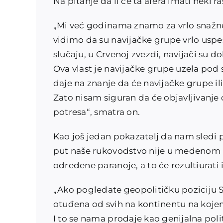
Na pitanje da li će ta afera imati neki r
„Mi već godinama znamo za vrlo snažne
vidimo da su navijačke grupe vrlo uspe
slučaju, u Crvenoj zvezdi, navijači su d
Ova vlast je navijačke grupe uzela pod
daje na znanje da će navijačke grupe ili
Zato nisam siguran da će objavljivanje
potresa“, smatra on.
Kao još jedan pokazatelj da nam sledi p
put naše rukovodstvo nije u medenom 
određene paranoje, a to će rezultiurat
„Ako pogledate geopolitičku poziciju Srb
otuđena od svih na kontinentu na kojem 
I to se nama prodaje kao genijalna po