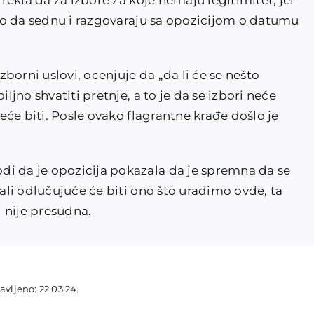
 rekla da za izbore za koje nemaju legitimitet, jer
balo da sednu i razgovaraju sa opozicijom o datumu
izborni uslovi, ocenjuje da „da li će se nešto
iljno shvatiti pretnje, a to je da se izbori neće
neće biti. Posle ovako flagrantne krađe došlo je
di da je opozicija pokazala da je spremna da se
„ali odlučujuće će biti ono što uradimo ovde, ta
 nije presudna.
avljeno: 22.03.24.