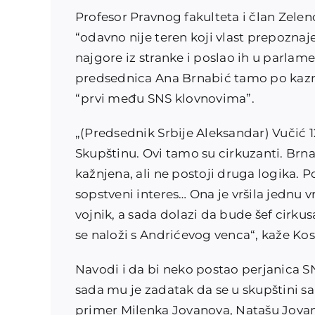
Profesor Pravnog fakulteta i član Zelen
“odavno nije teren koji vlast prepoznaj
najgore iz stranke i poslao ih u parlame
predsednica Ana Brnabić tamo po kazni, 
“prvi među SNS klovnovima”.
„(Predsednik Srbije Aleksandar) Vučić 
Skupštinu. Ovi tamo su cirkuzanti. Brna
kažnjena, ali ne postoji druga logika. Po
sopstveni interes… Ona je vršila jednu vr
vojnik, a sada dolazi da bude šef cirkus
se naloži s Andrićevog venca“, kaže Ko
Navodi i da bi neko postao perjanica SNS
sada mu je zadatak da se u skupštini s
primer Milenka Jovanova, Natašu Jovan