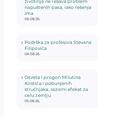
životinja ne rešava problem
napuštenih pasa, iako rešenja
ima
06.08.26.
Podrška za profesora Stevana
Filipovića
06.08.26.
Osveta i progon Milutina
Kostića i pobunjenih
stručnjaka, razorni efekat za
celu zemlju
05.08.26.