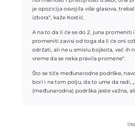
normalnosti i pristojnosti u sebi, ona bi
je opozicija osvojila više glasova, tre
izbora“, kaže Kostić.
A na to da li će se do 2. juna promeniti 
promeniti zavisi od toga da li će oni ozb
održati, ali ne u smislu bojkota, već ih 
vreme da se neka pravila promene“.
Što se tiče međunarodne podrške, navo
bori i na tom polju, da to ume da radi, 
(međunarodna) podrška jeste važna, ali
Obj