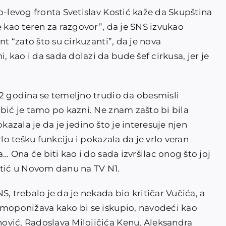
o-levog fronta Svetislav Kostić kaže da Skupština
e kao teren za razgovor”, da je SNS izvukao
nt “zato što su cirkuzanti”, da je nova
kao i da sada dolazi da bude šef cirkusa, jer je
12 godina se temeljno trudio da obesmisli
bić je tamo po kazni. Ne znam zašto bi bila
kazala je da je jedino što je interesuje njen
lo tešku funkciju i pokazala da je vrlo veran
a… Ona će biti kao i do sada izvršilac onog što joj
stić u Novom danu na TV N1.
, trebalo je da je nekada bio kritičar Vučića, a
amoponižava kako bi se iskupio, navodeći kao
ović, Radoslava Milojičića Kenu, Aleksandra