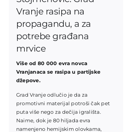
Vranje rasipa na
propagandu, a za
potrebe građana
mrvice
Više od 80 000 evra novca
Vranjanaca se rasipa u partijske
džepove.
Grad Vranje odlučio je da za
promotivni materijal potroši čak pet
puta više nego za dečija igrališta.
Naime, dok je 80 hiljada evra
namenjeno hemijskim olovkama,