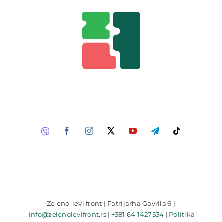
Zeleno-levi front | Patrijarha Gavrila 6 |
info@zelenolevifront.rs
|
+381 64 1427534
|
Politika