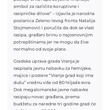
simbol za različite koruptivne i
rasipničke dilove” – izjavila je narodna
poslanica Zeleno-levog fronta Natalija
Stojmenović i poručila da dok se vlast
rasipa, građani brinu o najosnovnijim
potrepštinama jer ne mogu da žive
normalno od svoje plate.
Gradska uprava grada Vranja je
raspisala javnu nabavku za hemijske,
majice i postere “Vranje grad koji ima
dušu” vrednu više od 80 hiljade evra.
Dok megalomanske javne nabavke
rasipaju novac građana, prema
budžetu za naredne tri godine grad će