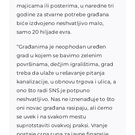
majicama ili posterima, u naredne tri
godine za stvarne potrebe građana
biće izdvojeno neshvatljivo malo,
samo 20 hiljade evra.
“Građanima je neophodan uređen
grad u kojem se bavimo zelenim
površinama, dečjim igralištima, grad
treba da ulaže u rešavanje pitanja
kanalizacije, u obnovu trgova i ulica, a
ono što radi SNS je potpuno
neshvatljivo. Nas ne iznenađuje to što
oni novac građana rasipaju, ali ćemo
se uvek i na svakom mestu
suprotstaviti ovakvoj praksi. Vranje
postaje crna rupa za javne finansije,