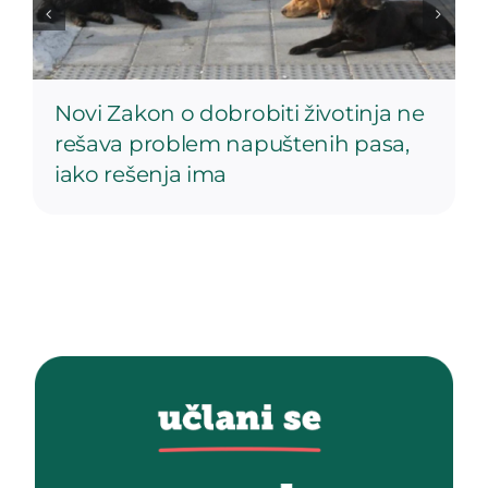
Novi Zakon o dobrobiti životinja ne
rešava problem napuštenih pasa,
iako rešenja ima