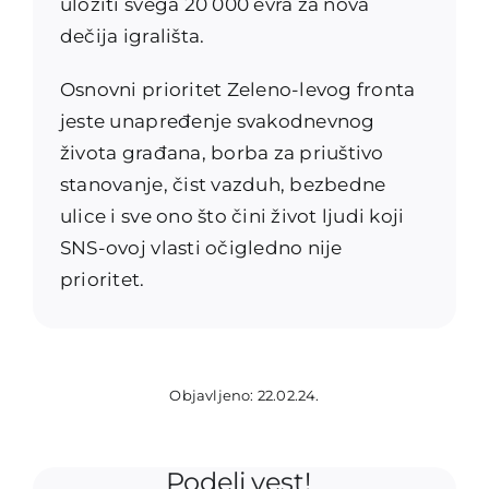
uložiti svega 20 000 evra za nova
dečija igrališta.
Osnovni prioritet Zeleno-levog fronta
jeste unapređenje svakodnevnog
života građana, borba za priuštivo
stanovanje, čist vazduh, bezbedne
ulice i sve ono što čini život ljudi koji
SNS-ovoj vlasti očigledno nije
prioritet.
Objavljeno: 22.02.24.
Podeli vest!