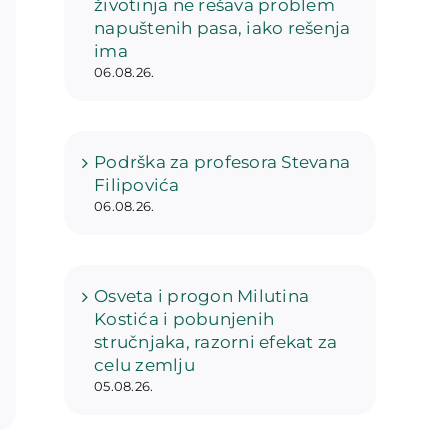
životinja ne rešava problem
napuštenih pasa, iako rešenja
ima
06.08.26.
Podrška za profesora Stevana
Filipovića
06.08.26.
Osveta i progon Milutina
Kostića i pobunjenih
stručnjaka, razorni efekat za
celu zemlju
05.08.26.