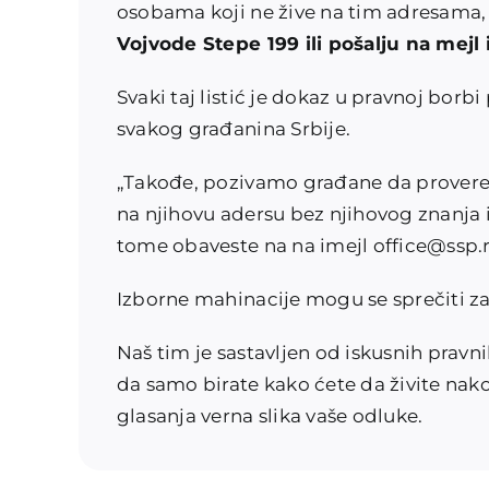
osobama koji ne žive na tim adresama, 
Vojvode Stepe 199 ili pošalju na mejl
Svaki taj listić je dokaz u pravnoj borbi
svakog građanina Srbije.
„Takođe, pozivamo građane da provere u n
na njihovu adersu bez njihovog znanja 
tome obaveste na na imejl
office@ssp.
Izborne mahinacije mogu se sprečiti 
Naš tim je sastavljen od iskusnih pravn
da samo birate kako ćete da živite nako
glasanja verna slika vaše odluke.