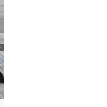
Podrška za profesora Stevana Filipovi