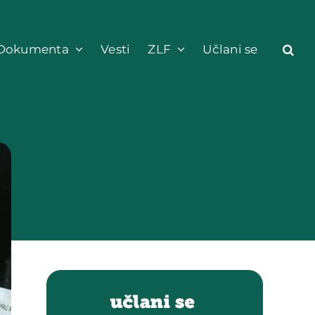
Dokumenta
Vesti
ZLF
Učlani se