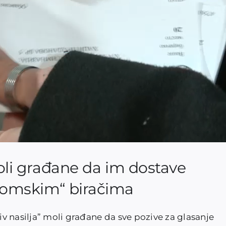
moli građane da im dostave
ntomskim“ biračima
tiv nasilja” moli građane da sve pozive za glasanje