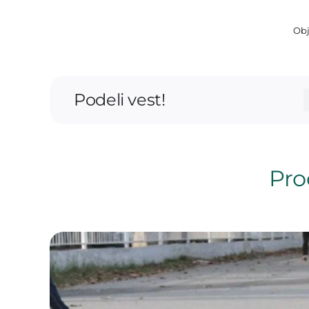
Obj
Podeli vest!
Proč