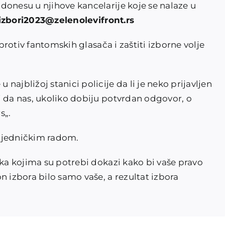
donesu u njihove kancelarije koje se nalaze u
izbori2023@zelenolevifront.rs
 protiv fantomskih glasača i zaštiti izborne volje
ajbližoj stanici policije da li je neko prijavljen
i da nas, ukoliko dobiju potvrdan odgovor, o
rs
„.
zajedničkim radom.
ika kojima su potrebi dokazi kako bi vaše pravo
n izbora bilo samo vaše, a rezultat izbora