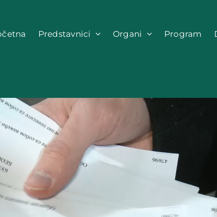
očetna
Predstavnici
Organi
Program