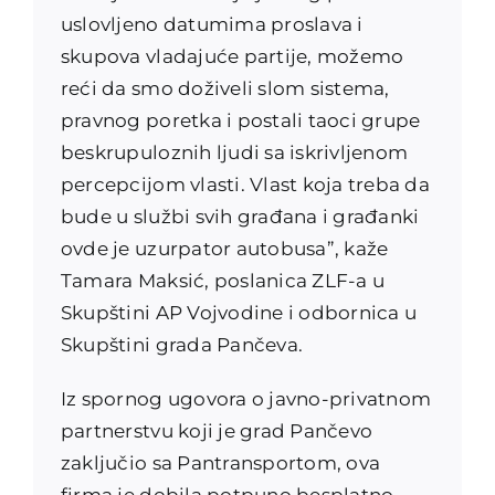
uslovljeno datumima proslava i
skupova vladajuće partije, možemo
reći da smo doživeli slom sistema,
pravnog poretka i postali taoci grupe
beskrupuloznih ljudi sa iskrivljenom
percepcijom vlasti. Vlast koja treba da
bude u službi svih građana i građanki
ovde je uzurpator autobusa”, kaže
Tamara Maksić, poslanica ZLF-a u
Skupštini AP Vojvodine i odbornica u
Skupštini grada Pančeva.
Iz spornog ugovora o javno-privatnom
partnerstvu koji je grad Pančevo
zaključio sa Pantransportom, ova
firma je dobila potpuno besplatno