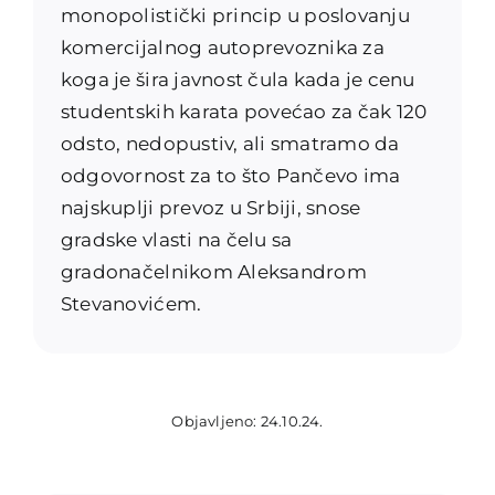
monopolistički princip u poslovanju
komercijalnog autoprevoznika za
koga je šira javnost čula kada je cenu
studentskih karata povećao za čak 120
odsto, nedopustiv, ali smatramo da
odgovornost za to što Pančevo ima
najskuplji prevoz u Srbiji, snose
gradske vlasti na čelu sa
gradonačelnikom Aleksandrom
Stevanovićem.
Objavljeno: 24.10.24.