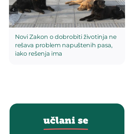
Novi Zakon o dobrobiti životinja ne
rešava problem napuštenih pasa,
iako rešenja ima