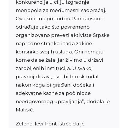
konkurencija u cilju izgradnje
monopola za međumesni saobraćaj.
Ovu solidnu pogodbu Pantransport
odrađuje tako što povremeno
organizovano prevezi aktiviste Srpske
napredne stranke i tada zakine
korisnike svojih usluga. Oni nemaju
kome da se žale, jer živimo u državi
zarobljenih institucija. U svakoj
pravnoj državi, ovo bi bio skandal
nakon koga bi građani dočekali
adekvatne kazne za počinioce
neodgovornog upravljanja”, dodala je
Maksić.
Zeleno-levi front ističe da je