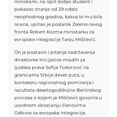
ministarki, na ispit došao student i
pokazao znanje od 29 odsto
neophodnog gradiva, kakva bi mu bila
ocena, upitao je poslanik Zeleno-levog
fronta Robert Kozma ministarku za
evropske integracije Tanju Miščević.
On je postavio i pitanje zadržavanja
direktorke Inicijative mladih za
ljudska prava Sofije Todorović na
granicama Srbije devet puta, u
kontekstu regionalnog pomirenja i
rezultata desetogodišnjice Berlinskog
procesa o kojem je Miščević govorila u
uvodnom obraćanju članovima
Odbora za evropske integracije.