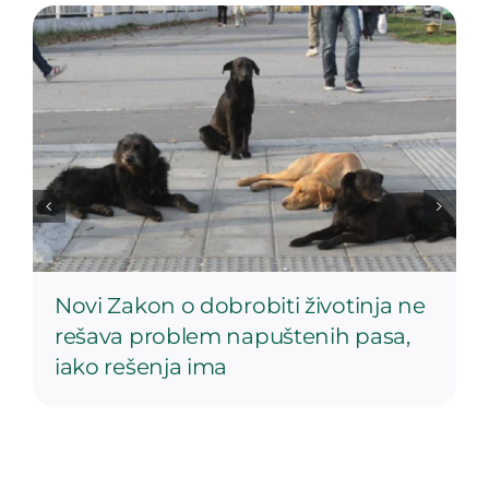
Novi Zakon o dobrobiti životinja ne
rešava problem napuštenih pasa,
iako rešenja ima