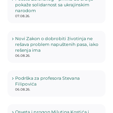
pokaže solidarnost sa ukrajinskim
narodom
07.08.26.
Novi Zakon o dobrobiti životinja ne
rešava problem napuštenih pasa, iako
rešenja ima
06.08.26.
Podrška za profesora Stevana
Filipovića
06.08.26.
Osveta i progon Milutina Kostića i