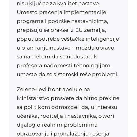
nisu ključne za kvalitet nastave.
Umesto praćenja implementacije
programa i podrške nastavnicima,
prepisuju se prakse iz EU zemalja,
poput upotrebe veštačke inteligencije
u planiranju nastave – možda upravo
sa namerom da se nedostatak
profesora nadomesti tehnologijom,
umesto da se sistemski reše problemi.
Zeleno-levi front apeluje na
Ministarstvo prosvete da hitno prekine
sa politikom odmazde i da, u interesu
učenika, roditelja i nastavnika, otvori
dijalog o realnim problemima
obrazovanja i pronalaženju rešenja