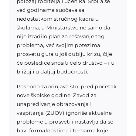
položaj roditelja i učenika. Srbija se
već godinama suočava sa
nedostatkom stručnog kadra u
školama, a Ministarstvo ne samo da
nije izradilo plan za rešavanje tog
problema, već svojim potezima
prosvetu gura u još dublju krizu, čije
će posledice snositi celo društvo – i u
bližoj i u daljoj budućnosti.
Posebno zabrinjava što, pred početak
nove školske godine, Zavod za
unapređivanje obrazovanja i
vaspitanja (ZUOV) ignoriše aktuelne
probleme u prosveti i nastavlja da se
bavi formalnostima i temama koje