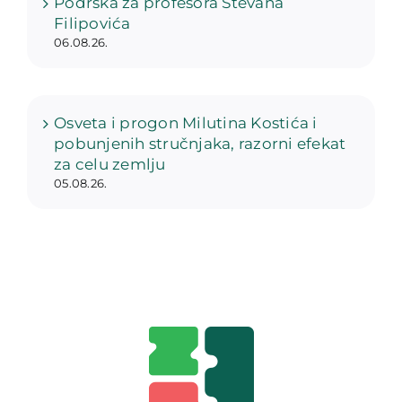
Podrška za profesora Stevana
Filipovića
06.08.26.
Osveta i progon Milutina Kostića i
pobunjenih stručnjaka, razorni efekat
za celu zemlju
05.08.26.