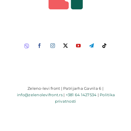
Zeleno-levi front | Patrijarha Gavrila 6 |
info@zelenolevifront.rs
|
+381 64 1427534
|
Politika
privatnosti