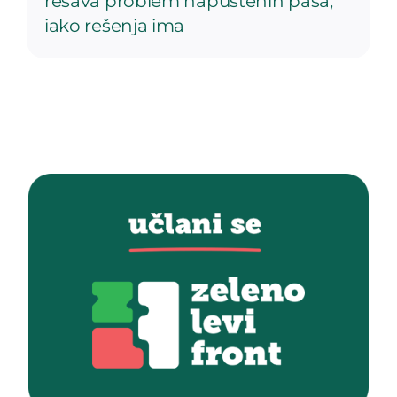
rešava problem napuštenih pasa,
iako rešenja ima