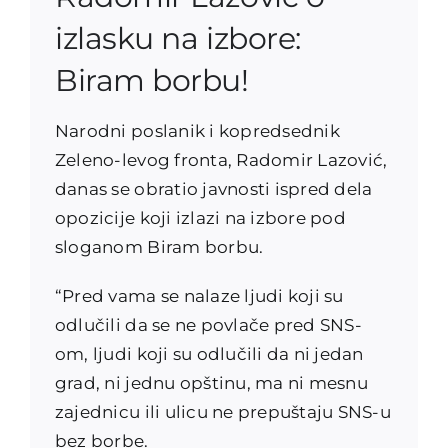
izlasku na izbore:
Biram borbu!
Narodni poslanik i kopredsednik
Zeleno-levog fronta, Radomir Lazović,
danas se obratio javnosti ispred dela
opozicije koji izlazi na izbore pod
sloganom Biram borbu.
“Pred vama se nalaze ljudi koji su
odlučili da se ne povlače pred SNS-
om, ljudi koji su odlučili da ni jedan
grad, ni jednu opštinu, ma ni mesnu
zajednicu ili ulicu ne prepuštaju SNS-u
bez borbe.