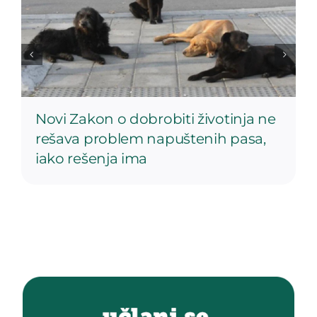
Novi Zakon o dobrobiti životinja ne
rešava problem napuštenih pasa,
iako rešenja ima