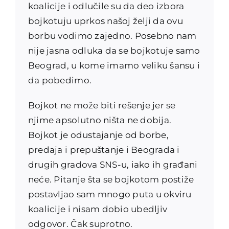
koalicije i odlučile su da deo izbora
bojkotuju uprkos našoj želji da ovu
borbu vodimo zajedno. Posebno nam
nije jasna odluka da se bojkotuje samo
Beograd, u kome imamo veliku šansu i
da pobedimo.
Bojkot ne može biti rešenje jer se
njime apsolutno ništa ne dobija.
Bojkot je odustajanje od borbe,
predaja i prepuštanje i Beograda i
drugih gradova SNS-u, iako ih građani
neće. Pitanje šta se bojkotom postiže
postavljao sam mnogo puta u okviru
koalicije i nisam dobio ubedljiv
odgovor. Čak suprotno.