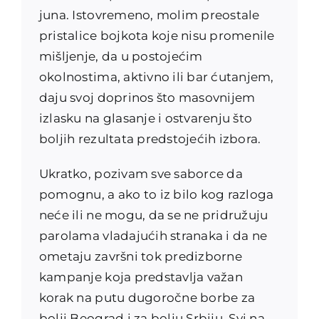
juna. Istovremeno, molim preostale
pristalice bojkota koje nisu promenile
mišljenje, da u postojećim
okolnostima, aktivno ili bar ćutanjem,
daju svoj doprinos što masovnijem
izlasku na glasanje i ostvarenju što
boljih rezultata predstojećih izbora.
Ukratko, pozivam sve saborce da
pomognu, a ako to iz bilo kog razloga
neće ili ne mogu, da se ne pridružuju
parolama vladajućih stranaka i da ne
ometaju završni tok predizborne
kampanje koja predstavlja važan
korak na putu dugoročne borbe za
bolji Beograd i za bolju Srbiju. Svi na