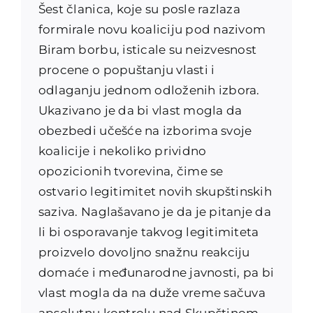
Šest članica, koje su posle razlaza
formirale novu koaliciju pod nazivom
Biram borbu, isticale su neizvesnost
procene o popuštanju vlasti i
odlaganju jednom odloženih izbora.
Ukazivano je da bi vlast mogla da
obezbedi učešće na izborima svoje
koalicije i nekoliko prividno
opozicionih tvorevina, čime se
ostvario legitimitet novih skupštinskih
saziva. Naglašavano je da je pitanje da
li bi osporavanje takvog legitimiteta
proizvelo dovoljno snažnu reakciju
domaće i međunarodne javnosti, pa bi
vlast mogla da na duže vreme sačuva
apsolutnu kontrolu nad Skupštinom