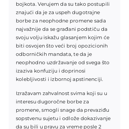
bojkota. Verujem da su tako postupili
znajući da je za uspeh dugotrajne
borbe za neophodne promene sada
najvažnije da se građani podstiču da
svoju volju iskažu glasanjem kojim će
biti osvojen što veći broj opozicionih
odborničkih mandata, te da je
neophodno uzdržavanje od svega što
izaziva konfuziju i doprinosi
kolebljivosti i izbornoj apstinenciji.
Izražavam zahvalnost svima koji su u
interesu dugoročne borbe za
promene, smogli snage da prevaziđu
sopstvenu sujetu i odlože dokazivanje
da su bili u pravu za vreme posle 2