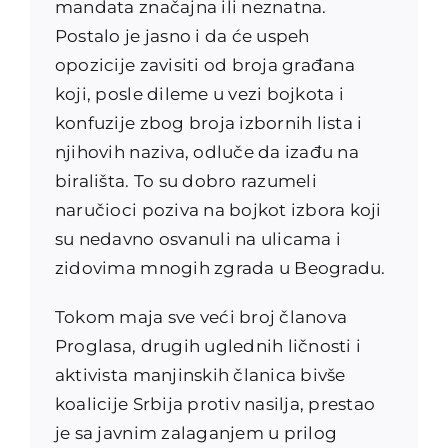
mandata značajna ili neznatna.
Postalo je jasno i da će uspeh
opozicije zavisiti od broja građana
koji, posle dileme u vezi bojkota i
konfuzije zbog broja izbornih lista i
njihovih naziva, odluče da izađu na
birališta. To su dobro razumeli
naručioci poziva na bojkot izbora koji
su nedavno osvanuli na ulicama i
zidovima mnogih zgrada u Beogradu.
Tokom maja sve veći broj članova
Proglasa, drugih uglednih ličnosti i
aktivista manjinskih članica bivše
koalicije Srbija protiv nasilja, prestao
je sa javnim zalaganjem u prilog