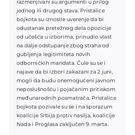
razmenjivani su argumenti u prilog
jednog ili drugog stava. Pristalice
bojkota su iznosile uverenje da bi
odustanak pretežnog dela opozicije
od učešća u izborima, prinudio vlast
na dalje odstupanje zbog straha od
gubljenja legitimiteta novih
odborničkih mandata. Čule su se i
najave da bi izbori zakazani za 2 juni,
mogli da budu onemogućeni javnom
neposlušnošću i pojačanim pritiskom
međunarodnih posmatrača. Pristalice
bojkota pozivale su se i na sporazum
koalicije Srbija protiv nasilja, koalicije
Nada i Proglasa zaključen 9. marta.