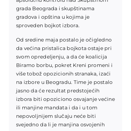
grada Beograda i skupštinama
gradova i opština u kojima je
sproveden bojkot izbora.
Od sredine maja postalo je očigledno
da većina pristalica bojkota ostaje pri
svom opredeljenju, a da će koalicija
Biramo borbu, pokret Kreni promeni i
više tobož opozicionih stranaka, izaći
na izbore u Beogradu. Time je postalo
jasno da će rezultat predstojećih
izbora biti opoziciono osvajanje većine
ili manjine mandata i da i u tom
nepovoljnijem slučaju neće biti
svejedno da li je manjina osvojenih