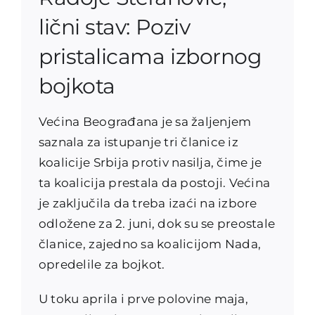
lični stav: Poziv
pristalicama izbornog
bojkota
Većina Beograđana je sa žaljenjem
saznala za istupanje tri članice iz
koalicije Srbija protiv nasilja, čime je
ta koalicija prestala da postoji. Većina
je zaključila da treba izaći na izbore
odložene za 2. juni, dok su se preostale
članice, zajedno sa koalicijom Nada,
opredelile za bojkot.
U toku aprila i prve polovine maja,