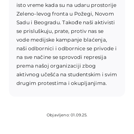
isto vreme kada su na udaru prostorije
Zeleno-levog fronta u Požegi, Novom
Sadu i Beogradu. Takođe naši aktivisti
se prisluškuju, prate, protiv nas se
vode medijske kampanje blaćenja,
naši odbornici i odbornice se privode i
na sve načine se sprovodi represija
prema našoj organizaciji zbog
aktivnog učešća na studentskim i svim
drugim protestima i okupljanjima.
Objavljeno: 01.09.25.