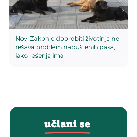
Novi Zakon o dobrobiti životinja ne
rešava problem napuštenih pasa,
iako rešenja ima