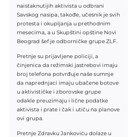
naistaknutijih aktivista u odbrani
Savskog nasipa, takođe, učesnik je svih
protesta i okupljanja u prethodnim
mesecima, a u Skupštini opštine Novi
Beograd šef je odborničke grupe ZLF.
Pretnje su prijavljene policiji, a
činjenica da režimski jastrebovi imaju
broj telefona potvrđuje naše sumnje
da naprednjaci imaju ubačene botove
u aktivističke i zborovske grupe
odakle preuzimaju i lične podatke
aktivista i prate i čak i utiču na planove
ovi grupa.
Pretnje Zdravku Jankoviću dolaze u