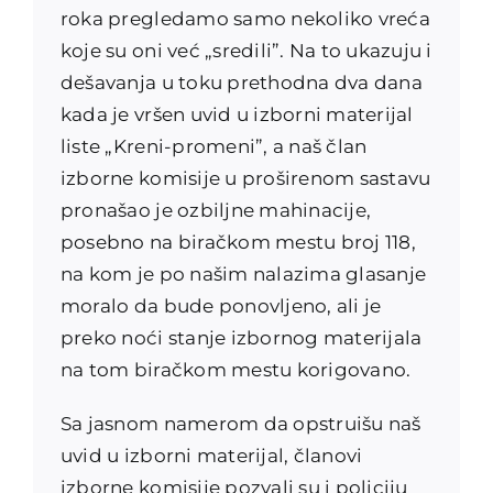
roka pregledamo samo nekoliko vreća
koje su oni već „sredili”. Na to ukazuju i
dešavanja u toku prethodna dva dana
kada je vršen uvid u izborni materijal
liste „Kreni-promeni”, a naš član
izborne komisije u proširenom sastavu
pronašao je ozbiljne mahinacije,
posebno na biračkom mestu broj 118,
na kom je po našim nalazima glasanje
moralo da bude ponovljeno, ali je
preko noći stanje izbornog materijala
na tom biračkom mestu korigovano.
Sa jasnom namerom da opstruišu naš
uvid u izborni materijal, članovi
izborne komisije pozvali su i policiju