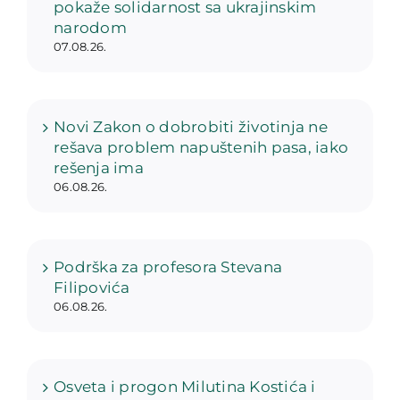
pokaže solidarnost sa ukrajinskim
narodom
07.08.26.
Novi Zakon o dobrobiti životinja ne
rešava problem napuštenih pasa, iako
rešenja ima
06.08.26.
Podrška za profesora Stevana
Filipovića
06.08.26.
Osveta i progon Milutina Kostića i