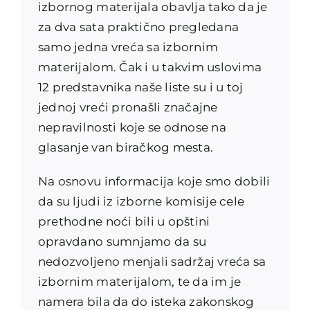
izbornog materijala obavlja tako da je
za dva sata praktično pregledana
samo jedna vreća sa izbornim
materijalom. Čak i u takvim uslovima
12 predstavnika naše liste su i u toj
jednoj vreći pronašli značajne
nepravilnosti koje se odnose na
glasanje van biračkog mesta.
Na osnovu informacija koje smo dobili
da su ljudi iz izborne komisije cele
prethodne noći bili u opštini
opravdano sumnjamo da su
nedozvoljeno menjali sadržaj vreća sa
izbornim materijalom, te da im je
namera bila da do isteka zakonskog