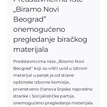
„Biramo Novi
Beograd”
onemogućeno
pregledanje biračkog
materijala
Predstavnicima liste „Biramo Novi
Beograd” koji su vršili uvid u izbroni
materijal u petak je od strane
opštinske izborne komisije,
prvenstveno članova Srpske napredne
stranke i Socijalističke partije,
onemogućeno pregledanje materijala