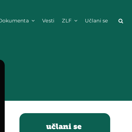
Dokumenta
Vesti
ZLF
Učlani se