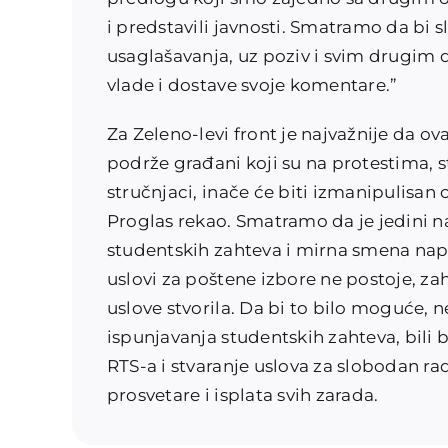
i predstavili javnosti. Smatramo da bi 
usaglašavanja, uz poziv i svim drugim
vlade i dostave svoje komentare.”
Za Zeleno-levi front je najvažnije da o
podrže građani koji su na protestima, st
stručnjaci, inače će biti izmanipulisan 
Proglas rekao. Smatramo da je jedini n
studentskih zahteva i mirna smena na
uslovi za poštene izbore ne postoje, za
uslove stvorila. Da bi to bilo moguće, 
ispunjavanja studentskih zahteva, bili 
RTS-a i stvaranje uslova za slobodan rad
prosvetare i isplata svih zarada.