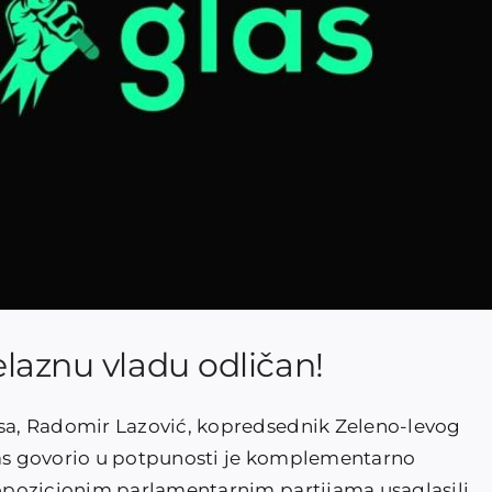
laznu vladu odličan!
a, Radomir Lazović, kopredsednik Zeleno-levog
glas govorio u potpunosti je komplementarno
opozicionim parlamentarnim partijama usaglasili