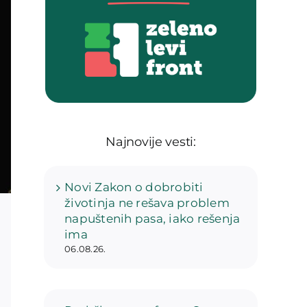
Najnovije vesti:
Novi Zakon o dobrobiti
životinja ne rešava problem
napuštenih pasa, iako rešenja
ima
06.08.26.