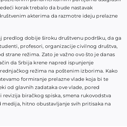
sledeći korak trebalo da bude nastavak
 društvenim akterima da razmotre ideju prelazne
vaj predlog dobije široku društvenu podršku, da ga
udenti, profesori, organizacije civilnog društva,
od strane režima. Zato je važno ovo što je danas
ačin da Srbija krene napred ispunjenje
prednjačkog režima na poštenim izborima. Kako
htevamo formiranje prelazne vlade koja bi te
neki od glavnih zadataka ove vlade, pored
bi revizija biračkog spiska, smena rukovodstva
 medija, hitno obustavljanje svih pritisaka na