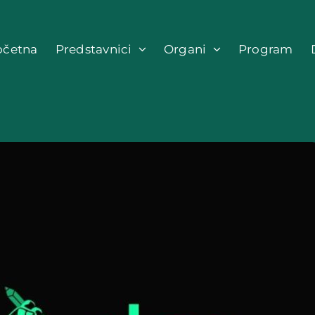
očetna
Predstavnici
Organi
Program