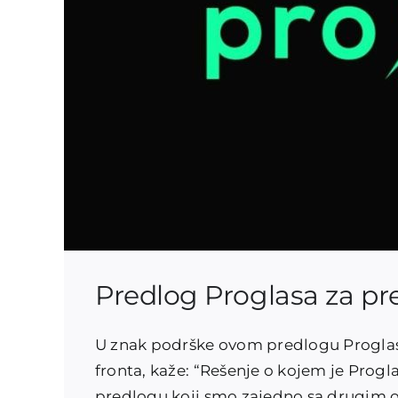
Predlog Proglasa za pre
U znak podrške ovom predlogu Proglas
fronta, kaže: “Rešenje o kojem je Pro
predlogu koji smo zajedno sa drugim 