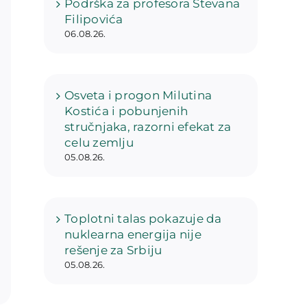
Podrška za profesora Stevana
Filipovića
06.08.26.
Osveta i progon Milutina
Kostića i pobunjenih
stručnjaka, razorni efekat za
celu zemlju
05.08.26.
Toplotni talas pokazuje da
nuklearna energija nije
rešenje za Srbiju
05.08.26.