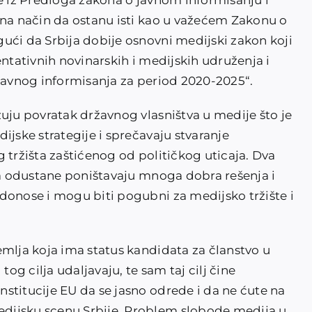
se iz Predloga zakona o javnom informisanju i
 na način da ostanu isti kao u važećem Zakonu o
ući da Srbija dobije osnovni medijski zakon koji
entativnih novinarskih i medijskih udruženja i
 javnog informisanja za period 2020-2025“.
uju povratak državnog vlasništva u medije što je
ijske strategije i sprečavaju stvaranje
 tržišta zaštićenog od političkog uticaja. Dva
 da odustane poništavaju mnoga dobra rešenja i
donose i mogu biti pogubni za medijsko tržište i
emlja koja ima status kandidata za članstvo u
tog cilja udaljavaju, te sam taj cilj čine
stitucije EU da se jasno odrede i da ne ćute na
dijsku scenu Srbije. Problem slobode medija u