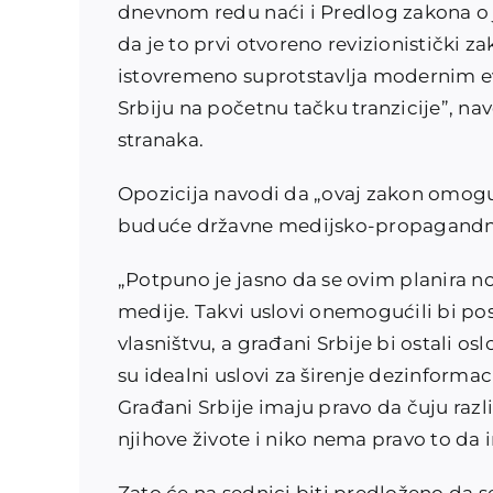
dnevnom redu naći i Predlog zakona o
da je to prvi otvoreno revizionistički z
istovremeno suprotstavlja modernim e
Srbiju na početnu tačku tranzicije”, n
stranaka.
Opozicija navodi da „ovaj zakon omog
buduće državne medijsko-propagandn
„Potpuno je jasno da se ovim planira no
medije. Takvi uslovi onemogućili bi po
vlasništvu, a građani Srbije bi ostali os
su idealni uslovi za širenje dezinforma
Građani Srbije imaju pravo da čuju razl
njihove živote i niko nema pravo to da i