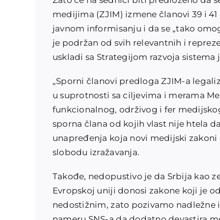
Zato će na sednici biti predloženo da 
medijima (ZJIM) izmene članovi 39 i 41
javnom informisanju i da se „tako omog
je podržan od svih relevantnih i reprez
uskladi sa Strategijom razvoja sistema
„Sporni članovi predloga ZJIM-a legaliz
u suprotnosti sa ciljevima i merama Med
funkcionalnog, održivog i fer medijskog
sporna člana od kojih vlast nije htela
unapređenja koja novi medijski zakoni 
slobodu izražavanja.
Takođe, nedopustivo je da Srbija kao z
Evropskoj uniji donosi zakone koji je od 
nedostižnim, zato pozivamo nadležne in
nameru SNS-a da dodatno devastira me