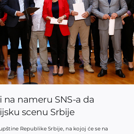
i na nameru SNS-a da
jsku scenu Srbije
pštine Republike Srbije, na kojoj će se na