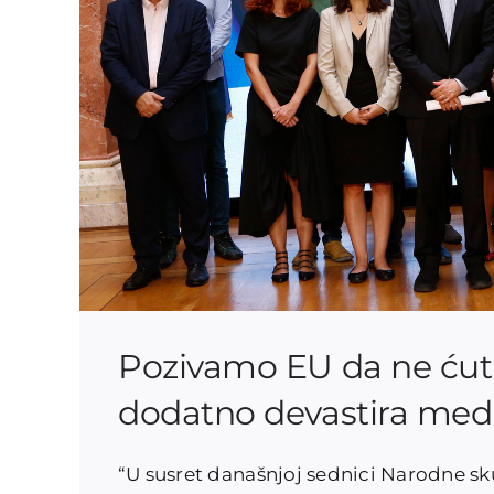
Pozivamo EU da ne ćut
dodatno devastira medi
“U susret današnjoj sednici Narodne sku