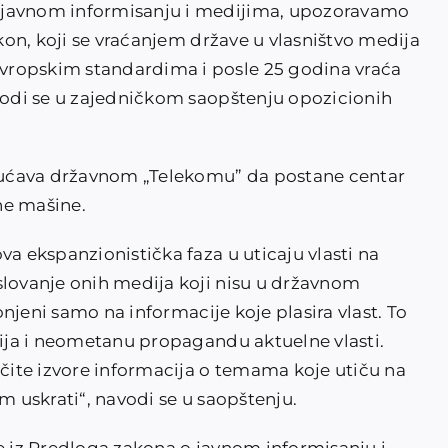
 javnom informisanju i medijima, upozoravamo
akon, koji se vraćanjem države u vlasništvo medija
vropskim standardima i posle 25 godina vraća
avodi se u zajedničkom saopštenju opozicionih
ućava državnom „Telekomu” da postane centar
e mašine.
va ekspanzionistička faza u uticaju vlasti na
slovanje onih medija koji nisu u državnom
lonjeni samo na informacije koje plasira vlast. To
cija i neometanu propagandu aktuelne vlasti.
ičite izvore informacija o temama koje utiču na
m uskrati“, navodi se u saopštenju.