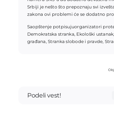
Srbiji je nešto što prepoznaju svi izve
zakona ovi problemi će se dodatno prod
Saopštenje potpisujuorganizatori protest
Demokratska stranka, Ekološki ustanak,
građana, Stranka slobode i pravde, Str
Obj
Podeli vest!