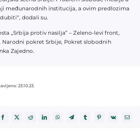
štaji međunarodnih institucija, a ovim predlozima
ubiti“, dodali su.
a „Srbija protiv nasilja” – Zeleno-levi front,
 Narodni pokret Srbije, Pokret slobodnih
anka Zajedno.
avljeno: 23.10.23.