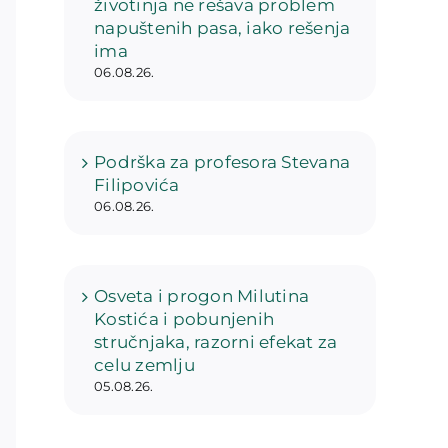
životinja ne rešava problem
napuštenih pasa, iako rešenja
ima
06.08.26.
Podrška za profesora Stevana
Filipovića
06.08.26.
Osveta i progon Milutina
Kostića i pobunjenih
stručnjaka, razorni efekat za
celu zemlju
05.08.26.