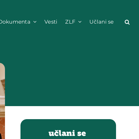
Dokumenta
Vesti
ZLF
Učlani se