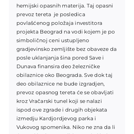
hemijski opasnih materija. Taj opasni
prevoz tereta je posledica
povlašćenog položaja investitora
projekta Beograd na vodi kojem je po
simboličnoj ceni ustupljeno
gradjevinsko zemljište bez obaveze da
posle uklanjanja šina pored Save i
Dunava finansira deo železničke
obilaznice oko Beograda. Sve dok taj
deo obilaznice ne bude izgradjen,
prevoz opasnog tereta će se obavljati
kroz Vračarski tunel koji se nalazi
ispod ove zgrade i drugih objekata
izmedju Kardjordjevog parka i
Vukovog spomenika. Niko ne zna da li