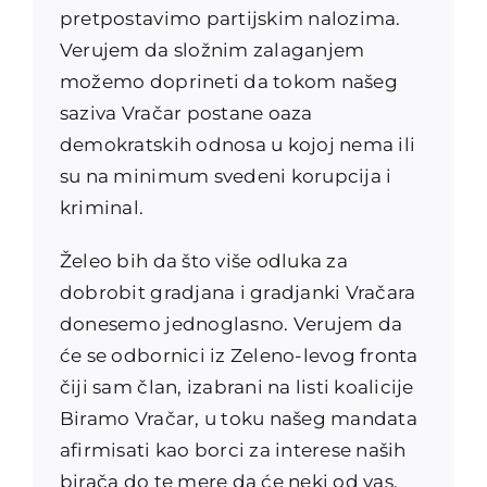
pretpostavimo partijskim nalozima.
Verujem da složnim zalaganjem
možemo doprineti da tokom našeg
saziva Vračar postane oaza
demokratskih odnosa u kojoj nema ili
su na minimum svedeni korupcija i
kriminal.
Želeo bih da što više odluka za
dobrobit gradjana i gradjanki Vračara
donesemo jednoglasno. Verujem da
će se odbornici iz Zeleno-levog fronta
čiji sam član, izabrani na listi koalicije
Biramo Vračar, u toku našeg mandata
afirmisati kao borci za interese naših
birača do te mere da će neki od vas,