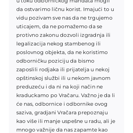
u toku odborničkog mandata mogli
da ostvarimo ličnu korist. Imajući to u
vidu pozivam sve nas da ne trgujemo
uticajem, da ne pomažemo da se
protivno zakonu dozvoli izgradnja ili
legalizacija nekog stambenog ili
poslovnog objekta, da ne koristimo
odborničku poziciju da bismo
zaposlili rodjaka ili prijatelja u nekoj
opštinskoj službi ili u nekom javnom
preduzeću i da ni na koji način ne
kraduckamo po Vračaru. Važno je da li
će nas, odbornice i odbornike ovog
saziva, gradjani Vračara prepoznaju
kao više ili manje uspešne u radu, ali je
mnogo važnije da nas zapamte kao