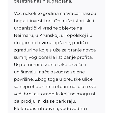
desetina naših sugradjana.
Već nekoliko godina na Vračar nasrću
bogati investitori. Oni ruše istorijski i
urbanističiki vredne objekte na
Neimaru, u Krunskoj, u Topolskoj i u
drugim delovima opštine, podižu
zgradurine koje služe za pranje novca
sumnjivog porekla i sticanje profita.
Usput nemilosrdno seku drveće i
uništavaju inače oskudne zelene
površine. Zbog toga u preuske ulice,
sa neprohodnim trotoarima, ulazi sve
veći broj automobila koji ne mogu ni
da prodju, ni da se parkiraju.
Elektrodistributivna, vodovodna i