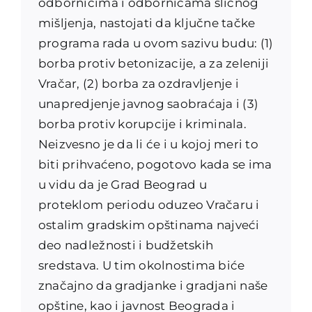
odbornicima i odbornicama sličnog
mišljenja, nastojati da ključne tačke
programa rada u ovom sazivu budu: (1)
borba protiv betonizacije, a za zeleniji
Vračar, (2) borba za ozdravljenje i
unapredjenje javnog saobraćaja i (3)
borba protiv korupcije i kriminala.
Neizvesno je da li će i u kojoj meri to
biti prihvaćeno, pogotovo kada se ima
u vidu da je Grad Beograd u
proteklom periodu oduzeo Vračaru i
ostalim gradskim opštinama najveći
deo nadležnosti i budžetskih
sredstava. U tim okolnostima biće
značajno da gradjanke i gradjani naše
opštine, kao i javnost Beograda i