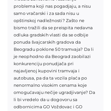
problema koji nas pogadjaju, a nisu
samo vračarski i za sada nisu u
opštinskoj nadležnosti? Zašto ne
bismo tražili da se preispita nedavna
odluka gradskih vlasti da se odbije
ponuda švajcarskih gradova da
Beogradu poklone 50 tramvaja? Da li
je neophodno da Beograd zaobilazi
konkurenciju ponudjača pri
najavljenoj kupovini tramvaja i
autobusa, pa da ta vozila plaća po
nenormalno visokim cenama koje
omogućavaju nečije ugradjivanje? Da
li bi vredelo da u dogovoru sa
odbornicima GO Voždovac i GO