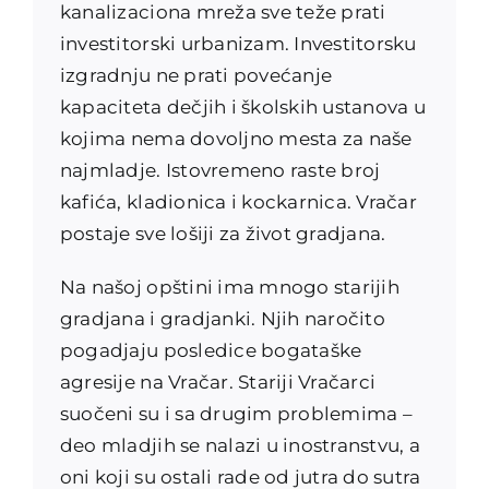
kanalizaciona mreža sve teže prati
investitorski urbanizam. Investitorsku
izgradnju ne prati povećanje
kapaciteta dečjih i školskih ustanova u
kojima nema dovoljno mesta za naše
najmladje. Istovremeno raste broj
kafića, kladionica i kockarnica. Vračar
postaje sve lošiji za život gradjana.
Na našoj opštini ima mnogo starijih
gradjana i gradjanki. Njih naročito
pogadjaju posledice bogataške
agresije na Vračar. Stariji Vračarci
suočeni su i sa drugim problemima –
deo mladjih se nalazi u inostranstvu, a
oni koji su ostali rade od jutra do sutra