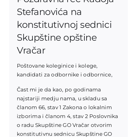
Stefanovića na
konstitutivnoj sednici
Skupštine opštine
Vračar
Poštovane koleginice i kolege,
kandidati za odbornike i odbornice,
Čast mi je da kao, po godinama
najstariji medju nama, u skladu sa
članom 66, stav 1 Zakona o lokalnim
izborima i članom 4, stav 2 Poslovnika
o radu Skupštine GO Vračar otvorim
konstitutivnu sednicu Skupštine GO