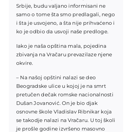
Srbije, budu valjano informisani ne
samo o tome šta smo predlagali, nego
i šta je usvojeno, a šta nije prihvaćeno i
ko je odbio da usvoji naše predloge.
Iako je naša opština mala, pojedina
zbivanja na Vračaru prevazilaze njene
okvire.
– Na našoj opštini nalazi se deo
Beogradske ulice u kojoj je na smrt
pretučen dečak romske nacionalnosti
Dušan Jovanović. On je bio djak
osnovne škole Vladislav Ribnikar koja
se takodje nalazi na Vračaru. U toj školi
je prošle godine izvršeno masovno