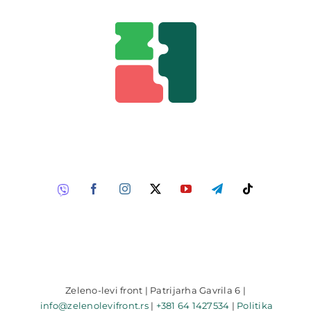
Zeleno-levi front | Patrijarha Gavrila 6 |
info@zelenolevifront.rs
|
+381 64 1427534
|
Politika