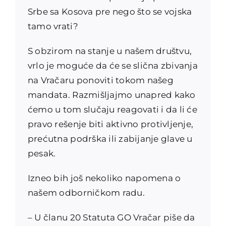
Srbe sa Kosova pre nego što se vojska
tamo vrati?
S obzirom na stanje u našem društvu,
vrlo je moguće da će se slična zbivanja
na Vračaru ponoviti tokom našeg
mandata. Razmišljajmo unapred kako
ćemo u tom slučaju reagovati i da li će
pravo rešenje biti aktivno protivljenje,
prećutna podrška ili zabijanje glave u
pesak.
Izneo bih još nekoliko napomena o
našem odborničkom radu.
– U članu 20 Statuta GO Vračar piše da