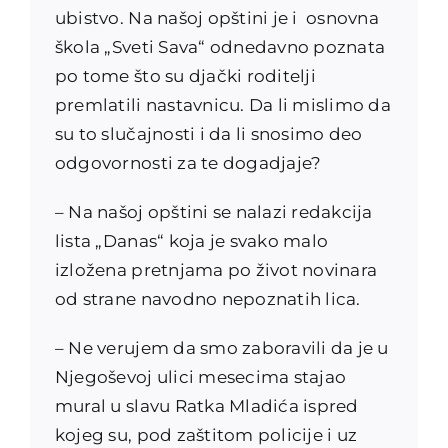
ubistvo. Na našoj opštini je i osnovna
škola „Sveti Sava“ odnedavno poznata
po tome što su djački roditelji
premlatili nastavnicu. Da li mislimo da
su to slučajnosti i da li snosimo deo
odgovornosti za te dogadjaje?
– Na našoj opštini se nalazi redakcija
lista „Danas“ koja je svako malo
izložena pretnjama po život novinara
od strane navodno nepoznatih lica.
– Ne verujem da smo zaboravili da je u
Njegoševoj ulici mesecima stajao
mural u slavu Ratka Mladića ispred
kojeg su, pod zaštitom policije i uz