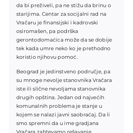
da bi preživeli, pa ne stižu da brinu o
starijima. Centar za socijalni rad na
Vračaru je finansijski i kadrovski
osiromašen, pa podrška
gerontodomaćica može da se dobije
tek kada umre neko ko je prethodno
koristio njihovu pomoć.
Beograd je jedinstveno područje, pa
su mnoge nevolje stanovnika Vračara
iste ili slične nevoljama stanovnika
drugih opština. Jedan od najvećih
komunalnih problema je stanje u
kojem se nalazi javni saobraćaj. Da li
smo spremni da u ime gradjana
Vračara zahtevamo rešavanje