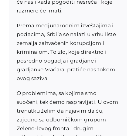
će nas i kada pogoditi nesreća i koje
razmere će imati.
Prema medjunarodnim izveštajima i
podacima, Srbija se nalazi u vrhu liste
zemalja zahvaćenih korupcijom i
kriminalom. To zlo, koje direktno i
posredno pogadja i gradjane i
gradjanke Vračara, pratiće nas tokom
ovog saziva.
O problemima, sa kojima smo
suočeni, tek ćemo raspravljati. U ovom
trenutku želim da najavim da ću,
zajedno sa odborničkom grupom
Zeleno-levog fronta i drugim