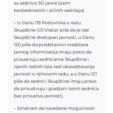
su sednice SO javne (osim
bezbednosnih i sličnih sadržaja)
– U članu 119 Poslovnika o radu
Skupštine GO Vračar piše da je rad
Skupštine dostupan javnosti, u članu
120 piše da predstavnici sredstava
javnog informisanja imaju pravo da
prisustvuju sednicama Skupštine i
njenih radnih tela radi obaveštavanja
javnosti o njihovom radu, a u članu 121
piše da sednici Skupštine imaju pravo
da prisustvuju i gradjani (osim sednica
bez prisustva javnosti).
– Smatram da navedene mogućnosti