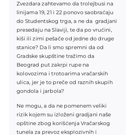
Zvezdara zahtevamo da trolejbusi na
linijama 19, 21 i 22 ponovo saobraćaju
do Studentskog trga, a ne da gradjani
presedaju na Slaviji, te da po vrućini,
kiši ili zimi pešače od jedne do druge
stanice? Da li smo spremni da od
Gradske skupštine tražimo da
Beograd put zakrpi rupe na
kolovozima i trotoarima vračarskih
ulica, jer je to preče od raznih skupih
gondola i jarbola?
Ne mogu, a da ne pomenem veliki
rizik kojem su izloženi gradjani naše
opštine zbog korišćenja Vračarskog
tunela za prevoz eksplozivnih i