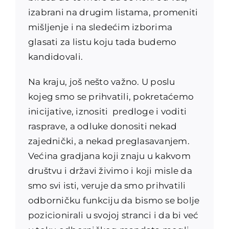
izabrani na drugim listama, promeniti
mišljenje i na sledećim izborima
glasati za listu koju tada budemo
kandidovali.
Na kraju, još nešto važno. U poslu
kojeg smo se prihvatili, pokretaćemo
inicijative, iznositi predloge i voditi
rasprave, a odluke donositi nekad
zajednički, a nekad preglasavanjem.
Većina gradjana koji znaju u kakvom
društvu i državi živimo i koji misle da
smo svi isti, veruje da smo prihvatili
odborničku funkciju da bismo se bolje
pozicionirali u svojoj stranci i da bi već