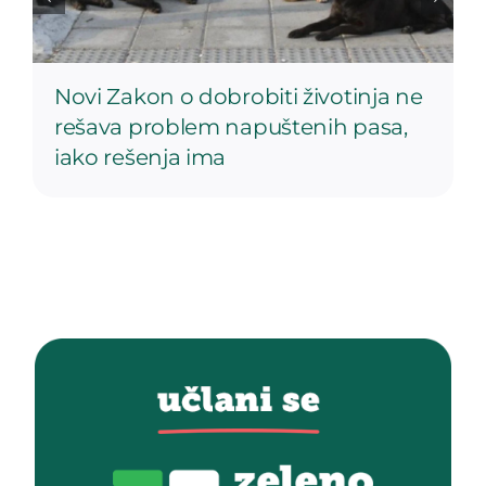
Novi Zakon o dobrobiti životinja ne
rešava problem napuštenih pasa,
iako rešenja ima