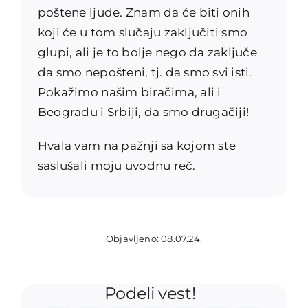
poštene ljude. Znam da će biti onih
koji će u tom slučaju zaključiti smo
glupi, ali je to bolje nego da zaključe
da smo nepošteni, tj. da smo svi isti.
Pokažimo našim biračima, ali i
Beogradu i Srbiji, da smo drugačiji!
Hvala vam na pažnji sa kojom ste
saslušali moju uvodnu reč.
Objavljeno: 08.07.24.
Podeli vest!