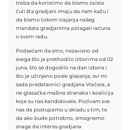
treba da koristimo da bismo zaista
čuli šta gradjani imaju da nam kažu i
da bismo tokom trajanja našeg
mandata gradjanima polagali računa
o svom radu.
Podsećam da smo, nezavisno od
svega što je prethodilo izborima od 02
juna, što se dogodilo na dan izbora i
što je učinjeno posle glasanja, svi mi
sada predstavnici gradjana Vračara, a
ne glasačka mašina stranaka i koalicija
koje su nas kandidovale. Pozivam sve
nas da postupamo u skladu s tim, te
da ako bude potrebno, smognemo
snage da interes gradjana