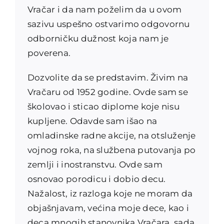
Vračar i da nam poželim da u ovom
sazivu uspešno ostvarimo odgovornu
odborničku dužnost koja nam je
poverena.
Dozvolite da se predstavim. Živim na
Vračaru od 1952 godine. Ovde sam se
školovao i sticao diplome koje nisu
kupljene. Odavde sam išao na
omladinske radne akcije, na otsluženje
vojnog roka, na službena putovanja po
zemlji i inostranstvu. Ovde sam
osnovao porodicu i dobio decu.
Nažalost, iz razloga koje ne moram da
objašnjavam, većina moje dece, kao i
deca mnogih stanovnika Vračara, sada