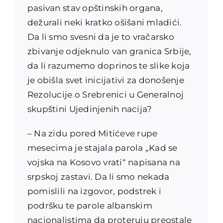
pasivan stav opštinskih organa,
dežurali neki kratko ošišani mladići.
Da li smo svesni da je to vračarsko
zbivanje odjeknulo van granica Srbije,
da li razumemo doprinos te slike koja
je obišla svet inicijativi za donošenje
Rezolucije o Srebrenici u Generalnoj
skupštini Ujedinjenih nacija?
– Na zidu pored Mitićeve rupe
mesecima je stajala parola „Kad se
vojska na Kosovo vrati“ napisana na
srpskoj zastavi. Da li smo nekada
pomislili na izgovor, podstrek i
podršku te parole albanskim
nacionalistima da proteruju preostale