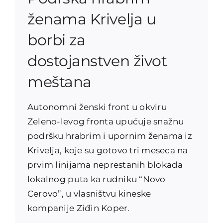
ženama Krivelja u
borbi za
dostojanstven život
meštana
Autonomni ženski front u okviru
Zeleno-levog fronta upućuje snažnu
podršku hrabrim i upornim ženama iz
Krivelja, koje su gotovo tri meseca na
prvim linijama neprestanih blokada
lokalnog puta ka rudniku “Novo
Cerovo”, u vlasništvu kineske
kompanije Ziđin Koper.