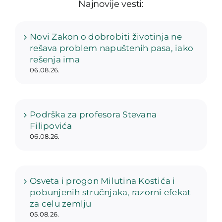
Najnovije vesti:
Novi Zakon o dobrobiti životinja ne
rešava problem napuštenih pasa, iako
rešenja ima
06.08.26.
Podrška za profesora Stevana
Filipovića
06.08.26.
Osveta i progon Milutina Kostića i
pobunjenih stručnjaka, razorni efekat
za celu zemlju
05.08.26.