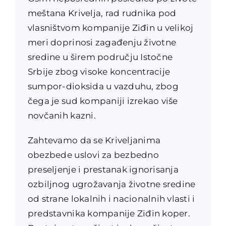
meštana Krivelja, rad rudnika pod
vlasništvom kompanije Ziđin u velikoj
meri doprinosi zagađenju životne
sredine u širem području Istočne
Srbije zbog visoke koncentracije
sumpor-dioksida u vazduhu, zbog
čega je sud kompaniji izrekao više
novčanih kazni.
Zahtevamo da se Kriveljanima
obezbede uslovi za bezbedno
preseljenje i prestanak ignorisanja
ozbiljnog ugrožavanja životne sredine
od strane lokalnih i nacionalnih vlasti i
predstavnika kompanije Ziđin koper.