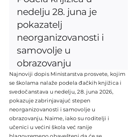
nedelju 28. juna je
pokazatelj
neorganizovanosti i
samovolje u
obrazovanju
Najnoviji dopis Ministarstva prosvete, kojim
se školama nalaže podela đačkih knjižica i
svedočanstava u nedelju, 28. juna 2026,
pokazuje zabrinjavajuć stepen
neorganizovanosti i samovolje u
obrazovanju. Naime, iako su roditelji i
učenici u većini škola već ranije
blagovremeno obavešteni da će se