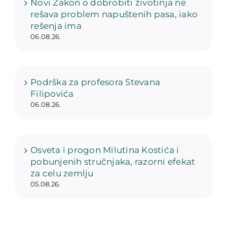
Novi Zakon o dobrobiti životinja ne
rešava problem napuštenih pasa, iako
rešenja ima
06.08.26.
Podrška za profesora Stevana
Filipovića
06.08.26.
Osveta i progon Milutina Kostića i
pobunjenih stručnjaka, razorni efekat
za celu zemlju
05.08.26.