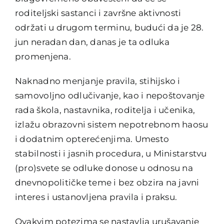
roditeljski sastanci i završne aktivnosti
održati u drugom terminu, budući da je 28.
jun neradan dan, danas je ta odluka
promenjena.
Naknadno menjanje pravila, stihijsko i
samovoljno odlučivanje, kao i nepoštovanje
rada škola, nastavnika, roditelja i učenika,
izlažu obrazovni sistem nepotrebnom haosu
i dodatnim opterećenjima. Umesto
stabilnosti i jasnih procedura, u Ministarstvu
(pro)svete se odluke donose u odnosu na
dnevnopolitičke teme i bez obzira na javni
interes i ustanovljena pravila i praksu.
Ovakvim potezima se nastavlja urušavanje