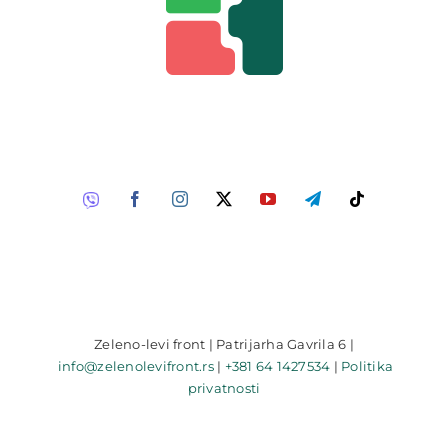
Zeleno-levi front | Patrijarha Gavrila 6 |
info@zelenolevifront.rs
|
+381 64 1427534
|
Politika
privatnosti