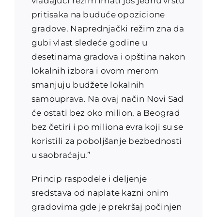
vladajući režim imati još jednu vrstu
pritisaka na buduće opozicione
gradove. Naprednjački režim zna da
gubi vlast sledeće godine u
desetinama gradova i opština nakon
lokalnih izbora i ovom merom
smanjuju budžete lokalnih
samouprava. Na ovaj način Novi Sad
će ostati bez oko milion, a Beograd
bez četiri i po miliona evra koji su se
koristili za poboljšanje bezbednosti
u saobraćaju.”
Princip raspodele i deljenje
sredstava od naplate kazni onim
gradovima gde je prekršaj počinjen