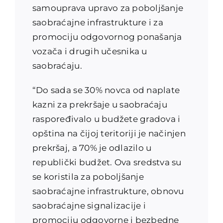
samouprava upravo za poboljšanje
saobraćajne infrastrukture i za
promociju odgovornog ponašanja
vozača i drugih učesnika u
saobraćaju.
“Do sada se 30% novca od naplate
kazni za prekršaje u saobraćaju
raspoređivalo u budžete gradova i
opština na čijoj teritoriji je načinjen
prekršaj, a 70% je odlazilo u
republički budžet. Ova sredstva su
se koristila za poboljšanje
saobraćajne infrastrukture, obnovu
saobraćajne signalizacije i
promociju odgovorne i bezbedne