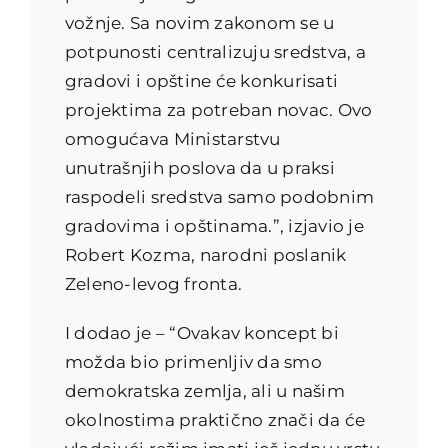
vožnje. Sa novim zakonom se u
potpunosti centralizuju sredstva, a
gradovi i opštine će konkurisati
projektima za potreban novac. Ovo
omogućava Ministarstvu
unutrašnjih poslova da u praksi
raspodeli sredstva samo podobnim
gradovima i opštinama.”, izjavio je
Robert Kozma, narodni poslanik
Zeleno-levog fronta.
I dodao je – “Ovakav koncept bi
možda bio primenljiv da smo
demokratska zemlja, ali u našim
okolnostima praktično znači da će