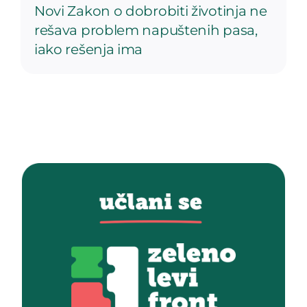
Novi Zakon o dobrobiti životinja ne
rešava problem napuštenih pasa,
iako rešenja ima