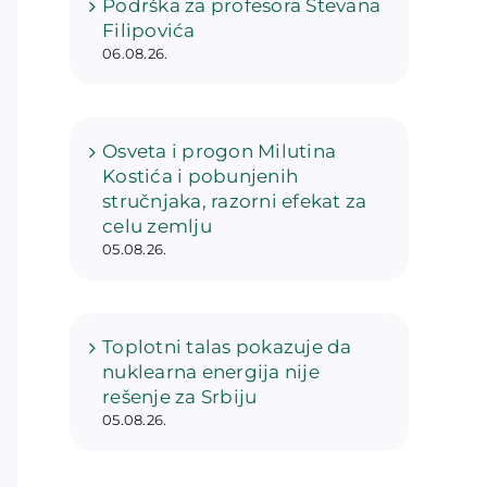
Podrška za profesora Stevana
Filipovića
06.08.26.
Osveta i progon Milutina
Kostića i pobunjenih
stručnjaka, razorni efekat za
celu zemlju
05.08.26.
Toplotni talas pokazuje da
nuklearna energija nije
rešenje za Srbiju
05.08.26.