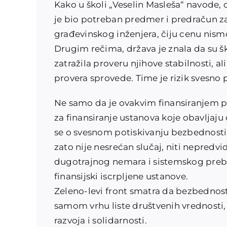
Kako u školi „Veselin Masleša“ navode, on
je bio potreban predmer i predračun za
građevinskog inženjera, čiju cenu nis
Drugim rečima, država je znala da su 
zatražila proveru njihove stabilnosti, a
provera sprovede. Time je rizik svesno 
Ne samo da je ovakvim finansiranjem pr
za finansiranje ustanova koje obavljaju
se o svesnom potiskivanju bezbednosti š
zato nije nesrećan slučaj, niti nepredvi
dugotrajnog nemara i sistemskog preba
finansijski iscrpljene ustanove.
Zeleno-levi front smatra da bezbednost
samom vrhu liste društvenih vrednosti,
razvoja i solidarnosti.