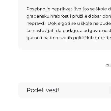
Posebno je neprihvatljivo što se škole d
građansku hrabrost i pružile dobar ob
nepravdi. Dokle god se u škole ne bude 
će nastavljati da padaju, a odgovornost
gurnuli na dno svojih političkih priorite
Obj
Podeli vest!