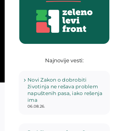
Najnovije vesti:
Novi Zakon o dobrobiti
životinja ne rešava problem
napuštenih pasa, iako rešenja
ima
06.08.26.