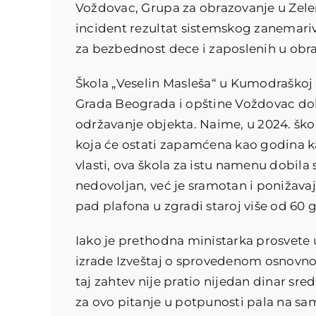
Voždovac, Grupa za obrazovanje u Zele
incident rezultat sistemskog zanemariv
za bezbednost dece i zaposlenih u obr
Škola „Veselin Masleša“ u Kumodraškoj u
Grada Beograda i opštine Voždovac dob
održavanje objekta. Naime, u 2024. škol
koja će ostati zapamćena kao godina ka
vlasti, ova škola za istu namenu dobila 
nedovoljan, već je sramotan i ponižavaj
pad plafona u zgradi staroj više od 60 
Iako je prethodna ministarka prosvete 
izrade Izveštaj o sprovedenom osnovno
taj zahtev nije pratio nijedan dinar sre
za ovo pitanje u potpunosti pala na sa