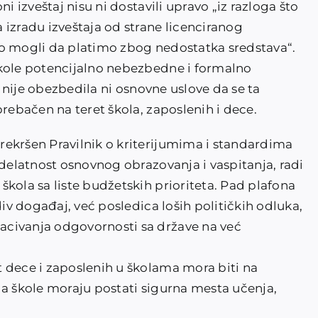
i izveštaj nisu ni dostavili upravo „iz razloga što
 izradu izveštaja od strane licenciranog
mo mogli da platimo zbog nedostatka sredstava“.
škole potencijalno nebezbedne i formalno
li nije obezbedila ni osnovne uslove da se ta
prebačen na teret škola, zaposlenih i dece.
ekršen Pravilnik o kriterijumima i standardima
 delatnost osnovnog obrazovanja i vaspitanja, radi
kola sa liste budžetskih prioriteta. Pad plafona
div događaj, već posledica loših političkih odluka,
civanja odgovornosti sa države na već
 dece i zaposlenih u školama mora biti na
 a škole moraju postati sigurna mesta učenja,