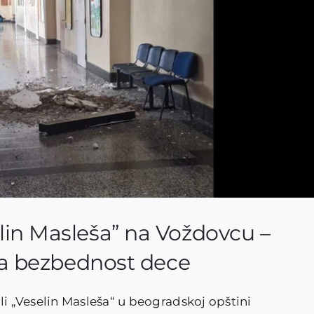
lin Masleša” na Voždovcu –
 za bezbednost dece
 „Veselin Masleša“ u beogradskoj opštini