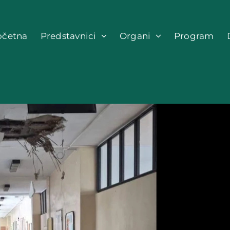
očetna
Predstavnici
Organi
Program