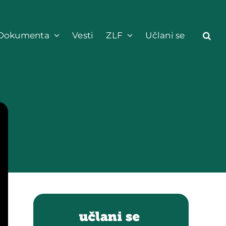
Dokumenta
Vesti
ZLF
Učlani se