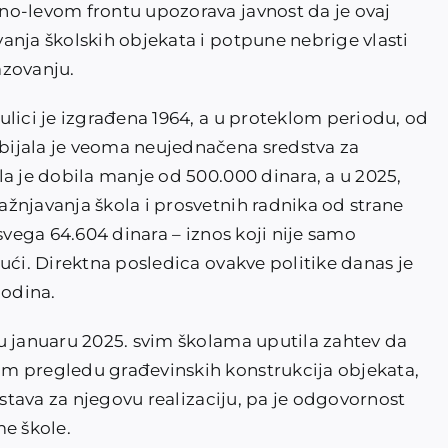
no-levom frontu upozorava javnost da je ovaj
anja školskih objekata i potpune nebrige vlasti
azovanju.
lici je izgrađena 1964, a u proteklom periodu, od
ijala je veoma neujednačena sredstva za
a je dobila manje od 500.000 dinara, a u 2025,
žnjavanja škola i prosvetnih radnika od strane
svega 64.604 dinara – iznos koji nije samo
ući. Direktna posledica ovakve politike danas je
godina.
u januaru 2025. svim školama uputila zahtev da
m pregledu građevinskih konstrukcija objekata,
dstava za njegovu realizaciju, pa je odgovornost
me škole.